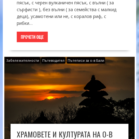
пясък, с черен вулканичен пясък, с вълни ( за
сърфисти ), без вълни ( за семейства с малкид
деца), усамотени или не, с коралов риф, с
рибки…
ПРОЧЕТИ ОЩЕ
Забележителности
Пътеводител
Пътеписи за о-в Бали
ХРАМОВЕТЕ И КУЛТУРАТА НА О-В