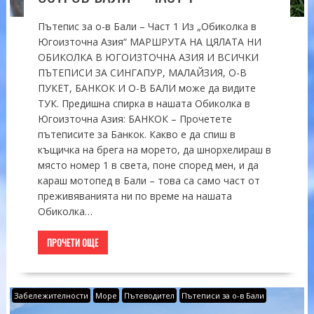
Пътепис за о-в Бали – Част 1 Из „Обиколка в
Югоизточна Азия“ МАРШРУТА НА ЦЯЛАТА НИ
ОБИКОЛКА В ЮГОИЗТОЧНА АЗИЯ И ВСИЧКИ
ПЪТЕПИСИ ЗА СИНГАПУР, МАЛАЙЗИЯ, О-В
ПУКЕТ, БАНКОК И О-В БАЛИ може да видите
ТУК. Предишна спирка в нашата Обиколка в
Югоизточна Азия: БАНКОК – Прочетете
пътеписите за Банкок. Какво е да спиш в
къщичка на брега на морето, да шнорхелираш в
място номер 1 в света, поне според мен, и да
караш мотопед в Бали – това са само част от
преживяванията ни по време на нашата
Обиколка…
ПРОЧЕТИ ОЩЕ
Забележителности
Море
Пътеводител
Пътеписи за о-в Бали