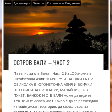
Азия
Дестинации
Пътепис
Пътеписи за Индонезия
ОСТРОВ БАЛИ – ЧАСТ 2
Пътепис за о-в Бали – Част 2 Из „Обиколка в
Югоизточна Азия“ МАРШРУТА НА ЦЯЛАТА НИ
ОБИКОЛКА В ЮГОИЗТОЧНА АЗИЯ И ВСИЧКИ
ПЪТЕПИСИ ЗА СИНГАПУР, МАЛАЙЗИЯ, О-В
ПУКЕТ, БАНКОК И О-В БАЛИ може да видите
ТУК. Към първата част Какво е да се разхождаш
на маймунска територия, да караш сърф за
първи път, да видиш истински прилив и отлив и