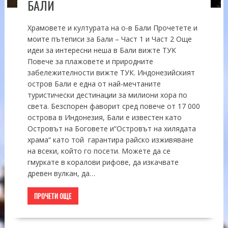
БАЛИ
Храмовете и културата на о-в Бали Прочетете и
моите пътеписи за Бали – Част 1 и Част 2 Още
идеи за интересни неша в Бали вижте ТУК
Повече за плажовете и природните
забележителности вижте ТУК. Индонезийският
остров Бали е една от най-мечтаните
туристически дестинации за милиони хора по
света. Безспорен фаворит сред повече от 17 000
острова в Индонезия, Бали е известен като
Островът на Боговете и“Островът на хилядата
храма“ като той гарантира райско изживяване
на всеки, който го посети. Можете да се
гмуркате в коралови рифове, да изкачвате
древен вулкан, да…
ПРОЧЕТИ ОЩЕ