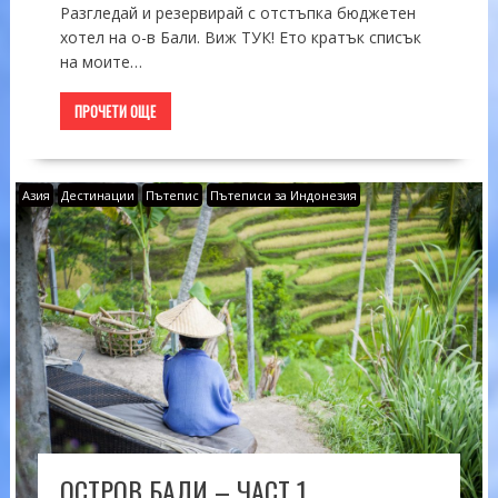
Разгледай и резервирай с отстъпка бюджетен
хотел на о-в Бали. Виж ТУК! Ето кратък списък
на моите…
ПРОЧЕТИ ОЩЕ
Азия
Дестинации
Пътепис
Пътеписи за Индонезия
ОСТРОВ БАЛИ – ЧАСТ 1