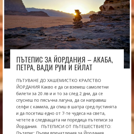
ПЪТЕПИС ЗА ЙОРДАНИЯ – АКАБА,
ПЕТРА, ВАДИ РУМ И ЕЙЛАТ
ПЪТУВАНЕ ДО ХАШЕМИСТКО КРАЛСТВО
ЙОРДАНИЯ Какво е да си вземеш самолетни
билети за 20 лв и и то за след 2 дни, да се
спуснеш по пясъчна лагуна, да си направиш
селфи с камила, да спиш в шатра сред пустинята
и да посетиш едно от 7-те чудеса на света,
четете в следващата ни поредица пътеписи за
Йордания. ПЪТЕПИСИ ОТ ПЪТЕШЕСТВИЕТО:
Пътепис: Първи впечатления за Йордания