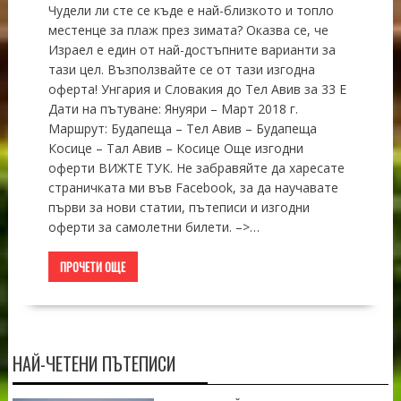
Чудели ли сте се къде е най-близкото и топло
местенце за плаж през зимата? Оказва се, че
Израел е един от най-достъпните варианти за
тази цел. Възползвайте се от тази изгодна
оферта! Унгария и Словакия до Тел Авив за 33 Е
Дати на пътуване: Януяри – Март 2018 г.
Маршрут: Будапеща – Тел Авив – Будапеща
Косице – Тал Авив – Косице Още изгодни
оферти ВИЖТЕ ТУК. Не забравяйте да харесате
страничката ми във Facebook, за да научавате
първи за нови статии, пътеписи и изгодни
оферти за самолетни билети. –>…
ПРОЧЕТИ ОЩЕ
НАЙ-ЧЕТЕНИ ПЪТЕПИСИ