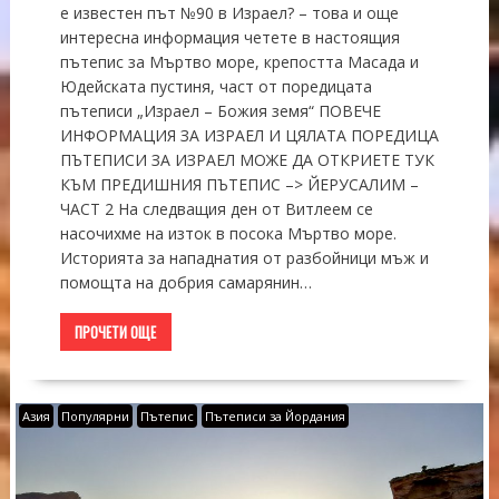
е известен път №90 в Израел? – това и още
интересна информация четете в настоящия
пътепис за Мъртво море, крепостта Масада и
Юдейската пустиня, част от поредицата
пътеписи „Израел – Божия земя“ ПОВЕЧЕ
ИНФОРМАЦИЯ ЗА ИЗРАЕЛ И ЦЯЛАТА ПОРЕДИЦА
ПЪТЕПИСИ ЗА ИЗРАЕЛ МОЖЕ ДА ОТКРИЕТЕ ТУК
КЪМ ПРЕДИШНИЯ ПЪТЕПИС –> ЙЕРУСАЛИМ –
ЧАСТ 2 На следващия ден от Витлеем се
насочихме на изток в посока Мъртво море.
Историята за нападнатия от разбойници мъж и
помощта на добрия самарянин…
ПРОЧЕТИ ОЩЕ
Азия
Популярни
Пътепис
Пътеписи за Йордания