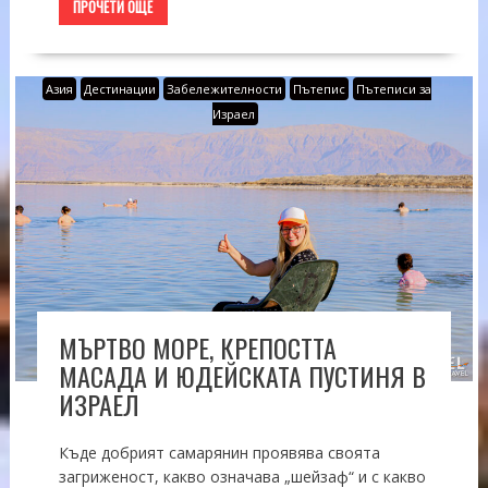
ПРОЧЕТИ ОЩЕ
Азия
Дестинации
Забележителности
Пътепис
Пътеписи за
Израел
МЪРТВО МОРЕ, КРЕПОСТТА
МАСАДА И ЮДЕЙСКАТА ПУСТИНЯ В
ИЗРАЕЛ
Къде добрият самарянин проявява своята
загриженост, какво означава „шейзаф“ и с какво