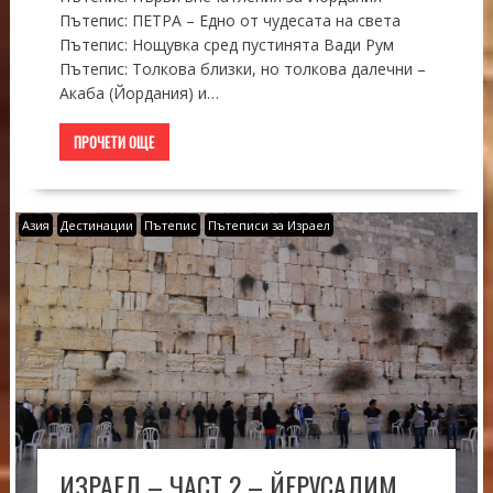
Пътепис: ПЕТРА – Едно от чудесата на света
Пътепис: Нощувка сред пустинята Вади Рум
Пътепис: Толкова близки, но толкова далечни –
Акаба (Йордания) и…
ПРОЧЕТИ ОЩЕ
Азия
Дестинации
Пътепис
Пътеписи за Израел
ИЗРАЕЛ – ЧАСТ 2 – ЙЕРУСАЛИМ