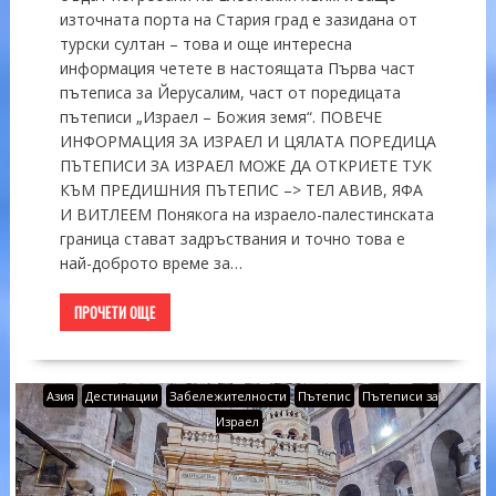
източната порта на Стария град е зазидана от
турски султан – това и още интересна
информация четете в настоящата Първа част
пътеписа за Йерусалим, част от поредицата
пътеписи „Израел – Божия земя“. ПОВЕЧЕ
ИНФОРМАЦИЯ ЗА ИЗРАЕЛ И ЦЯЛАТА ПОРЕДИЦА
ПЪТЕПИСИ ЗА ИЗРАЕЛ МОЖЕ ДА ОТКРИЕТЕ ТУК
КЪМ ПРЕДИШНИЯ ПЪТЕПИС –> ТЕЛ АВИВ, ЯФА
И ВИТЛЕЕМ Понякога на израело-палестинската
граница стават задръствания и точно това е
най-доброто време за…
ПРОЧЕТИ ОЩЕ
Азия
Дестинации
Забележителности
Пътепис
Пътеписи за
Израел