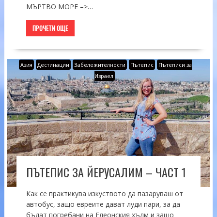
МЪРТВО МОРЕ –>…
ПРОЧЕТИ ОЩЕ
Азия
Дестинации
Забележителности
Пътепис
Пътеписи за
Израел
ПЪТЕПИС ЗА ЙЕРУСАЛИМ – ЧАСТ 1
Как се практикува изкуството да пазаруваш от
автобус, защо евреите дават луди пари, за да
бъдат погребани на Елеонския хълм и защо