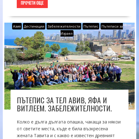
ПРОЧЕТИ ОЩЕ
Азия
Дестинации
Забележителности
Пътепис
Пътеписи за
Израел
ПЪТЕПИС ЗА ТЕЛ АВИВ, ЯФА И
ВИТЛЕЕМ. ЗАБЕЛЕЖИТЕЛНОСТИ.
Колко е дълга дългата опашка, чакаща за някои
от светите места, къде е била възкресена
жената Тавита и с какво е известен древният