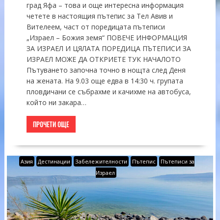
град Яфа – това и още интересна информация
четете в настоящия пътепис за Тел Авив и
Вителеем, част от поредицата пътеписи
„Израел – Божия земя“ ПОВЕЧЕ ИНФОРМАЦИЯ
ЗА ИЗРАЕЛ И ЦЯЛАТА ПОРЕДИЦА ПЪТЕПИСИ ЗА
ИЗРАЕЛ МОЖЕ ДА ОТКРИЕТЕ ТУК НАЧАЛОТО
Пътуването започна точно в нощта след Деня
на жената. На 9.03 още едва в 14:30 ч. групата
пловдичани се събрахме и качихме на автобуса,
който ни закара…
ПРОЧЕТИ ОЩЕ
Азия
Дестинации
Забележителности
Пътепис
Пътеписи за
Израел