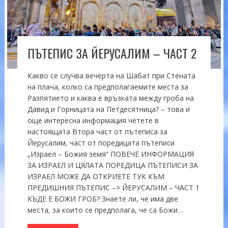
ПЪТЕПИС ЗА ЙЕРУСАЛИМ – ЧАСТ 2
Какво се случва вечерта на Шабат при Стената
на плача, колко са предполагаемите места за
Разпятието и каква е връзката между гроба на
Давид и Горницата на Петдесятница? – това и
още интересна информация четете в
настоящата Втора част от пътеписа за
Йерусалим, част от поредицата пътеписи
„Израел – Божия земя“ ПОВЕЧЕ ИНФОРМАЦИЯ
ЗА ИЗРАЕЛ И ЦЯЛАТА ПОРЕДИЦА ПЪТЕПИСИ ЗА
ИЗРАЕЛ МОЖЕ ДА ОТКРИЕТЕ ТУК КЪМ
ПРЕДИШНИЯ ПЪТЕПИС –> ЙЕРУСАЛИМ – ЧАСТ 1
КЪДЕ Е БОЖИ ГРОБ? Знаете ли, че има две
места, за които се предполага, че са Божи…