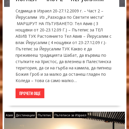
Седмица в Израел 20-27.12.2009 г. – Част 2 –
Йерусалим Из „Разходка по Светите места“
МАРШРУТ НА ПЪТУВАНЕТО: Тел Авив ( 3
нощувки от 20-23.12.09 Г.) – Пътепис за ТЕЛ
АВИВ ТУК Растоянието Тел Авив – Йерусалим с
влак Йерусалим ( 4 нощувки от 23-27.12.09 г.)-
Пътепис за Йерусалим ТУК Какво е да
преживееш традицията Шабат, да вървиш по
стъпките на Христос, да влезнеш в Палестинска
територия, да си на гърба на камила, да пипнеш
Божия Гроб и за малко да останеш гладен по
Коледа – това са само малко…
ПРОЧЕТИ ОЩЕ
Азия
Дестинации
Пътепис
Пътеписи за Израел