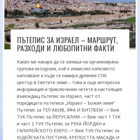
ПЪТЕПИС ЗА ИЗРАЕЛ – МАРШРУТ,
РАЗХОДИ И ЛЮБОПИТНИ ФАКТИ
Какво ме накара да се запиша на организирана
групова екскурзия, кой е измислил капковото
напояване и къде се намира древния СПА
център в Светите земи – това и още интересна
информация и приключения четете в настоящия
въвеждащ пътепис за Израел, част от
поредицата пътеписи „Израел – Божия земя“
Пътепис за ТЕЛ АВИВ, ЯФА И ВИТЛЕЕМ –> Виж
ТУК Пътепис за ЙЕРУСАЛИМ –> Виж част 1 ТУК
и част 2 ТУК Пътепис за РЕКА ЙОРДАН и
ГАЛИЛЕЙСКОТО ЕЗЕРО –> Виж ТУК Пътепис за
ЮДЕЙСКАТА ПУСТИНЯ, КРЕПОСТТА МАСАДА И