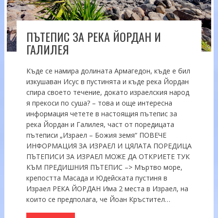
ПЪТЕПИС ЗА РЕКА ЙОРДАН И
ГАЛИЛЕЯ
Къде се намира долината Армагедон, къде е бил
изкушаван Исус в пустинята и къде река Йордан
спира своето течение, докато израелския народ
я прекоси по суша? – това и още интересна
информация четете в настоящия пътепис за
река Йордан и Галилея, част от поредицата
пътеписи „Израел – Божия земя“ ПОВЕЧЕ
ИНФОРМАЦИЯ ЗА ИЗРАЕЛ И ЦЯЛАТА ПОРЕДИЦА
ПЪТЕПИСИ ЗА ИЗРАЕЛ МОЖЕ ДА ОТКРИЕТЕ ТУК
КЪМ ПРЕДИШНИЯ ПЪТЕПИС –> Мъртво море,
крепостта Масада и Юдейската пустиня в
Израел РЕКА ЙОРДАН Има 2 места в Израел, на
които се предполага, че Йоан Кръстител…