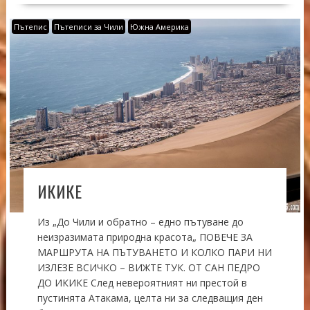
Пътепис
Пътеписи за Чили
Южна Америка
ИКИКЕ
Из „До Чили и обратно – едно пътуване до
неизразимата природна красота„ ПОВЕЧЕ ЗА
МАРШРУТА НА ПЪТУВАНЕТО И КОЛКО ПАРИ НИ
ИЗЛЕЗЕ ВСИЧКО – ВИЖТЕ ТУК. ОТ САН ПЕДРО
ДО ИКИКЕ След невероятният ни престой в
пустинята Атакама, целта ни за следващия ден