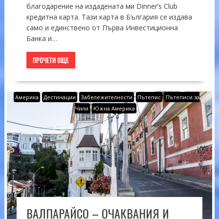
благодарение на издадената ми Dinner’s Club
кредитна карта. Тази карта в България се издава
само и единствено от Първа Инвестиционна
Банка и…
ПРОЧЕТИ ОЩЕ
Америка
Дестинации
Забележителности
Пътепис
Пътеписи за
Чили
Южна Америка
ВАЛПАРАЙСО – ОЧАКВАНИЯ И