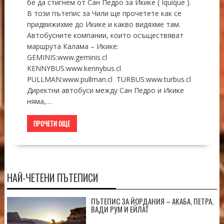
бе да стигнем от Сан Педро за Икике ( Iquique ).
В този пътепис за Чили ще прочетете как се
придвижихме до Икике и какво видяхме там.
Автобусните компании, които осъществяват
маршрута Калама – Икике:
GEMINIS:www.geminis.cl
KENNYBUS:www.kennybus.cl
PULLMAN:www.pullman.cl TURBUS:www.turbus.cl
Директни автобуси между Сан Педро и Икике
няма,…
ПРОЧЕТИ ОЩЕ
НАЙ-ЧЕТЕНИ ПЪТЕПИСИ
ПЪТЕПИС ЗА ЙОРДАНИЯ – АКАБА, ПЕТРА,
ВАДИ РУМ И ЕЙЛАТ