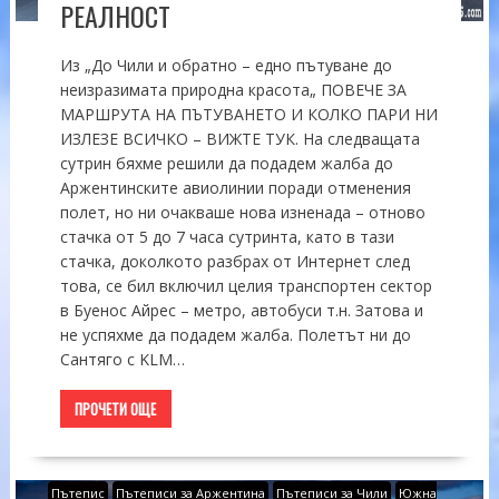
РЕАЛНОСТ
Из „До Чили и обратно – едно пътуване до
неизразимата природна красота„ ПОВЕЧЕ ЗА
МАРШРУТА НА ПЪТУВАНЕТО И КОЛКО ПАРИ НИ
ИЗЛЕЗЕ ВСИЧКО – ВИЖТЕ ТУК. На следващата
сутрин бяхме решили да подадем жалба до
Аржентинските авиолинии поради отменения
полет, но ни очакваше нова изненада – отново
стачка от 5 до 7 часа сутринта, като в тази
стачка, доколкото разбрах от Интернет след
това, се бил включил целия транспортен сектор
в Буенос Айрес – метро, автобуси т.н. Затова и
не успяхме да подадем жалба. Полетът ни до
Сантяго с KLM…
ПРОЧЕТИ ОЩЕ
Пътепис
Пътеписи за Аржентина
Пътеписи за Чили
Южна