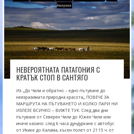
Америка
НЕВЕРОЯТНАТА ПАТАГОНИЯ С
КРАТЪК СТОП В САНТЯГО
Из „До Чили и обратно – едно пътуване до
неизразимата природна красота„ ПОВЕЧЕ ЗА
МАРШРУТА НА ПЪТУВАНЕТО И КОЛКО ПАРИ НИ
ИЗЛЕЗЕ ВСИЧКО – ВИЖТЕ ТУК. След два дни
пътуване от Северен Чили до Южен Чили или
иначе казано: след 6 часа дундуркане с автобус
от Икике до Калама, късен полет от 21:15 ч. от