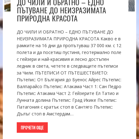
ДО ЧИЛИ И ОБРАТНО – ЕДНО
ПЪТУВАНЕ ДО НЕИЗРАЗИМАТА
ПРИРОДНА КРАСОТА
ДО ЧИЛИ И ОБРАТНО – ЕДНО ПЪТУВАНЕ ДО
НЕИЗРАЗИМАТА ПРИРОДНА КРАСОТА Какво е в
рамките на 16 дни да пропътуваш 37 000 км. с 12
полета и да посетиш пустиня, геотермално поле
с гейзери и най-красивия и лесно достъпен
ледник в света, четете в следващите пътеписи
за Чили. ПЪТЕПИСИ ОТ ПЪТЕШЕСТВИЕТО:
Пътепис: От България до Буенос Айрес Пътепис:
Валпарайсо Пътепис: Атакама Част 1: Сан Педро
Пътепис: Атакама Част 2: Гейзерите Ел Татио и
Лунната долина Пътепис: Град Икике Пътепис:
Патагония с кратък стоп в Сантяго Пътепис:
Дълъг стоп в Амстердам…
ПРОЧЕТИ ОЩЕ