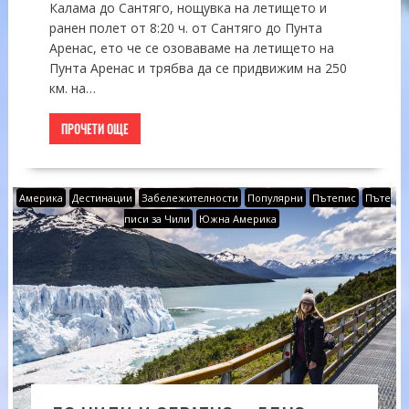
Калама до Сантяго, нощувка на летището и
ранен полет от 8:20 ч. от Сантяго до Пунта
Аренас, ето че се озоваваме на летището на
Пунта Аренас и трябва да се придвижим на 250
км. на…
ПРОЧЕТИ ОЩЕ
Америка
Дестинации
Забележителности
Популярни
Пътепис
Пъте
писи за Чили
Южна Америка