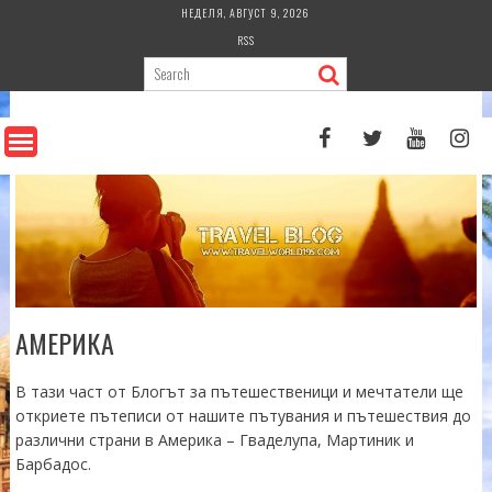
Skip
НЕДЕЛЯ, АВГУСТ 9, 2026
to
RSS
content
АМЕРИКА
В тази част от Блогът за пътешественици и мечтатели ще
откриете пътеписи от нашите пътувания и пътешествия до
различни страни в Америка – Гваделупа, Мартиник и
Барбадос.