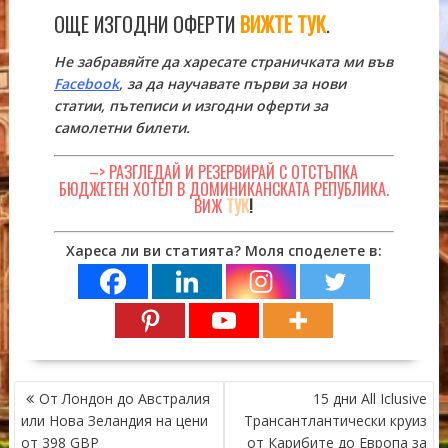
ОЩЕ ИЗГОДНИ ОФЕРТИ
ВИЖТЕ ТУК
.
Не забравяйте да харесате страничката ми във
Facebook
, за да научавате първи за нови
статии, пътеписи и изгодни оферти за
самолетни билети.
–> РАЗГЛЕДАЙ И РЕЗЕРВИРАЙ С ОТСТЪПКА
БЮДЖЕТЕН ХОТЕЛ В ДОМИНИКАНСКАТА РЕПУБЛИКА.
ВИЖ
ТУК
!
Хареса ли ви статията? Моля споделете в:
НАВИГАЦИЯ
От Лондон до Австралия
15 дни All Iclusive
или Нова Зеландия на цени
Трансантлантически круиз
от 398 GBP
от Карибите до Европа за