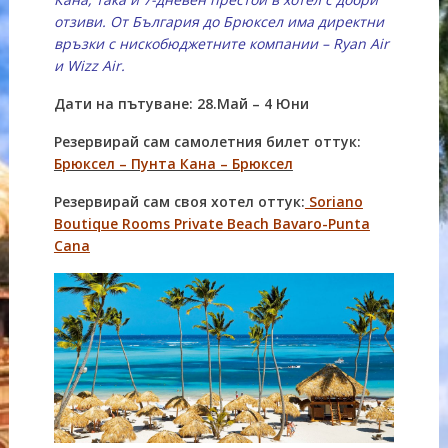
отзиви. От България до Брюксел има директни
връзки с нискобюджетните компании – Ryan Air
и Wizz Air.
Дати на пътуване: 28.Май – 4 Юни
Резервирай сам самолетния билет оттук:
Брюксел – Пунта Кана – Брюксел
Резервирай сам своя хотел оттук:
Soriano
Boutique Rooms Private Beach Bavaro-Punta
Cana