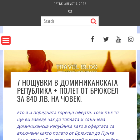
Skip
ПЕТЪК, АВГУСТ 7, 2026
to
RSS
content
7 НОЩУВКИ В ДОМИНИКАНСКАТА
РЕПУБЛИКА + ПОЛЕТ ОТ БРЮКСЕЛ
ЗА 840 ЛВ. НА ЧОВЕК!
Ето я и поредната гореща оферта. Този пък тя
ще ви заведе чак до топлата и слънчева
Доминиканска Република като в офертата са
включени както полето от Брюксел до Пунта
Кана, така и 7-дневен престой в хотел с добри