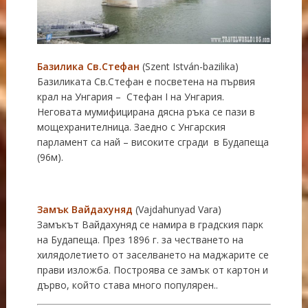
Базилика Св.Стефан
(Szent István-bazilika)
Базиликата Св.Стефан e посветена на първия
крал на Унгария – Стефан I на Унгария.
Неговата мумифицирана дясна ръка се пази в
мощехранителница. Заедно с Унгарския
парламент са най – високите сгради в Будапеща
(96м).
Замък Вайдахуняд
(Vajdahunyad Vara)
Замъкът Вайдахуняд се намира в градския парк
на Будапеща. През 1896 г. за честването на
хилядолетието от заселването на маджарите се
прави изложба. Построява се замък от картон и
дърво, който става много популярен..