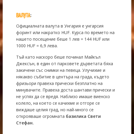
ВАЛУТА
:
Официалната валута в Унгария е унгарсия
форинт или накратко HUF. Курса по времето на
нашето посещение бешe 1 лев = 144 HUF или
1000 HUF = 6,9 лева.
Тъй като наскоро беше починал Майкъл
Джексън, в един от парковете дърветата бяха
закичени със снимки на певеца. Улучихме и
някакво събитие в центъра на града, където
фризьори правеха прически безплатно на
минувачите. Правеха доста шантави прически и
не успях да се вредя. Наблизо имаше виенско
колело, на което се качихме и отгоре се
виждаше целия град, но най-много се
открояваше огромната
базилика Свети
Стефан.