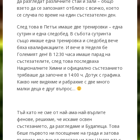
да разгледат различните стаи и зали – общо
взето да се запознаят отблизо с всичко, което
се случва по време на един състезателен ден.
След това в Петък имаше две тренировки – една
сутрин и една следобед. В събота сутринта
също имаше една тренировка и следобед вече
бяха квалификациите. И вече в Неделя бе
Големият ден! В 12:30 часа имаше парад на
състезателите, след това последваха
Националните Химни и официално състезанието
трябваше да започне в 14:00 ч. Дотук с графика.
Какво ние видяхме и рабрахме с две много
малки деца е друг въпрос…
Тъй като не сме от най-ама-най-върлите
фенове, решихме, че искаме освен
състезанието, да разгледаме и Будапеща. Това
беше първото ни посещение на града и затова
първите два дни от престоя ни там ( Четвъртък