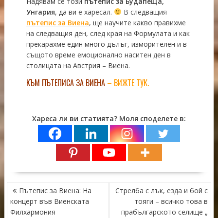
Надявам се този
пътепис за Будапеща,
Унгария
, да ви е харесал.
В следващия
пътепис за Виена
, ще научите какво правихме
на следващия ден, след края на Формулата и как
прекарахме един много дълъг, изморителен и в
същото време емоционално наситен ден в
столицата на Австрия – Виена.
КЪМ ПЪТЕПИСА ЗА ВИЕНА
–
ВИЖТЕ ТУК
.
Хареса ли ви статията? Моля споделете в:
НАВИГАЦИЯ
Пътепис за Виена: На
Стрелба с лък, езда и бой с
концерт във Виенската
тояги – всичко това в
Филхармония
прабългарското селище „