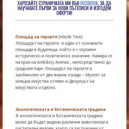
ХАРЕСАЙТЕ СТРАНИЧКАТА МИ ВЪВ
FACEBOOK
, ЗА ДА
НАУЧАВАТЕ ПЪРВИ ЗА НОВИ ПЪТЕПИСИ И ИЗГОДНИ
ОФЕРТИ!
Площад на героите
(Hősök Tere)
Площадът на героите е един от основните
площади в Будапеща, който е с огромно
историческо и политическо значение. Намира се
на края на Andrássy Avenue , непосредствено до
градския парк. Площадът на героите е
заобиколен от две важни сгради – Музеят за
изящни изкуства отляво и Дворецът на
изкуствата отдясно.
Зоологическата и ботаническата градина
В зоологическата и ботаническата градина
може да бъдат видени различни животински и
растителни видове, които са застрашени от