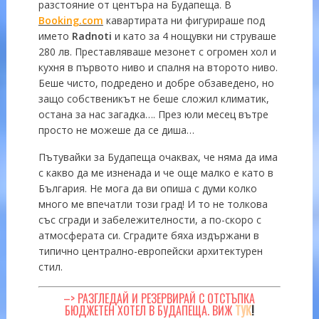
разстояние от центъра на Будапеща. В
Booking.com
кавартирата ни фигурираше под
името
Radnoti
и като за 4 нощувки ни струваше
280 лв. Преставляваше мезонет с огромен хол и
кухня в първото ниво и спалня на второто ниво.
Беше чисто, подредено и добре обзаведено, но
защо собственикът не беше сложил климатик,
остана за нас загадка…. През юли месец вътре
просто не можеше да се диша…
Пътувайки за Будапеща очаквах, че няма да има
с какво да ме изненада и че още малко е като в
България. Не мога да ви опиша с думи колко
много ме впечатли този град! И то не толкова
със сгради и забележителности, а по-скоро с
атмосферата си. Сградите бяха издържани в
типично централно-европейски архитектурен
стил.
–> РАЗГЛЕДАЙ И РЕЗЕРВИРАЙ С ОТСТЪПКА
БЮДЖЕТЕН ХОТЕЛ В БУДАПЕЩА. ВИЖ
ТУК
!