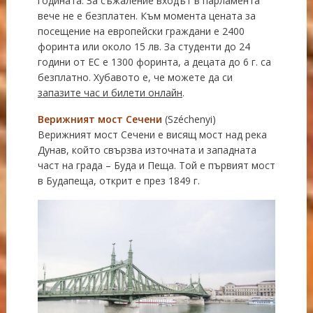
годината. За съжаление входът в парламента
вече не е безплатен. Към момента цената за
посещение на европейски граждани е 2400
форинта или около 15 лв. За студенти до 24
години от ЕС е 1300 форинта, а децата до 6 г. са
безплатно. Хубавото е, че можете да си
запазите час и билети онлайн
.
Верижният мост Сечени
(Széchenyi)
Верижният мост Сечени е висящ мост над река
Дунав, който свързва източната и западната
част на града – Буда и Пеща. Той е първият мост
в Будапеща, открит е през 1849 г.