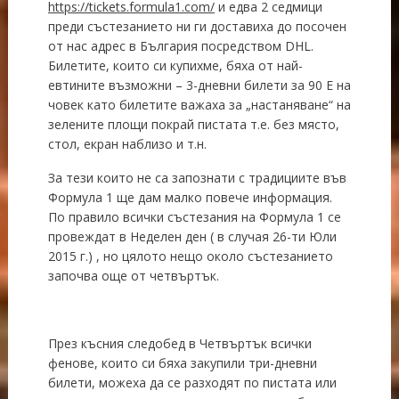
https://tickets.formula1.com/
и едва 2 седмици
преди състезанието ни ги доставиха до посочен
от нас адрес в България посредством DHL.
Билетите, които си купихме, бяха от най-
евтините възможни – 3-дневни билети за 90 Е на
човек като билетите важаха за „настаняване“ на
зелените площи покрай пистата т.е. без място,
стол, екран наблизо и т.н.
За тези които не са запознати с традициите във
Формула 1 ще дам малко повече информация.
По правило всички състезания на Формула 1 се
провеждат в Неделен ден ( в случая 26-ти Юли
2015 г.) , но цялото нещо около състезанието
започва още от четвъртък.
През късния следобед в Четвъртък всички
фенове, които си бяха закупили три-дневни
билети, можеха да се разходят по пистата или