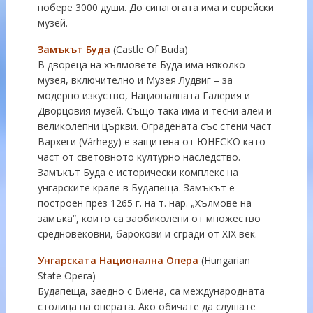
побере 3000 души. До синагогата има и еврейски
музей.
Замъкът Буда
(Castle Of Buda)
В двореца на хълмовете Буда има няколко
музея, включително и Музея Лудвиг – за
модерно изкуство, Националната Галерия и
Дворцовия музей. Също така има и тесни алеи и
великолепни църкви. Оградената със стени част
Вархеги (Várhegy) е защитена от ЮНЕСКО като
част от световното културно наследство.
Замъкът Буда е исторически комплекс на
унгарските крале в Будапеща. Замъкът е
построен през 1265 г. на т. нар. „Хълмове на
замъка“, които са заобиколени от множество
средновековни, барокови и сгради от ХІХ век.
Унгарската Национална Опера
(Hungarian
State Opera)
Будапеща, заедно с Виена, са международната
столица на операта. Ако обичате да слушате