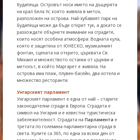
Будапеща. Островът носи името на дъщерята
на крал Бела ІV, която живяла в метох,
разположен на острова. Най-хубавият парк на
Будапеща може да бъде открит тук, а докато се
разхождате обърнете внимание на сградите,
които носят особена атмосфера: Водната кула,
която е защитена от ЮНЕСКО, музикалният
фонтан, сцената на открито, църквата Св.
Михаил и множеството останки от църкви и
метохът, в който Маргарет е живяла. На
острова има плаж, плувен басейн, два хотела и
множество ресторанти.
Унгарският парламент
Унгарският парламент е една от най – старите
законодателни сгради в Европа. Сградата е
символ на Унгария и е известна туристическа
забележителност. Сградата на
Парламента
е
третата по големина парламентарна сграда в
света. Кулите са 365, по една за всеки ден от