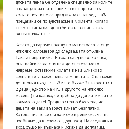
дясната лента бе отделена специално за колите,
отиващи към състезанието и въпреки това
колите почти не се придвижваха напред. Най-
прецакани се почувствахме в момента, когато
тъкмо стигнахме до отбивката за пистата и
ЗАТВОРИХА ПЪТЯ.
Казаха да караме надолу по магистралата още
няколко километра до следващата отбивка.
Така и направихме. Накрая след няколко часа,
опитвайки се да стигнем до състезанието
навреме, оставихме колата в най-близкото
селце и тръгнахме пеша към пистата. Стигнахме
до първия вход. И тъй като бяхме 2 възрастни +
2 деца ( едното на 4 г., а другото на няколко
месеца ) ни казаха, че трябва да доплатим за по-
голямото дете! Предварително бях чела, че
децата на тази възраст влизат безплатно.
Затова ние не се съгласихме и решихме, че ще
пробваме да влезем от друг вход. На следващия
вход също ни върнаха и искаха да доплатим.