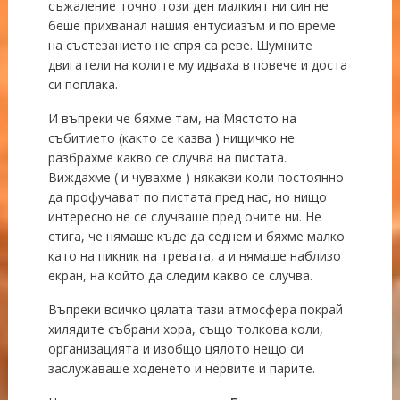
съжаление точно този ден малкият ни син не
беше прихванал нашия ентусиазъм и по време
на състезанието не спря са реве. Шумните
двигатели на колите му идваха в повече и доста
си поплака.
И въпреки че бяхме там, на Мястото на
събитието (както се казва ) нищичко не
разбрахме какво се случва на пистата.
Виждахме ( и чувахме ) някакви коли постоянно
да профучават по пистата пред нас, но нищо
интересно не се случваше пред очите ни. Не
стига, че нямаше къде да седнем и бяхме малко
като на пикник на тревата, а и нямаше наблизо
екран, на който да следим какво се случва.
Въпреки всичко цялата тази атмосфера покрай
хилядите събрани хора, също толкова коли,
организацията и изобщо цялото нещо си
заслужаваше ходенето и нервите и парите.