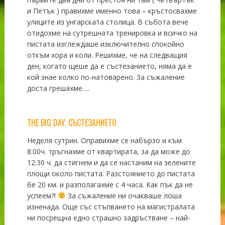
и Петък ) правихме именно това – кръстосвахме
улиците из унгарската столица. В събота вече
отидохме на сутрешната тренировка и всичко на
пистата изглеждаше изключително спокойно
откъм хора и коли. Решихме, че на следващия
ден, когато щеше да е състезанието, няма да е
кой знае колко по-натоварено. За съжаление
доста грешахме….
THE BIG DAY: СЪСТЕЗАНИЕТО
Неделя сутрин. Оправихме се набързо и към
8:00ч. тръгнахме от квартирата, за да може до
12:30 ч. да стигнем и да се настаним на зелените
площи около пистата. Разстоянието до пистата
бе 20 км. и разполагахме с 4 часа. Как пък да не
успеем?!
За съжаление ни очакваше лоша
изненада. Още със стъпването на магистралата
ни посрещна едно страшно задръстване – най-