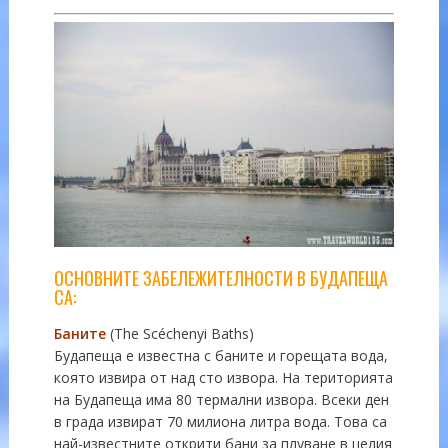
ОСНОВНИТЕ ЗАБЕЛЕЖИТЕЛНОСТИ В БУДАПЕЩА
СА:
Баните
(The Scéchenyi Baths)
Будапеща е известна с баните и горещата вода,
която извира от над сто извора. На територията
на Будапеща има 80 термални извора. Всеки ден
в града извират 70 милиона литра вода. Това са
най-известните открити бани за плуване в целия