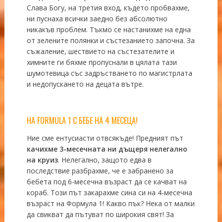
Слава Богу, на третия вход, където пробвахме,
ни пуснаха всички заедно без абсолютно
никакъв проблем. Тъкмо се настанихме на една
от зелените полянки и състезанието започна. За
съжаление, шествието на състезателите и
химните ги бяхме пропуснали в цялата тази
шумотевица със задръстването по магистрлата
и недопускането на децата вътре.
НА FORMULA 1 С БЕБЕ НА 4 МЕСЕЦА!
Ние сме ентусиасти отвсякъде! Предният път
качихме 3-
месечната
ни
дъщеря нелегално
на круиз
. Нелегално, защото едва в
последствие разбрахме, че е забранено за
бебета под 6-месечна възраст да се качват на
кораб. Този път закарахме сина си на 4-месечна
възраст на Формула 1! Какво пък? Нека от малки
да свикват да пътуват по широкия свят! За