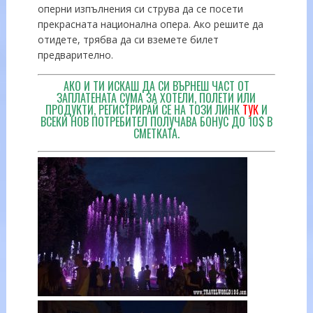
оперни изпълнения си струва да се посети
прекрасната национална опера. Ако решите да
отидете, трябва да си вземете билет
предварително.
АКО И ТИ ИСКАШ ДА СИ ВЪРНЕШ ЧАСТ ОТ
ЗАПЛАТЕНАТА СУМА ЗА ХОТЕЛИ, ПОЛЕТИ ИЛИ
ПРОДУКТИ, РЕГИСТРИРАЙ СЕ НА ТОЗИ ЛИНК
ТУК
И
ВСЕКИ НОВ ПОТРЕБИТЕЛ ПОЛУЧАВА БОНУС ДО 10$ В
СМЕТКАТА.