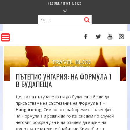
Skip
НЕДЕЛЯ, АВГУСТ 9, 2026
to
RSS
content
ПЪТЕПИС УНГАРИЯ: НА ФОРМУЛА 1
В БУДАПЕЩА
Целта на пътуването ни до Будапеща беше да
присъстваме на състезание на
Формула 1 –
Hungaroring
. Симеон открай време е голям фен
на Формула 1 и реших да го изненадам по случай
неговия рожден ден и да отидем да видим на
живо състезателите ( най-вече Кими :)) и да