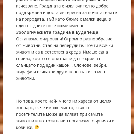
изчезване. Градината е изключително добре
поддържана и доста интересна за почитателите
на природата. Тъй като бяхме с малки деца, в
един от дните посетихме именно
З
оологическата градина в Будапеща
.
Останахме очаровани! Огромно разнообразие
от животни. Стая на пеперудите. Почти всички
животни са в естествена среда. Имаше една
горила, която се опитваше да се крие от
слънцето под един кашон… Слонове, зебри,
жирафи и всякакви други непознати за мен
животни.
Но това, което най- много ни хареса от целия
зоопарк, е, че имаше място, където
посетителите може да влязат при самите
животни и по този начин погалихме сърнички и
козички.