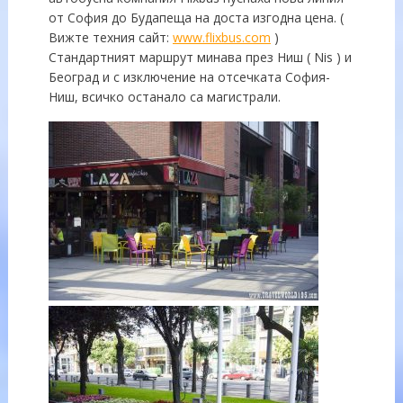
от София до Будапеща на доста изгодна цена. (
Вижте техния сайт:
www.flixbus.com
)
Стандартният маршрут минава през Ниш ( Nis ) и
Бeoград и с изключение на отсечката София-
Ниш, всичко останало са магистрали.