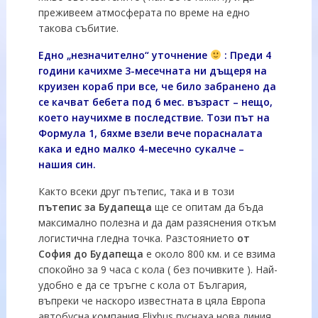
преживеем атмосферата по време на едно
такова събитие.
Едно „незначително“ уточнение
: Преди 4
години качихме 3-месечната ни дъщеря на
круизен кораб при все, че било забранено да
се качват бебета под 6 мес. възраст – нещо,
което научихме в последствие. Този път на
Формула 1, бяхме взели вече порасналата
кака и едно малко 4-месечно сукалче –
нашия син.
Както всеки друг пътепис, така и в този
пътепис за Будапеща
ще се опитам да бъда
максимално полезна и да дам разяснения откъм
логистична гледна точка. Разстоянието
от
София до Будапеща
е около 800 км. и се взима
спокойно за 9 часа с кола ( без почивките ). Най-
удобно е да се тръгне с кола от България,
въпреки че наскоро известната в цяла Европа
автобусна компания Flixbus пуснаха нова линия