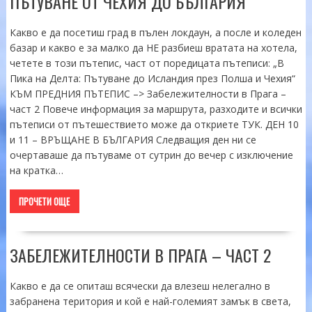
ПЪТУВАНЕ ОТ ЧЕХИЯ ДО БЪЛГАРИЯ
Какво е да посетиш град в пълен локдаун, а после и коледен
базар и какво е за малко да НЕ разбиеш вратата на хотела,
четете в този пътепис, част от поредицата пътеписи: „В
Пика на Делта: Пътуване до Исландия през Полша и Чехия“
КЪМ ПРЕДНИЯ ПЪТЕПИС –> Забележителности в Прага –
част 2 Повече информация за маршрута, разходите и всички
пътеписи от пътешествието може да откриете ТУК. ДЕН 10
и 11 – ВРЪЩАНЕ В БЪЛГАРИЯ Следващия ден ни се
очертаваше да пътуваме от сутрин до вечер с изключение
на кратка…
ПРОЧЕТИ ОЩЕ
ЗАБЕЛЕЖИТЕЛНОСТИ В ПРАГА – ЧАСТ 2
Какво е да се опиташ всячески да влезеш нелегално в
забранена територия и кой е най-големият замък в света,