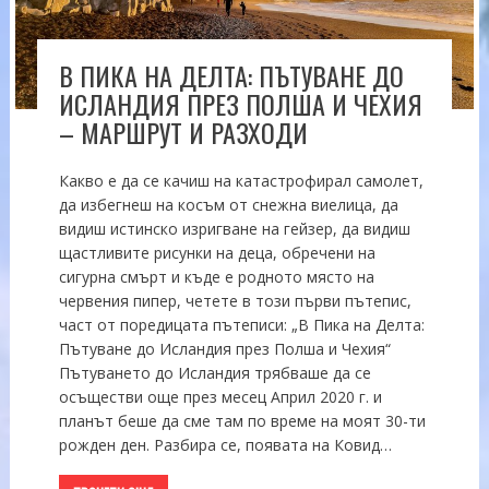
В ПИКА НА ДЕЛТА: ПЪТУВАНЕ ДО
ИСЛАНДИЯ ПРЕЗ ПОЛША И ЧЕХИЯ
– МАРШРУТ И РАЗХОДИ
Какво е да се качиш на катастрофирал самолет,
да избегнеш на косъм от снежна виелица, да
видиш истинско изригване на гейзер, да видиш
щастливите рисунки на деца, обречени на
сигурна смърт и къде е родното място на
червения пипер, четете в този първи пътепис,
част от поредицата пътеписи: „В Пика на Делта:
Пътуване до Исландия през Полша и Чехия“
Пътуването до Исландия трябваше да се
осъществи още през месец Април 2020 г. и
планът беше да сме там по време на моят 30-ти
рожден ден. Разбира се, появата на Ковид…