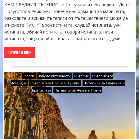
КЪМ ПРЕДНИЯ ПЪТЕПИС –> Пътуване из Исландия – Ден 4:
Полуостров Рейкянес Повече информация за маршрута,
разходите и всички пътеписи от пътешествието може да
откриете ТУК. “Търси истината, слушай истината, учи
истината, обичай истината, говори истината, пази
истината, защитавай истината – чак до смърт“ – думи…
ПРОЧЕТИ ОЩЕ
Европа
Забележителности
Пътепис
Пътеписи за
Исландия
Пътеписи за Полша и Аушвиц
Пътеписи за Словакия и
Братислава
Пътеписи за Чехия и Прага