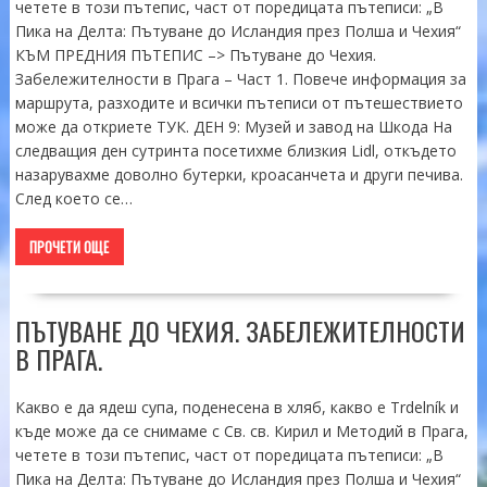
четете в този пътепис, част от поредицата пътеписи: „В
Пика на Делта: Пътуване до Исландия през Полша и Чехия“
КЪМ ПРЕДНИЯ ПЪТЕПИС –> Пътуване до Чехия.
Забележителности в Прага – Част 1. Повече информация за
маршрута, разходите и всички пътеписи от пътешествието
може да откриете ТУК. ДЕН 9: Музей и завод на Шкода На
следващия ден сутринта посетихме близкия Lidl, откъдето
назарувахме доволно бутерки, кроасанчета и други печива.
След което се…
ПРОЧЕТИ ОЩЕ
ПЪТУВАНЕ ДО ЧЕХИЯ. ЗАБЕЛЕЖИТЕЛНОСТИ
В ПРАГА.
Какво е да ядеш супа, поденесена в хляб, какво е Trdelník и
къде може да се снимаме с Св. св. Кирил и Методий в Прага,
четете в този пътепис, част от поредицата пътеписи: „В
Пика на Делта: Пътуване до Исландия през Полша и Чехия“