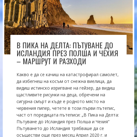
В ПИКА НА ДЕЛТА: ПЪТУВАНЕ ДО
ИСЛАНДИЯ ПРЕЗ ПОЛША И ЧЕХИЯ
– МАРШРУТ И РАЗХОДИ
Какво е да се качиш на катастрофирал самолет,
да избегнеш на косъм от снежна виелица, да
видиш истинско изригване на гейзер, да видиш
щастливите рисунки на деца, обречени на
сигурна смърт и къде е родното място на
червения пипер, четете в този първи пътепис,
част от поредицата пътеписи: „В Пика на Делта:
Пътуване до Исландия през Полша и Чехия“
Пътуването до Исландия трябваше да се
осъществи още през месец Април 2020 г. и