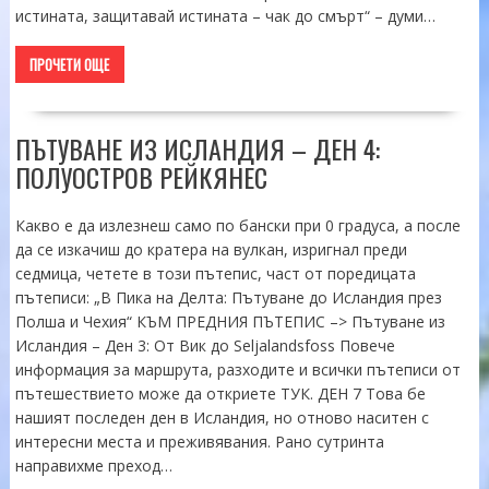
истината, защитавай истината – чак до смърт“ – думи…
ПРОЧЕТИ ОЩЕ
ПЪТУВАНЕ ИЗ ИСЛАНДИЯ – ДЕН 4:
ПОЛУОСТРОВ РЕЙКЯНЕС
Какво е да излезнеш само по бански при 0 градуса, а после
да се изкачиш до кратера на вулкан, изригнал преди
седмица, четете в този пътепис, част от поредицата
пътеписи: „В Пика на Делта: Пътуване до Исландия през
Полша и Чехия“ КЪМ ПРЕДНИЯ ПЪТЕПИС –> Пътуване из
Исландия – Ден 3: От Вик до Seljalandsfoss Повече
информация за маршрута, разходите и всички пътеписи от
пътешествието може да откриете ТУК. ДЕН 7 Това бе
нашият последен ден в Исландия, но отново наситен с
интересни места и преживявания. Рано сутринта
направихме преход…