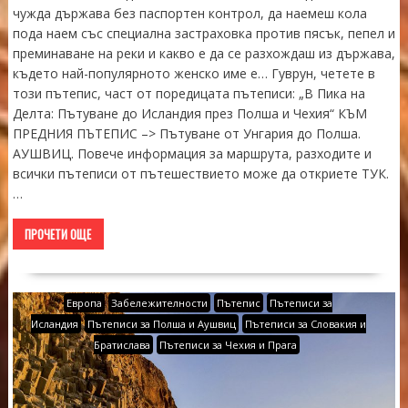
чужда държава без паспортен контрол, да наемеш кола
пода наем със специална застраховка против пясък, пепел и
преминаване на реки и какво е да се разхождаш из държава,
където най-популярното женско име е… Гуврун, четете в
този пътепис, част от поредицата пътеписи: „В Пика на
Делта: Пътуване до Исландия през Полша и Чехия“ КЪМ
ПРЕДНИЯ ПЪТЕПИС –> Пътуване от Унгария до Полша.
АУШВИЦ. Повече информация за маршрута, разходите и
всички пътеписи от пътешествието може да откриете ТУК.
…
ПРОЧЕТИ ОЩЕ
Европа
Забележителности
Пътепис
Пътеписи за
Исландия
Пътеписи за Полша и Аушвиц
Пътеписи за Словакия и
Братислава
Пътеписи за Чехия и Прага