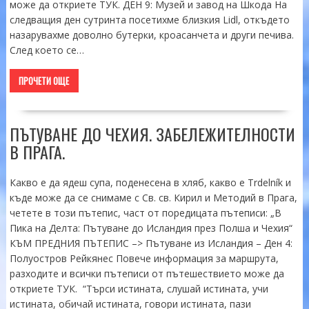
може да откриете ТУК. ДЕН 9: Музей и завод на Шкода На
следващия ден сутринта посетихме близкия Lidl, откъдето
назарувахме доволно бутерки, кроасанчета и други печива.
След което се…
ПРОЧЕТИ ОЩЕ
ПЪТУВАНЕ ДО ЧЕХИЯ. ЗАБЕЛЕЖИТЕЛНОСТИ
В ПРАГА.
Какво е да ядеш супа, поденесена в хляб, какво е Trdelník и
къде може да се снимаме с Св. св. Кирил и Методий в Прага,
четете в този пътепис, част от поредицата пътеписи: „В
Пика на Делта: Пътуване до Исландия през Полша и Чехия“
КЪМ ПРЕДНИЯ ПЪТЕПИС –> Пътуване из Исландия – Ден 4:
Полуостров Рейкянес Повече информация за маршрута,
разходите и всички пътеписи от пътешествието може да
откриете ТУК. “Търси истината, слушай истината, учи
истината, обичай истината, говори истината, пази