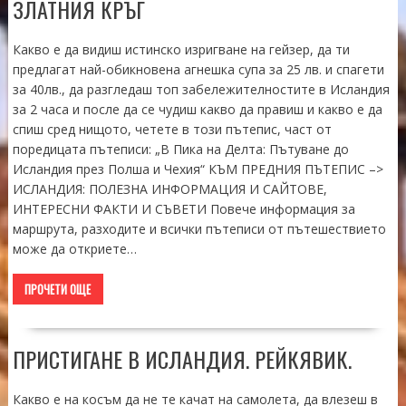
ЗЛАТНИЯ КРЪГ
Какво е да видиш истинско изригване на гейзер, да ти
предлагат най-обикновена агнешка супа за 25 лв. и спагети
за 40лв., да разгледаш топ забележителностите в Исландия
за 2 часа и после да се чудиш какво да правиш и какво е да
спиш сред нищото, четете в този пътепис, част от
поредицата пътеписи: „В Пика на Делта: Пътуване до
Исландия през Полша и Чехия“ КЪМ ПРЕДНИЯ ПЪТЕПИС –>
ИСЛАНДИЯ: ПОЛЕЗНА ИНФОРМАЦИЯ И САЙТОВЕ,
ИНТЕРЕСНИ ФАКТИ И СЪВЕТИ Повече информация за
маршрута, разходите и всички пътеписи от пътешествието
може да откриете…
ПРОЧЕТИ ОЩЕ
ПРИСТИГАНЕ В ИСЛАНДИЯ. РЕЙКЯВИК.
Какво е на косъм да не те качат на самолета, да влезеш в