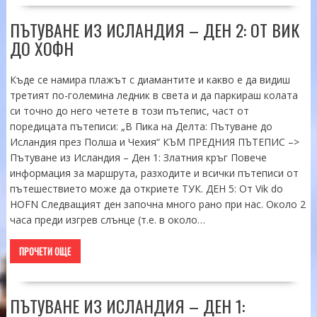
ПЪТУВАНЕ ИЗ ИСЛАНДИЯ – ДЕН 2: ОТ ВИК
ДО ХОФН
Къде се намира плажът с диамантите и какво е да видиш
третият по-големина ледник в света и да паркираш колата
си точно до него четете в този пътепис, част от
поредицата пътеписи: „В Пика на Делта: Пътуване до
Исландия през Полша и Чехия“ КЪМ ПРЕДНИЯ ПЪТЕПИС –>
Пътуване из Исландия – Ден 1: Златния кръг Повече
информация за маршрута, разходите и всички пътеписи от
пътешествието може да откриете ТУК. ДЕН 5: От Vik do
HOFN Следващият ден започна много рано при нас. Около 2
часа преди изгрев слънце (т.е. в около…
ПРОЧЕТИ ОЩЕ
ПЪТУВАНЕ ИЗ ИСЛАНДИЯ – ДЕН 1: