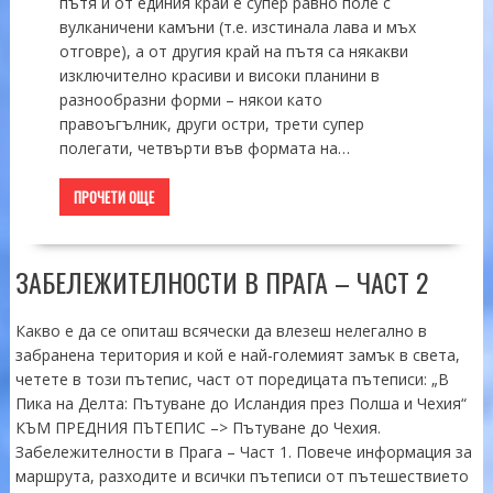
пътя и от единия край е супер равно поле с
вулканичени камъни (т.е. изстинала лава и мъх
отговре), а от другия край на пътя са някакви
изключително красиви и високи планини в
разнообразни форми – някои като
правоъгълник, други остри, трети супер
полегати, четвърти във формата на…
ПРОЧЕТИ ОЩЕ
ЗАБЕЛЕЖИТЕЛНОСТИ В ПРАГА – ЧАСТ 2
Какво е да се опиташ всячески да влезеш нелегално в
забранена територия и кой е най-големият замък в света,
четете в този пътепис, част от поредицата пътеписи: „В
Пика на Делта: Пътуване до Исландия през Полша и Чехия“
КЪМ ПРЕДНИЯ ПЪТЕПИС –> Пътуване до Чехия.
Забележителности в Прага – Част 1. Повече информация за
маршрута, разходите и всички пътеписи от пътешествието