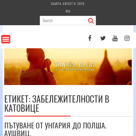
Skip
СЪБОТА, АВГУСТ 8, 2026
to
RSS
content
ЕТИКЕТ:
ЗАБЕЛЕЖИТЕЛНОСТИ В
КАТОВИЦЕ
ПЪТУВАНЕ ОТ УНГАРИЯ ДО ПОЛША.
АУШВИЦ.