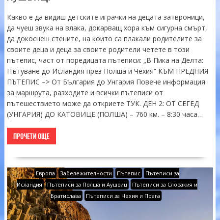
Какво е да видиш детските играчки на децата затвроници,
да чуеш звука на влака, докарващ хора към сигурна смърт,
да докоснеш стените, на които са плакали родителите за
своите деца и деца за своите родители четете в този
пътепис, част от поредицата пътеписи: „В Пика на Делта:
Пътуване до Исландия през Полша и Чехия“ КЪМ ПРЕДНИЯ
ПЪТЕПИС –> От България до Унгария Повече информация
за маршрута, разходите и всички пътеписи от
пътешествието може да откриете ТУК. ДЕН 2: ОТ СЕГЕД
(УНГАРИЯ) ДО КАТОВИЦЕ (ПОЛША) – 760 км. – 8:30 часа…
ПРОЧЕТИ ОЩЕ
Европа
Забележителности
Пътепис
Пътеписи за
Исландия
Пътеписи за Полша и Аушвиц
Пътеписи за Словакия и
Братислава
Пътеписи за Чехия и Прага