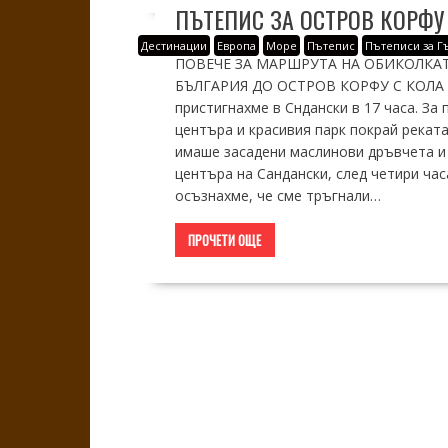
ПЪТЕПИС ЗА ОСТРОВ КОРФУ
Дестинации
Европа
Море
Пътепис
Пътеписи за Г
ПОВЕЧЕ ЗА МАРШРУТА НА ОБИКОЛКАТА
БЪЛГАРИЯ ДО ОСТРОВ КОРФУ С КОЛА Пе
пристигнахме в Сндански в 17 часа. За
центъра и красивия парк покрай реката
имаше засадени маслинови дръвчета и 
центъра на Сандански, след четири час
осъзнахме, че сме тръгнали…
ПРОЧЕТИ ОЩЕ