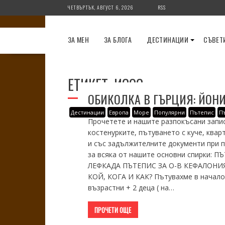
Skip
ЧЕТВЪРТЪК, АВГУСТ 6, 2026
RSS
to
content
ЗА МЕН
ЗА БЛОГА
ДЕСТИНАЦИИ
СЪВЕТ
ЕТИКЕТ:
ИСОС
ОБИКОЛКА В ГЪРЦИЯ: ЙОН
Дестинации
Европа
Море
Популярни
Пътепис
П
Прочетете и нашите разпокъсани запи
костенурките, пътуването с куче, квар
и със задължителните документи при п
за всяка от нашите основни спир
ЛЕФКАДА ПЪТЕПИС ЗА О-В КЕФАЛОНИ
КОЙ, КОГА И КАК? Пътувахме в началото
възрастни + 2 деца ( на…
ПРОЧЕТИ ОЩЕ