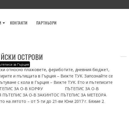
И
КОНТАКТИ
ПАРТНЬОРИ
ИЙСКИ ОСТРОВИ
ътеписи за Гърция
ски относно плажовете, фериботите, дневния бюджет,
тирите и пътищата в Гърция – Вижте ТУК. Запознайте се
ътуване с кола в Гърция – Вижте ТУК. Ето и пътеписите
ки: ПЪТЕПИС ЗА О-В КОРФУ ПЪТЕПИС ЗА О-В
Я ПЪТЕПИС ЗА О-В ЗАКИНТОС ПЪТЕПИС ЗА МЕТЕОРА
 на лятото – от 5-ти до 21-ви Юни 2017 г. Бяхме 2