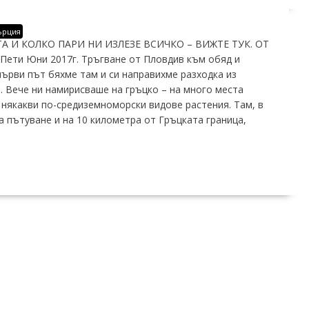
ърция
 И КОЛКО ПАРИ НИ ИЗЛЕЗЕ ВСИЧКО – ВИЖТЕ ТУК. ОТ
ти Юни 2017г. Тръгване от Пловдив към обяд и
 първи път бяхме там и си направихме разходка из
. Вече ни намирисваше на гръцко – на много места
някакви по-средиземноморски видове растения. Там, в
а пътуване и на 10 километра от Гръцката граница,