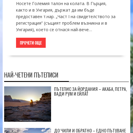
Носете Големия талон на колата. В Гърция,
както и в Унгария, държат да им бъде
предоставен т.нар. „Част І на свидетелството за
регистрация” (същият проблем възникна и в
Унгария), което се отнася най-вече…
ПРОЧЕТИ ОЩЕ
НАЙ-ЧЕТЕНИ ПЪТЕПИСИ
ПЪТЕПИС ЗА ЙОРДАНИЯ – АКАБА, ПЕТРА,
ВАДИ РУМ И ЕЙЛАТ
ДО ЧИЛИ И ОБРАТНО – ЕДНО ПЪТУВАНЕ