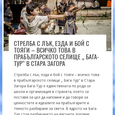
СТРЕЛБА С ЛЪК, ЕЗДА И БОЙ С
ТОЯГИ – ВСИЧКО ТОВА В
ПРАБЪЛГАРСКОТО СЕЛИЩЕ „ БАГА-
ТУР“ В СТАРА ЗАГОРА
Стрелба с лък, езда и бой с тояги – всичко това
в прабългарското селище „ Бага-тур“ в Стара
Загора Бага-Тур е единствената по рода си
школа и организация в страната, която си
поставя за цел да напомня и да говори за
ценностите и идеалите на прабългарите и
тяхното разбиране за света. В ядрото на Бага-
Тур стои разбирането на висшите духовни