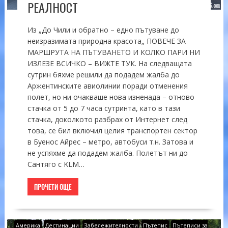
РЕАЛНОСТ
Из „До Чили и обратно – едно пътуване до
неизразимата природна красота„ ПОВЕЧЕ ЗА
МАРШРУТА НА ПЪТУВАНЕТО И КОЛКО ПАРИ НИ
ИЗЛЕЗЕ ВСИЧКО – ВИЖТЕ ТУК. На следващата
сутрин бяхме решили да подадем жалба до
Аржентинските авиолинии поради отменения
полет, но ни очакваше нова изненада – отново
стачка от 5 до 7 часа сутринта, като в тази
стачка, доколкото разбрах от Интернет след
това, се бил включил целия транспортен сектор
в Буенос Айрес – метро, автобуси т.н. Затова и
не успяхме да подадем жалба. Полетът ни до
Сантяго с KLM…
ПРОЧЕТИ ОЩЕ
Америка
Дестинации
Забележителности
Пътепис
Пътеписи за