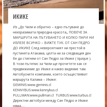
ИКИКЕ
Из „До Чили и обратно – едно пътуване до
неизразимата природна красота„ ПОВЕЧЕ ЗА
МАРШРУТА НА ПЪТУВАНЕТО И КОЛКО ПАРИ НИ
ИЗЛЕЗЕ ВСИЧКО – ВИЖТЕ ТУК. ОТ САН ПЕДРО
ДО ИКИКЕ След невероятният ни престой в
пустинята Атакама, целта ни за следващия ден
бе да стигнем от Сан Педро за Икике ( Iquique ).
В този пътепис за Чили ще прочетете как се
придвижихме до Икике и какво видяхме там.
Автобусните компании, които осъществяват
маршрута Калама – Икике:
GEMINIS:www.geminis.cl
KENNYBUS:www.kennybus.cl
PULLMAN:www.pullman.cl TURBUS:www.turbus.cl
Директни автобуси между Сан Педро и Икике
няма,…