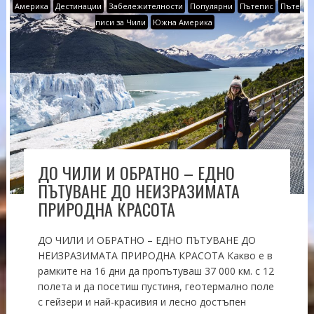
Америка
Дестинации
Забележителности
Популярни
Пътепис
Пъте
писи за Чили
Южна Америка
ДО ЧИЛИ И ОБРАТНО – ЕДНО
ПЪТУВАНЕ ДО НЕИЗРАЗИМАТА
ПРИРОДНА КРАСОТА
ДО ЧИЛИ И ОБРАТНО – ЕДНО ПЪТУВАНЕ ДО
НЕИЗРАЗИМАТА ПРИРОДНА КРАСОТА Какво е в
рамките на 16 дни да пропътуваш 37 000 км. с 12
полета и да посетиш пустиня, геотермално поле
с гейзери и най-красивия и лесно достъпен