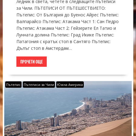
ледник в света, четете в следващите пътеписи
за Чили. ПЪТЕПИСИ ОТ ПЪТЕШЕСТВИЕТО:
Пътепис: От България до Буенос Айрес Пътепис:
Валпарайсо Пътепис: Атакама Част 1: Сан Педро
Пътепис: Атакама Част 2: Гейзерите Ел Татио и
Лунната долина Пътепис: Град Икике Пътепис:
Патагония с кратък стоп в Сантяго Пътепис:
Дълъг стоп в Амстердам…
ПРОЧЕТИ ОЩЕ
Пътепис
Пътеписи за Чили
Южна Америка