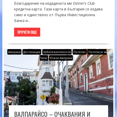
благодарение на издадената ми Dinner’s Club
кредитна карта. Тази карта в България се издава
само и единствено от Първа Инвестиционна
Банка и…
ПРОЧЕТИ ОЩЕ
Америка
Дестинации
Забележителности
Пътепис
Пътеписи за
Чили
Южна Америка
ВАЛПАРАЙСО – ОЧАКВАНИЯ И