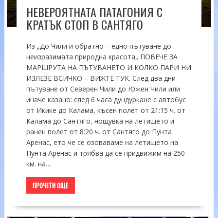
НЕВЕРОЯТНАТА ПАТАГОНИЯ С
КРАТЪК СТОП В САНТЯГО
Из „До Чили и обратно – едно пътуване до
неизразимата природна красота„ ПОВЕЧЕ ЗА
МАРШРУТА НА ПЪТУВАНЕТО И КОЛКО ПАРИ НИ
ИЗЛЕЗЕ ВСИЧКО – ВИЖТЕ ТУК. След два дни
пътуване от Северен Чили до Южен Чили или
иначе казано: след 6 часа дундуркане с автобус
от Икике до Калама, късен полет от 21:15 ч. от
Калама до Сантяго, нощувка на летището и
ранен полет от 8:20 ч. от Сантяго до Пунта
Аренас, ето че се озоваваме на летището на
Пунта Аренас и трябва да се придвижим на 250
км. на…
ПРОЧЕТИ ОЩЕ