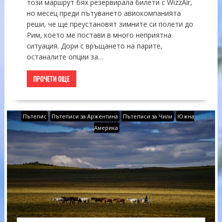
този маршрут бях резервирала билети с WizzAir,
но месец преди пътуването авиокомпанията
реши, че ще преустановят зимните си полети до
Рим, което ме постави в много неприятна
ситуация. Дори с връщането на парите,
останалите опции за…
ПРОЧЕТИ ОЩЕ
Пътепис
Пътеписи за Аржентина
Пътеписи за Чили
Южна
Америка