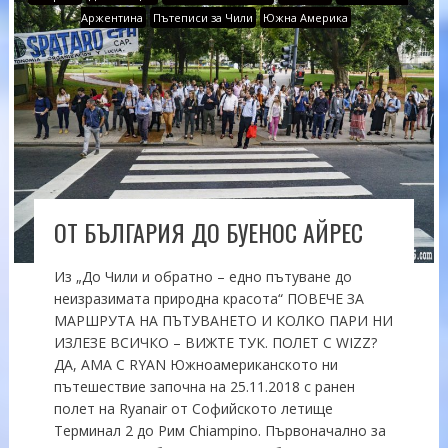
Аржентина
Пътеписи за Чили
Южна Америка
ОТ БЪЛГАРИЯ ДО БУЕНОС АЙРЕС
Из „До Чили и обратно – едно пътуване до
неизразимата природна красота“ ПОВЕЧЕ ЗА
МАРШРУТА НА ПЪТУВАНЕТО И КОЛКО ПАРИ НИ
ИЗЛЕЗЕ ВСИЧКО – ВИЖТЕ ТУК. ПОЛЕТ С WIZZ?
ДА, АМА С RYAN Южноамериканското ни
пътешествие започна на 25.11.2018 с ранен
полет на Ryanair от Софийското летище
Терминал 2 до Рим Chiampino. Първоначално за