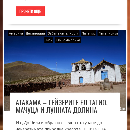
ПРОЧЕТИ ОЩЕ
Америка
Дестинации
Забележителности
Пътепис
Пътеписи за
Чили
Южна Америка
АТАКАМА – ГЕЙЗЕРИТЕ ЕЛ ТАТИО,
МАЧУЦА И ЛУННАТА ДОЛИНА
Из „До Чили и обратно – едно пътуване до
неизразимата природна красота„ ПОВЕЧЕ ЗА