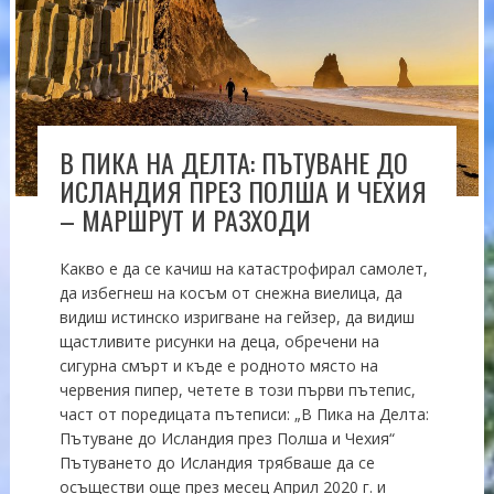
В ПИКА НА ДЕЛТА: ПЪТУВАНЕ ДО
ИСЛАНДИЯ ПРЕЗ ПОЛША И ЧЕХИЯ
– МАРШРУТ И РАЗХОДИ
Какво е да се качиш на катастрофирал самолет,
да избегнеш на косъм от снежна виелица, да
видиш истинско изригване на гейзер, да видиш
щастливите рисунки на деца, обречени на
сигурна смърт и къде е родното място на
червения пипер, четете в този първи пътепис,
част от поредицата пътеписи: „В Пика на Делта:
Пътуване до Исландия през Полша и Чехия“
Пътуването до Исландия трябваше да се
осъществи още през месец Април 2020 г. и