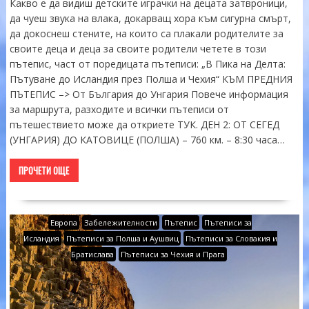
Какво е да видиш детските играчки на децата затвроници,
да чуеш звука на влака, докарващ хора към сигурна смърт,
да докоснеш стените, на които са плакали родителите за
своите деца и деца за своите родители четете в този
пътепис, част от поредицата пътеписи: „В Пика на Делта:
Пътуване до Исландия през Полша и Чехия“ КЪМ ПРЕДНИЯ
ПЪТЕПИС –> От България до Унгария Повече информация
за маршрута, разходите и всички пътеписи от
пътешествието може да откриете ТУК. ДЕН 2: ОТ СЕГЕД
(УНГАРИЯ) ДО КАТОВИЦЕ (ПОЛША) – 760 км. – 8:30 часа…
ПРОЧЕТИ ОЩЕ
Европа
Забележителности
Пътепис
Пътеписи за
Исландия
Пътеписи за Полша и Аушвиц
Пътеписи за Словакия и
Братислава
Пътеписи за Чехия и Прага