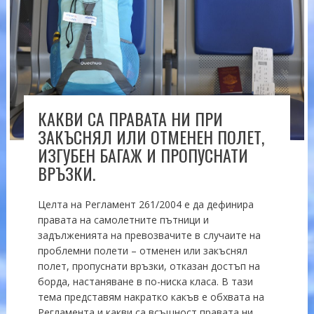
КАКВИ СА ПРАВАТА НИ ПРИ
ЗАКЪСНЯЛ ИЛИ ОТМЕНЕН ПОЛЕТ,
ИЗГУБЕН БАГАЖ И ПРОПУСНАТИ
ВРЪЗКИ.
Целта на Регламент 261/2004 е да дефинира
правата на самолетните пътници и
задълженията на превозвачите в случаите на
проблемни полети – отменен или закъснял
полет, пропуснати връзки, отказан достъп на
борда, настаняване в по-ниска класа. В тази
тема представям накратко какъв е обхвата на
Регламента и какви са всъщност правата ни,