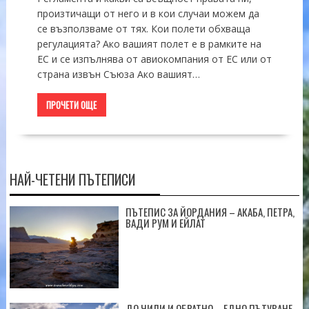
произтичащи от него и в кои случаи можем да
се възползваме от тях. Кои полети обхваща
регулацията? Ако вашият полет е в рамките на
ЕС и се изпълнява от авиокомпания от ЕС или от
страна извън Съюза Ако вашият…
ПРОЧЕТИ ОЩЕ
НАЙ-ЧЕТЕНИ ПЪТЕПИСИ
ПЪТЕПИС ЗА ЙОРДАНИЯ – АКАБА, ПЕТРА,
ВАДИ РУМ И ЕЙЛАТ
ДО ЧИЛИ И ОБРАТНО – ЕДНО ПЪТУВАНЕ