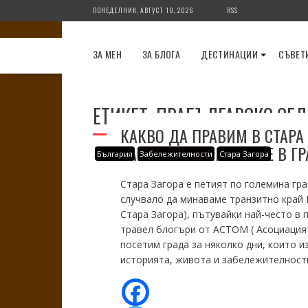
Skip
ПОНЕДЕЛНИК, АВГУСТ 10, 2026
RSS
to
content
ЗА МЕН
ЗА БЛОГА
ДЕСТИНАЦИИ
СЪВЕТ
ЕТИКЕТ:
ПРАБЪЛГАРСКО СЕ
КАКВО ДА ПРАВИМ В СТАРА 
ЗАБЕЛЕЖИТЕЛНОСТИТЕ В ГР
България
Забележителности
Стара Загора
Стара Загора е петият по големина гра
случвало да минаваме транзитно край Г
Стара Загора), пътувайки най-често в п
травел блогъри от ACTOM ( Асоциацият
посетим града за няколко дни, които 
историята, живота и забележителностит