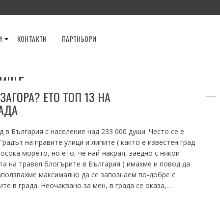
И
КОНТАКТИ
ПАРТНЬОРИ
ЛИЩЕ
ЗАГОРА? ЕТО ТОП 13 НА
АДА
д в България с население над 233 000 души. Често се е
радът на правите улици и липите ( както е известен град
осока морето, но ето, че най-накрая, заедно с някои
а на травел блогърите в България ) имахме и повод да
използвахме максимално да се запознаем по-добре с
е в града. Неочаквано за мен, в града се оказа,…