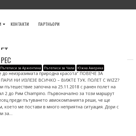
И
КОНТАКТИ
ПАРТНЬОРИ
ЕТ
ЙРЕС
Пътеписи за Аржентина
Пътеписи за Чили
Южна Америка
е до неизразимата природна красота“ ПОВЕЧЕ ЗА
АРИ НИ ИЗЛЕЗЕ ВСИЧКО – ВИЖТЕ ТУК. ПОЛЕТ С WIZZ?
 пътешествие започна на 25.11.2018 с ранен полет на
л 2 до Рим Chiampino. Първоначално за този маршрут
 месец преди пътуването авиокомпанията реши, че ще
, което ме постави в много неприятна ситуация. Дори с
ии за…