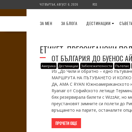
Skip
ЧЕТВЪРТЪК, АВГУСТ 6, 2026
RSS
to
content
ЗА МЕН
ЗА БЛОГА
ДЕСТИНАЦИИ
СЪВЕТ
ЕТИКЕТ:
ПРЕЗОКЕАНСКИ ПОЛ
ОТ БЪЛГАРИЯ ДО БУЕНОС А
Америка
Дестинации
Забележителности
Пътепис
Из „До Чили и обратно – едно пътуван
МАРШРУТА НА ПЪТУВАНЕТО И КОЛКО П
ДА, АМА С RYAN Южноамериканското ни
Ryanair от Софийското летище Термина
бях резервирала билети с WizzAir, но
преустановят зимните си полети до Рим
връщането на парите, останалите опц
ПРОЧЕТИ ОЩЕ