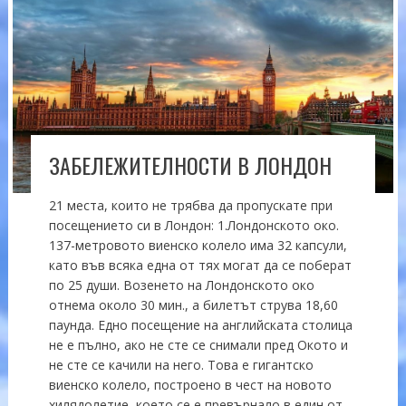
ЗАБЕЛЕЖИТЕЛНОСТИ В ЛОНДОН
21 места, които не трябва да пропускате при
посещението си в Лондон: 1.Лондонското око.
137-метровото виенско колело има 32 капсули,
като във всяка една от тях могат да се поберат
по 25 души. Возенето на Лондонското око
отнема около 30 мин., а билетът струва 18,60
паунда. Едно посещение на английската столица
не е пълно, ако не сте се снимали пред Окото и
не сте се качили на него. Това е гигантско
виенско колело, построено в чест на новото
хилядолетие, което се е превърнало в един от