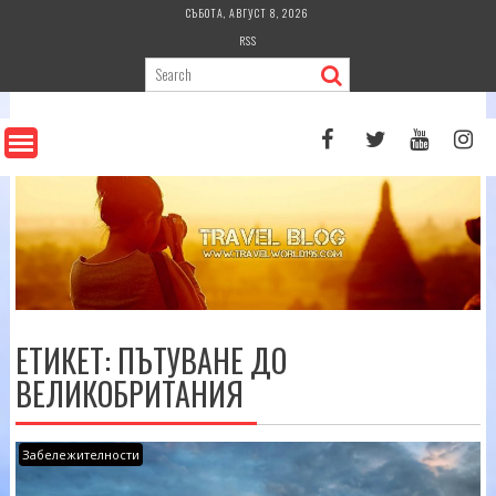
Skip
СЪБОТА, АВГУСТ 8, 2026
to
RSS
content
ЕТИКЕТ:
ПЪТУВАНЕ ДО
ВЕЛИКОБРИТАНИЯ
Забележителности