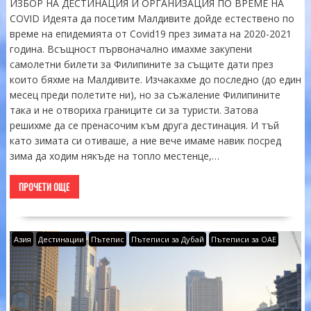
ИЗБОР НА ДЕСТИНАЦИЯ И ОРГАНИЗАЦИЯ ПО ВРЕМЕ НА
COVID Идеята да посетим Малдивите дойде естествено по
време на епидемията от Covid19 през зимата на 2020-2021
година. Всъщност първоначално имахме закупени
самолетни билети за Филипините за същите дати през
които бяхме на Малдивите. Изчакахме до последно (до един
месец преди полетите ни), но за съжаление Филипините
така и не отвориха границите си за туристи. Затова
решихме да се пренасочим към друга дестинация. И тъй
като зимата си отиваше, а ние вече имаме навик посред
зима да ходим някъде на топло местенце,…
ПРОЧЕТИ ОЩЕ
Азия
Дестинации
Пътепис
Пътеписи за Дубай
Пътеписи за ОАЕ