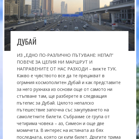
ДУБАЙ
ИЗ „ЕДНО ПО-РАЗЛИЧНО ПЪТУВАНЕ: НЕПАЛ“
ПОВЕЧЕ ЗА ЦЕЛИЯ НИ МАРШРУТ И
НАПРАВЕНИТЕ ОТ НАС РАЗХОДИ – вижте ТУК.
Какво е чувството все да те прецакват в
огрмния космополитен Дубай и как представите
за него рухнаха из основи още от самото ни
стъпване там, ще разберете в следващия
пътепис за Дубай. Цялото непалско
пътешествие започна със закупуването на
самолетните билети. Събрахме се група от
четирима човека – аз, Симеон и още две
момичета. В интерес на истината аз бях
последната, която си купи билет. Другите трима