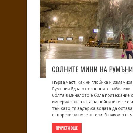
СОЛНИТЕ МИНИ НА РУМЪНИЯ
Първа част: Как ни глобиха и измамиха
Румъния Една от основните забележите
Солта в миналото е била притежание с
империя заплатата на войниците се е 
тъй като тя задържа водата да остава
отворени за посетители. В някои от тя
ПРОЧЕТИ ОЩЕ