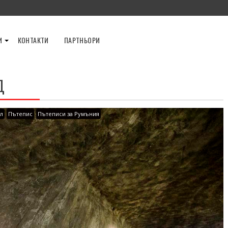
И
КОНТАКТИ
ПАРТНЬОРИ
Д
л
Пътепис
Пътеписи за Румъния