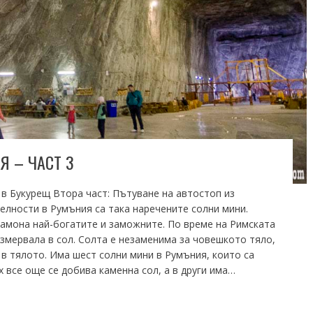
 – ЧАСТ 3
 в Букурещ Втора част: Пътуване на автостоп из
лности в Румъния са така наречените солни мини.
амона най-богатите и заможните. По време на Римската
измервала в сол. Солта е незаменима за човешкото тяло,
 в тялото. Има шест солни мини в Румъния, които са
х все още се добива каменна сол, а в други има…