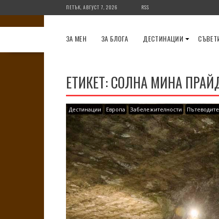
Skip
ПЕТЪК, АВГУСТ 7, 2026
RSS
to
content
ЗА МЕН
ЗА БЛОГА
ДЕСТИНАЦИИ
СЪВЕТ
ЕТИКЕТ:
СОЛНА МИНА ПРАЙ
Дестинации
Европа
Забележителности
Пътеводите