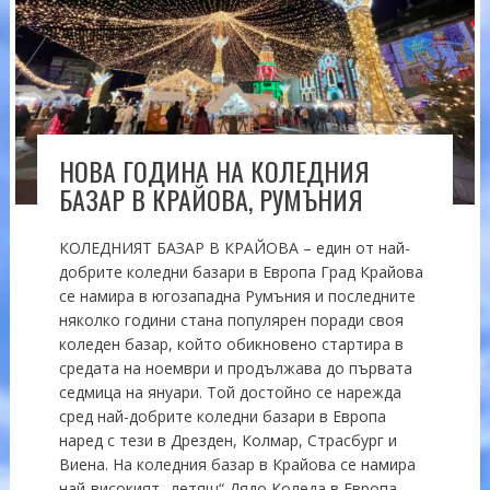
НОВА ГОДИНА НА КОЛЕДНИЯ
БАЗАР В КРАЙОВА, РУМЪНИЯ
КОЛЕДНИЯТ БАЗАР В КРАЙОВА – един от най-
добрите коледни базари в Европа Град Крайова
се намира в югозападна Румъния и последните
няколко години стана популярен поради своя
коледен базар, който обикновено стартира в
средата на ноември и продължава до първата
седмица на януари. Той достойно се нарежда
сред най-добрите коледни базари в Европа
наред с тези в Дрезден, Колмар, Страсбург и
Виена. На коледния базар в Крайова се намира
най-високият „летящ“ Дядо Коледа в Европа