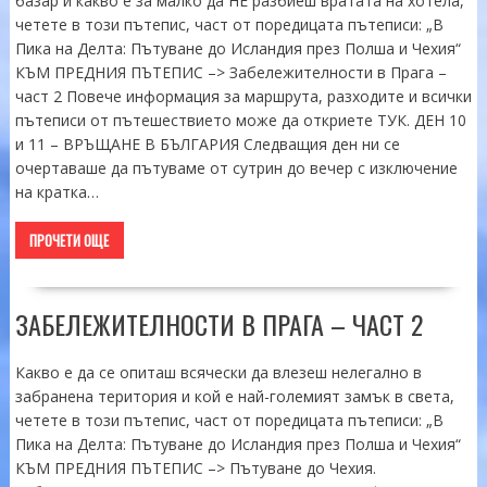
базар и какво е за малко да НЕ разбиеш вратата на хотела,
четете в този пътепис, част от поредицата пътеписи: „В
Пика на Делта: Пътуване до Исландия през Полша и Чехия“
КЪМ ПРЕДНИЯ ПЪТЕПИС –> Забележителности в Прага –
част 2 Повече информация за маршрута, разходите и всички
пътеписи от пътешествието може да откриете ТУК. ДЕН 10
и 11 – ВРЪЩАНЕ В БЪЛГАРИЯ Следващия ден ни се
очертаваше да пътуваме от сутрин до вечер с изключение
на кратка…
ПРОЧЕТИ ОЩЕ
ЗАБЕЛЕЖИТЕЛНОСТИ В ПРАГА – ЧАСТ 2
Какво е да се опиташ всячески да влезеш нелегално в
забранена територия и кой е най-големият замък в света,
четете в този пътепис, част от поредицата пътеписи: „В
Пика на Делта: Пътуване до Исландия през Полша и Чехия“
КЪМ ПРЕДНИЯ ПЪТЕПИС –> Пътуване до Чехия.