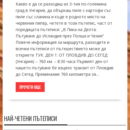
Какво е да се разходиш из 3-тия по-големина
град в Унгария, да объркаш пиле с картофи със
пиле със сланина и къде е родното място на
червения пипер, четете в този пътепис, част от
поредицата пътеписи: „В Пика на Делта:
Пътуване до Исландия през Полша и Чехия“
Повече информация за маршрута, разходите и
всички пътеписи от пътешествието може да
откриете ТУК. ДЕН 1: ОТ ПЛОВДИВ ДО СЕГЕД
(Унгария) – 760 км. – 8:30 часа Първият ден от
нашето пътуване бе изцяло транзит от Пловдив
до Сегед. Преминахме 760 километра за…
ПРОЧЕТИ ОЩЕ
НАЙ-ЧЕТЕНИ ПЪТЕПИСИ