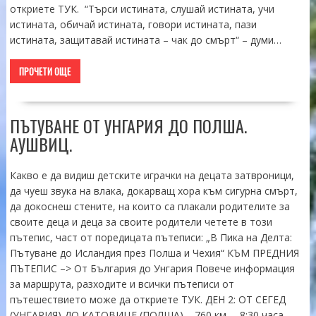
откриете ТУК. “Търси истината, слушай истината, учи
истината, обичай истината, говори истината, пази
истината, защитавай истината – чак до смърт“ – думи…
ПРОЧЕТИ ОЩЕ
ПЪТУВАНЕ ОТ УНГАРИЯ ДО ПОЛША.
АУШВИЦ.
Какво е да видиш детските играчки на децата затвроници,
да чуеш звука на влака, докарващ хора към сигурна смърт,
да докоснеш стените, на които са плакали родителите за
своите деца и деца за своите родители четете в този
пътепис, част от поредицата пътеписи: „В Пика на Делта:
Пътуване до Исландия през Полша и Чехия“ КЪМ ПРЕДНИЯ
ПЪТЕПИС –> От България до Унгария Повече информация
за маршрута, разходите и всички пътеписи от
пътешествието може да откриете ТУК. ДЕН 2: ОТ СЕГЕД
(УНГАРИЯ) ДО КАТОВИЦЕ (ПОЛША) – 760 км. – 8:30 часа…