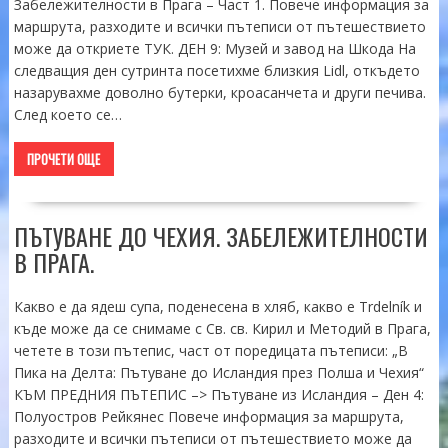
Забележителности в Прага – Част 1. Повече информация за
маршрута, разходите и всички пътеписи от пътешествието
може да откриете ТУК. ДЕН 9: Музей и завод на Шкода На
следващия ден сутринта посетихме близкия Lidl, откъдето
назарувахме доволно бутерки, кроасанчета и други печива.
След което се…
ПРОЧЕТИ ОЩЕ
ПЪТУВАНЕ ДО ЧЕХИЯ. ЗАБЕЛЕЖИТЕЛНОСТИ
В ПРАГА.
Какво е да ядеш супа, поденесена в хляб, какво е Trdelník и
къде може да се снимаме с Св. св. Кирил и Методий в Прага,
четете в този пътепис, част от поредицата пътеписи: „В
Пика на Делта: Пътуване до Исландия през Полша и Чехия“
КЪМ ПРЕДНИЯ ПЪТЕПИС –> Пътуване из Исландия – Ден 4:
Полуостров Рейкянес Повече информация за маршрута,
разходите и всички пътеписи от пътешествието може да