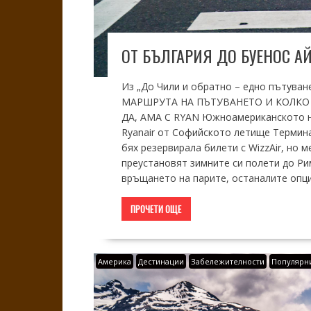
ОТ БЪЛГАРИЯ ДО БУЕНОС А
Из „До Чили и обратно – едно пътуван
МАРШРУТА НА ПЪТУВАНЕТО И КОЛКО П
ДА, АМА С RYAN Южноамериканското ни
Ryanair от Софийското летище Термина
бях резервирала билети с WizzAir, но
преустановят зимните си полети до Рим
връщането на парите, останалите опц
ПРОЧЕТИ ОЩЕ
Америка
Дестинации
Забележителности
Популярн