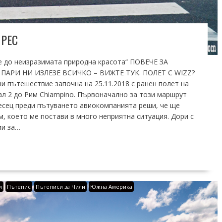
ЙРЕС
е до неизразимата природна красота“ ПОВЕЧЕ ЗА
АРИ НИ ИЗЛЕЗЕ ВСИЧКО – ВИЖТЕ ТУК. ПОЛЕТ С WIZZ?
 пътешествие започна на 25.11.2018 с ранен полет на
л 2 до Рим Chiampino. Първоначално за този маршрут
 месец преди пътуването авиокомпанията реши, че ще
, което ме постави в много неприятна ситуация. Дори с
ии за…
и
Пътепис
Пътеписи за Чили
Южна Америка