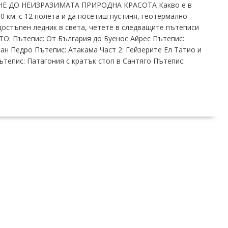
НЕ ДО НЕИЗРАЗИМАТА ПРИРОДНА КРАСОТА Какво е в
0 км. с 12 полета и да посетиш пустиня, геотермално
 достъпен ледник в света, четете в следващите пътеписи
: Пътепис: От България до Буенос Айрес Пътепис:
ан Педро Пътепис: Атакама Част 2: Гейзерите Ел Татио и
ътепис: Патагония с кратък стоп в Сантяго Пътепис: