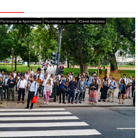
Пътеписи за Аржентина
Пътеписи за Чили
Южна Америка