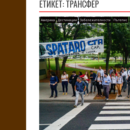
ЕТИКЕТ:
ТРАНСФЕР
Америка
Дестинации
Забележителности
Пътепис