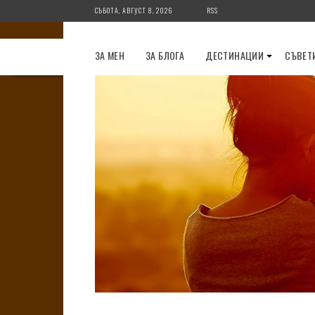
Skip
СЪБОТА, АВГУСТ 8, 2026
RSS
to
content
ЗА МЕН
ЗА БЛОГА
ДЕСТИНАЦИИ
СЪВЕТ