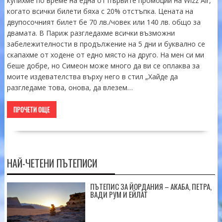
купихме по време на една от първите промоции на Wizz Air,
когато всички билети бяха с 20% отстъпка. Цената на
двупосочният билет бе 70 лв./човек или 140 лв. общо за
двамата. В Париж разгледахме всички възможни
забележителности в продължение на 5 дни и буквално се
скапахме от ходене от едно място на друго. На мен си ми
беше добре, но Симеон може много да ви се оплаква за
моите издевателства върху него в стил „Хайде да
разгледаме това, онова, да влезем…
ПРОЧЕТИ ОЩЕ
НАЙ-ЧЕТЕНИ ПЪТЕПИСИ
ПЪТЕПИС ЗА ЙОРДАНИЯ – АКАБА, ПЕТРА,
ВАДИ РУМ И ЕЙЛАТ