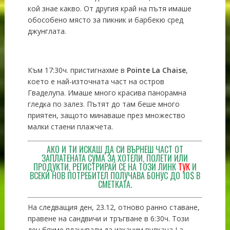
кой знае какво. От другия край на пътя имаше
обособено място за пикник и барбекю сред
джунглата.
Към 17:30ч. пристигнахме в
Pointe La Chaise
,
което е най-източната част на остров
Гваделупа. Имаше много красива панорамна
гледка по залез. Пътят до там беше много
приятен, защото минаваше през множество
малки стаени плажчета.
АКО И ТИ ИСКАШ ДА СИ ВЪРНЕШ ЧАСТ ОТ
ЗАПЛАТЕНАТА СУМА ЗА ХОТЕЛИ, ПОЛЕТИ ИЛИ
ПРОДУКТИ, РЕГИСТРИРАЙ СЕ НА ТОЗИ ЛИНК
ТУК
И
ВСЕКИ НОВ ПОТРЕБИТЕЛ ПОЛУЧАВА БОНУС ДО 10$ В
СМЕТКАТА.
На следващия ден, 23.12, отново ранно ставане,
правене на сандвичи и тръгване в 6:30ч. Този
ден бяхме планували да изкачим вулкана La