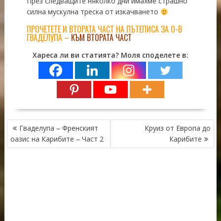
През следващите няколко дни имахме страшно
силна мускулна треска от изкачването
ПРОЧЕТЕТЕ И ВТОРАТА ЧАСТ НА ПЪТЕПИСА ЗА О-В
ГВАДЕЛУПА –
КЪМ ВТОРАТА ЧАСТ
Хареса ли ви статията? Моля споделете в:
НАВИГАЦИЯ
Гваделупа – Френският
Круиз от Европа до
оазис на Карибите – Част 2
Карибите