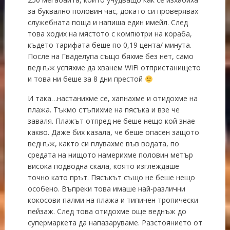
за буквално половин час, докато си проверявах
служебната поща и напиша един имейл. След
това ходих на мястото с компютри на кораба,
където тарифата беше по 0,19 цента/ минута.
После на Гваделупа също бяхме без нет, само
веднъж успяхме да хванем WiFi отпристанището
и това ни беше за 8 дни престой
И така…настанихме се, хапнахме и отидохме на
плажа. Тъкмо стъпихме на пясъка и взе че
заваля. Плажът отпред не беше нещо кой знае
какво. Даже бих казала, че беше опасен защото
веднъж, както си плувахме във водата, по
средата на нищото намерихме половин метър
висока подводна скала, която изглеждаше
точно като прът. Пясъкът също не беше нещо
особено. Въпреки това имаше най-различни
кокосови палми на плажа и типичен тропически
пейзаж. След това отидохме още веднъж до
супермаркета да напазаруваме. Разстоянието от