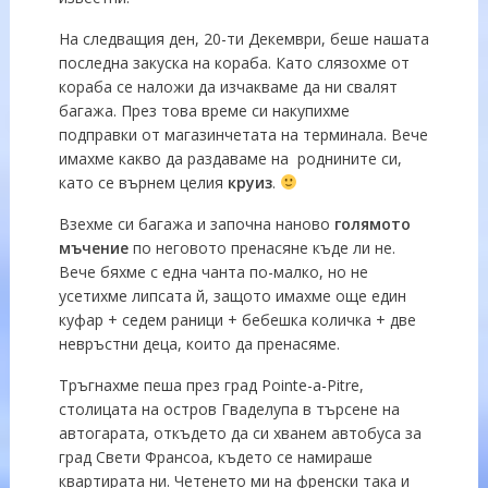
На следващия ден, 20-ти Декември, беше нашата
последна закуска на кораба. Като слязохме от
кораба се наложи да изчакваме да ни свалят
багажа. През това време си накупихме
подправки от магазинчетата на терминала. Вече
имахме какво да раздаваме на роднините си,
като се върнем целия
круиз
.
Взехме си багажа и започна наново
голямото
мъчение
по неговото пренасяне къде ли не.
Вече бяхме с една чанта по-малко, но не
усетихме липсата й, защото имахме още един
куфар + седем раници + бебешка количка + две
невръстни деца, които да пренасяме.
Тръгнахме пеша през град Pointe-a-Pitre,
столицата на остров Гваделупа в търсене на
автогарата, откъдето да си хванем автобуса за
град Свети Франсоа, където се намираше
квартирата ни. Четенето ми на френски така и