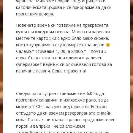
Франсоа. Минахме покрай голф игрището и
католическата църква и се прибрахме за да си
приготвим вечеря.
Повечето време си готвихме на прекрасната
кухня с изглед към океана. Много ни харесаха
местните картофки с едно бяло меко сирене,
което купувахме от супермаркета за черни
Саламът струваше 1, 30, а хлябът – почти 3
евро. Също така от по-големия и далечен
супермаркет веднъж си бяхме взели готова за
изпичане лазаня. Беше страхотна!
Следващата сутрин станахме към 6:00ч. да
приготвим сандвичи и излязохме рано, за да
може в 7:30 ч. да сме пред офиса на Eurocar,
откъдето да си вземем резервираната онлайн
кола. По пътя ни хвана страшен продължителен
порой и въпреки , че си сложихме
дъждобраните, пак пристигнахме прогизнали.