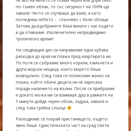
че ако на небето се появи черен или дори леко
по-тъмен облак, то със сигурност на 100% ще
завали. Често се случваше да вали, а като
погледнеш небето – слънчево с бели облаци.
Затова дъждобраните бяха винаги с нас където
и да отивахме. Изключително непредвидимо
тропическо време!
На следващия ден си направихме една хубава
разходка до края на плажа пред квартирата ни.
По пътя си събрахме много корали, камъчета и
други морски нещица, които морето беше
изхвърлило. След това се попекохме малко на
плажа, който обаче децата ни не харесаха
поради наличието на вълни. После се прибрахме
и докато мъжа ми си взимаше душ в рамките на
5 минути дойде черен облак, задуха, заваля и
след това грейна слънце
Разходихме се покрай пристанището, където
явно беше туристическата част на град Свети