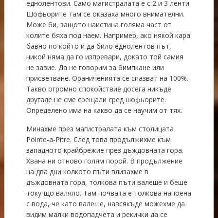
еднолентови. Само магистралата е с 2 и 3 ленти.
Шофьорите там се оказаха много внимателни.
Може би, защото наистина голяма част от
колите бяха под наем. Например, ако някой кара
бавно по който и да било еднолентов път,
никой няма да го изпревари, докато той самия
не завие. Да не говорим за бимпкане или
присветване. Ораниченията се спазват на 100%.
Такво огромно спокойствие досега никъде
другаде не сме срещали сред шофьорите.
Определено има на какво да се научим от тях.
Минахме през магистралата към столицата
Pointe-a-Pitre. След това продължихме към
западното крайбрежие през дъждовната гора.
Хвана ни отново голям порой. В продължение
на два дни колкото пъти влизахме в
дъждовната гора, толкова пъти валеше и беше
току-що валяло. Там почвата е толкова напоена
с вода, че като валеше, навсякъде можехме да
видим малки водопадчета и рекички да се