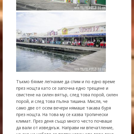
Тъкмо бяхме легнахме да спим и по едно време
през нощта като се започна едно трещене и
свистене на силен вятър, след това порой, силен
порой, и след това пълна тишина. Мисля, че
само две от осем вечери нямаше такава буря
през нощта. На това му се казва тропически
климат. През деня също много често почваше
да вали от изведнъж. Направи ни впечатление,