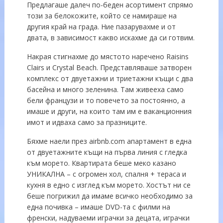
Предлагаше далеч по-беден асортимент спрямо
този за белокожите, който се намираше на
другия край на града. Ние пазарувахме и от
двата, в зависимост какво искахме да си готвим.
Накрая стигнахме до мястото наречено Raisins
Clairs и Crystal Beach. Представляваше затворен
комплекс от двуетажни и триетажни къщи с два
басейна и много зеленина. Там живееха само
бели французи и то повечето за постоянно, а
имаше и други, на които там им е ваканционния
имот и идваха само за празниците.
Бяхме наели през airbnb.com апартамент в една
от двуетажните къщи на първа линия с гледка
към морето. Квартирата беше меко казано
УНИКАЛНА – с огромен хол, спалня + тераса и
кухня в едно с изглед към морето. Хостът ни се
беше погрижил да имаме всичко необходимо за
една почивка – имаше DVD-та с филми на
френски, надуваеми играчки за децата, играчки