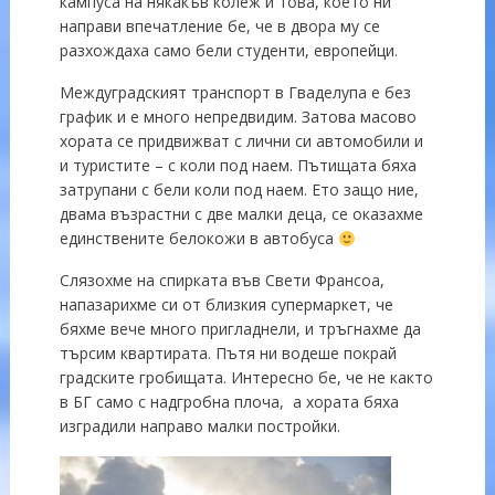
кампуса на някакъв колеж и това, което ни
направи впечатление бе, че в двора му се
разхождаха само бели студенти, европейци.
Междуградският транспорт в Гваделупа е без
график и е много непредвидим. Затова масово
хората се придвижват с лични си автомобили и
и туристите – с коли под наем. Пътищата бяха
затрупани с бели коли под наем. Ето защо ние,
двама възрастни с две малки деца, се оказахме
единствените белокожи в автобуса
Слязохме на спирката във Свети Франсоа,
напазарихме си от близкия супермаркет, че
бяхме вече много пригладнели, и тръгнахме да
търсим квартирата. Пътя ни водеше покрай
градските гробищата. Интересно бе, че не както
в БГ само с надгробна плоча, а хората бяха
изградили направо малки постройки.