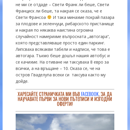
не ми се отдаде – Свети Франк ли беше, Свети
Франциск ли беше, та накрая се оказа, че е
Свети Франсоа
И така минахме покрай пазара
за плодове и зеленчуци, рибарското пристанище
и накрая по някаква наистина огромна
случайност намерихме въпросната „автогара“,
която представляваше просто един паркинг.
Липсваха всякакви табели и надписи, че това е
автогара. Тъкмо беше дошъл нашия автобус и
се качихме. На отиване ни таксуваха 8 евро за
всички, а на връщане – 10. Оказа се, че на
остров Гваделупа всеки си таксува както му
дойде.
ХАРЕСАЙТЕ СТРАНИЧКАТА МИ ВЪВ
FACEBOOK
, ЗА ДА
НАУЧАВАТЕ ПЪРВИ ЗА НОВИ ПЪТЕПИСИ И ИЗГОДНИ
ОФЕРТИ!