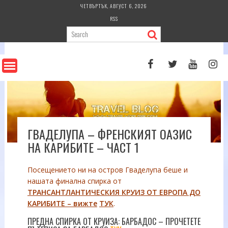
Skip
ЧЕТВЪРТЪК, АВГУСТ 6, 2026
to
RSS
content
ГВАДЕЛУПА – ФРЕНСКИЯТ ОАЗИС
НА КАРИБИТЕ – ЧАСТ 1
Посещението ни на остров Гваделупа беше и
нашата финална спирка от
ТРАНСАНТЛАНТИЧЕСКИЯ КРУИЗ ОТ ЕВРОПА ДО
КАРИБИТЕ – вижте
ТУК
.
ПРЕДНА СПИРКА ОТ КРУИЗА: БАРБАДОС – ПРОЧЕТЕТЕ