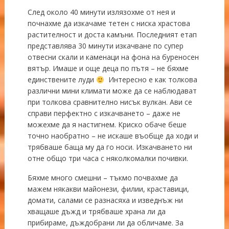
След около 40 минути излязохме от нея и
почнахме да изкачаме тетен с ниска храстова
растителност и доста камъни. Последният етап
представлява 30 минути изкачване по супер
отвесни скали и каменаци на фона на буреносен
вятър. Имаше и още деца по пътя – не бяхме
единствените луди
Интересно е как толкова
различни мини климати може да се наблюдават
при толкова сравнително нисък вулкан. Ави се
справи перфектно с изкачването – даже не
можехме да я настигнем. Криско обаче беше
точно наобратно – не искаше въобще да ходи и
трябваше баща му да го носи. Изкачването ни
отне общо три часа с няколкомалки почивки.
Бяхме много смешни – тъкмо почвахме да
мажем някакви майонези, филии, краставици,
домати, салами се разнасяха и изведнъж ни
хващаше дъжд и трябваше храна ли да
прибираме, дъждобрани ли да обличаме. За