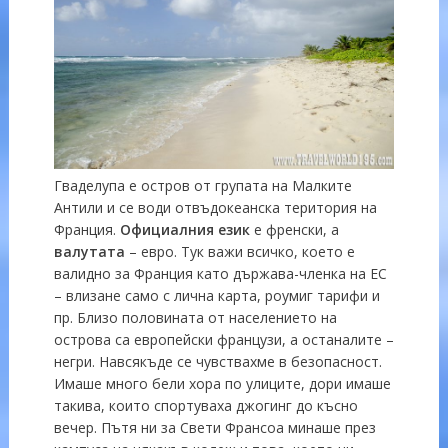
Гваделупа е остров от групата на Малките
Антили и се води отвъдокеанска територия на
Франция.
Официалния
език
е френски, а
валутата
– евро. Тук важи всичко, което е
валидно за Франция като държава-членка на ЕС
– влизане само с лична карта, роумиг тарифи и
пр. Близо половината от населението на
острова са европейски французи, а останалите –
негри. Навсякъде се чувствахме в безопасност.
Имаше много бели хора по улиците, дори имаше
такива, които спортуваха джогинг до късно
вечер. Пътя ни за Свети Франсоа минаше през