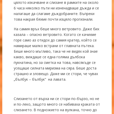
цялото изкачване и слизане в рамките на около
6 часа няколко пъти ни изненадваше дъжда и се
налагаше да слагаме дъждобраните. Въпреки
това накрая бяхме почти изцяло прогизнали.
На самия връх беше много ветровито. Даже бих
казала – опасно ветровито. Когато се качихме
горе само аз отидох до самия кратер, който се
намираше малко встрани от главната пътека.
Беше много мъгливо, така че не видях кой знае
какво, виждаше се една голяма дълбока
пукнатина, но за сметка на това, навсякъде се
усещаше силната миризма на сяра. Беше доста
страшно и зловещо. Даже ми се стори, че чувах
„бълбук – бълбук“ на лавата.
Слизането от върха ни се стори по-бързо, но не
и по-леко, защото много се набиваха краката от
слизането. В подножието на вулкана, точно до