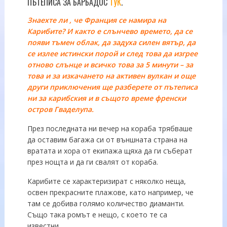
ПЪТЕПИСА ЗА БАРБАДОС
ТУК
.
Знаехте ли , че Франция се намира на
Карибите? И
както е слънчево времето, да се
появи тъмен облак, да задуха силен вятър, да
се излее истински порой и след това да изгрее
отново слънце и всичко това за 5 минути – за
това и за изкачането на активен вулкан и още
други приключения ще разберете от пътеписа
ни за карибския и в същото време френски
остров Гваделупа.
През последната ни вечер на кораба трябваше
да оставим багажа си от външната страна на
вратата и хора от екипажа щяха да ги съберат
през нощта и да ги свалят от кораба.
Карибите се характеризират с няколко неща,
освен прекрасните плажове, като например, че
там се добива голямо количество диаманти.
Също така ромът е нещо, с което те са
известни.