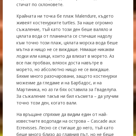
стичат по склоновете.
Крайната ни точка бе плаж Malendure, където
живеят костенурките turtles. За наше огромно
съжаление, тъй като този ден беше валяло и
цялата вода от планината се стичаше надолу
към точно този плаж, цялата морска вода беше
мътна и нищо не се виждаше. Нямаше никакви
лодки или каяци, които да влизат в морето. Аз
все пак пробвах, влязох доста навътре в
морето, но абсолютно нищо не се виждаше.
Бяхме много разочаровани, защото костенурки
можехме да гледаме и на Барбадос, и на
Мартиника, но аз ги бях оставила за Гваделупа.
За съжаление такъв ни бил късмета – да улучим
точно този ден, когато вали.
На връщане спряхме да видим един от най-
известните водопади на острова –
Cascade aux
Ecrevisses
. Лесно се стигаше до него, тъй като
беше много близо до главния път, но не беше