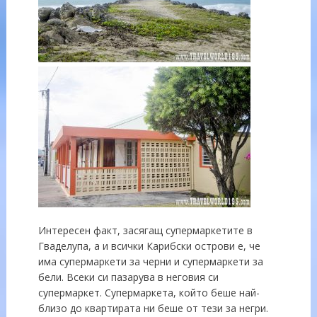
Интересен факт, засягащ супермаркетите в
Гваделупа, а и всички Карибски острови е, че
има супермаркети за черни и супермаркети за
бели. Всеки си пазарува в неговия си
супермаркет. Супермаркета, който беше най-
близо до квартирата ни беше от тези за негри.