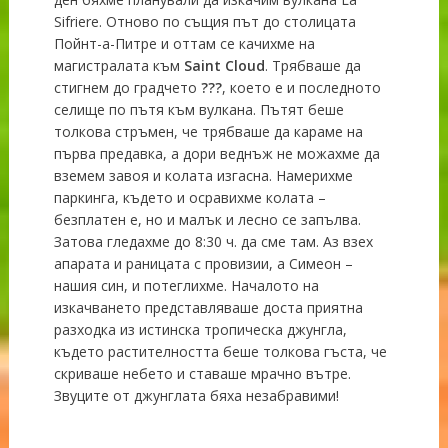
Sifriere. Отново по същия път до столицата
Пойнт-а-Питре и оттам се качихме на
магистралата към
Saint
Cloud
. Трябваше да
стигнем до градчето
???
, което е и последното
селище по пътя към вулкана. Пътят беше
толкова стръмен, че трябваше да караме на
първа предавка, а дори веднъж не можахме да
вземем завоя и колата изгасна. Намерихме
паркинга, където и осравихме колата –
безплатен е, но и малък и лесно се запълва.
Затова гледахме до 8:30 ч. да сме там. Аз взех
апарата и раницата с провизии, а Симеон –
нашия син, и потеглихме. Началото на
изкачването представляваше доста приятна
разходка из истинска тропическа джунгла,
където растителността беше толкова гъста, че
скриваше небето и ставаше мрачно вътре.
Звуците от джунглата бяха незабравими!