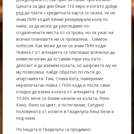
Цената за два дни беше 110 евро и когато дойде
ред да платя с кредитната карта се оказа, че не
знам ПИН кода!!! Бяхме резервирали кола по
наем, за да може да разгледаме по-
отдалечените места от острова, но за ужас на
всички плановете ни се проваляха… Симеон
побесня. Как може да не си знам ПИН кода!
Човекът от агенцията се опитваше всячески да
измисли начин да оставим пари кеш като
депозит и да вземем колата, но шефовете му не
му позволиха. Хайде обратно по пътя до
апартамента. Там, Слава Богу, намерихме
неразпечатан плика с ПИН кода и после сама
отидох да взема колата от агенцията. Към
10:30ч. вече се бяхме качили на колата, Рено
Клио, бяло на цвят, и потеглихме. Сигурно
половината от колите в Гваделупа бяха бели и
под наем.
Пътищата в Гваделупа са предимно