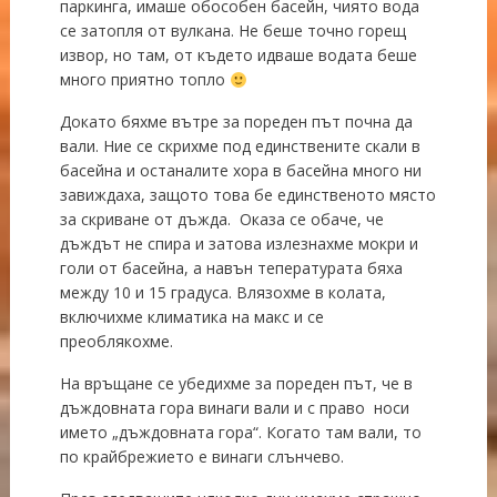
паркинга, имаше обособен басейн, чиято вода
се затопля от вулкана. Не беше точно горещ
извор, но там, от където идваше водата беше
много приятно топло
Докато бяхме вътре за пореден път почна да
вали. Ние се скрихме под единствените скали в
басейна и останалите хора в басейна много ни
завиждаха, защото това бе единственото място
за скриване от дъжда. Оказа се обаче, че
дъждът не спира и затова излезнахме мокри и
голи от басейна, а навън тепературата бяха
между 10 и 15 градуса. Влязохме в колата,
включихме климатика на макс и се
преоблякохме.
На връщане се убедихме за пореден път, че в
дъждовната гора винаги вали и с право носи
името „дъждовната гора“. Когато там вали, то
по крайбрежието е винаги слънчево.