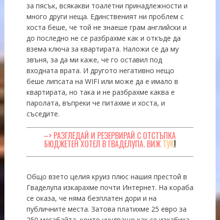
за пясък, всякакви тоалетни принадлежности и
много други неща. Единственият ни проблем с
хоста беше, че той не знаеше грам английски и
до последно не се разбрахме как и откъде да
взема ключа за квартирата. Наложи се да му
звъня, за да ми каже, че го оставил под
входната врата. И другото негативно нещо
беше липсата на WIFI или може да е имало в
квартирата, но така и не разбрахме каква е
паролата, въпреки че питахме и хоста, и
съседите.
–> РАЗГЛЕДАЙ И РЕЗЕРВИРАЙ С ОТСТЪПКА
БЮДЖЕТЕН ХОТЕЛ В ГВАДЕЛУПА. ВИЖ
ТУК
!
Общо взето целия круиз плюс нашия престой в
Гваделупа изкарахме почти Интернет. На кораба
се оказа, че няма безплатен дори и на
публичните места. Затова платихме 25 евро за
250 мегабайта, които учудващо как се изхабиха