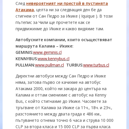
След
невероятният ни престой в пустинята
Атакама
, целта ни за следващия ден бе да
стигнем от Сан Педро за Икике ( Iquique ). В този
пътепис за Чили ще прочетете как се
придвижихме до Икике и какво видяхме там.
Автобусните компании, които осъществяват
маршрута Калама – Икике:
GEMINIS
:
www.geminis.cl
KENNYBUS
:
www.kennybus.cl
PULLMAN
:
www.pullman.cl
TURBUS
:
www.turbus.cl
Директни автобуси между Сан Педро и Икике
няма, затова първо се качихме на автобус
Атакама 2000, който ни закара до центъра на
Калама и оттам сменихме с автобус на Kenny
Bus, с който стигнахме до Икике. Часовете за
тръгване от Калама за Икике са 11ч., 18ч. и 23ч.,
разстоянието между двата града е 486 км.,
пътуването отнема точно 6 часа и струва 10 000
CLP за втора класа и 15 000 CLP за първа класа.