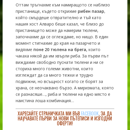
Оттам тръгнахме към намиращото се наблизо
пристанище, където открихме
рибен пазар
,
който смърдеше отвратително и тъй като
нашия хост Алваро беше казал, че близо до
пристанището може да намерим тюлени,
започнахме да се оглеждаме, но нищо. В един
момент стигнахме до края на пазарчето и
видяхме
поне 20 тюлена на брега,
които
чакаха някой да им хвърли риба. За първи път
виждахме свободно пуснати тюлени и ни се
сториха много големи животни, които
изглеждат да са много тежки и трудно
подвижни, но всъщност когато се борят за
храна, се неочаквано бързо. А миризмата, която
се разнасяше…, риба и тюлени на едно място е
наистина лоша комбинация…
ХАРЕСАЙТЕ СТРАНИЧКАТА МИ ВЪВ
FACEBOOK
, ЗА ДА
НАУЧАВАТЕ ПЪРВИ ЗА НОВИ ПЪТЕПИСИ И ИЗГОДНИ
ОФЕРТИ!