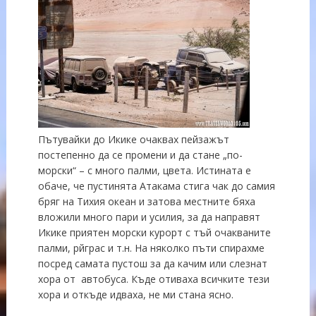
Пътувайки до Икике очаквах пейзажът
постепенно да се промени и да стане „по-
морски“ – с много палми, цвета. Истината е
обаче, че пустинята Атакама стига чак до самия
бряг на Тихия океан и затова местните бяха
вложили много пари и усилия, за да направят
Икике приятен морски курорт с тъй очакваните
палми, рйграс и т.н. На няколко пъти спирахме
посред самата пустош за да качим или слезнат
хора от автобуса. Къде отиваха всичките тези
хора и откъде идваха, не ми стана ясно.