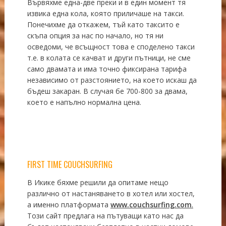
Вървяхме една-две преки и в един момент тя
извика една кола, която приличаше на такси.
Понечихме да откажем, тъй като таксито е
скъпа опция за нас по начало, но тя ни
осведоми, че всъщност това е споделено такси
т.е. в колата се качват и други пътници, не сме
само двамата и има точно фиксирана тарифа
независимо от разстоянието, на което искаш да
бъдеш закаран. В случая бе 700-800 за двама,
което е напълно нормална цена.
FIRST TIME COUCHSURFING
В Икике бяхме решили да опитаме нещо
различно от настаняването в хотел или хостел,
а именно платформата
www.couchsurfing.com
.
Този сайт предлага на пътуващи като нас да