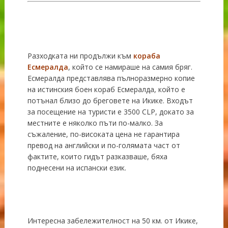
Разходката ни продължи към
кораба
Есмералда
, който се намираше на самия бряг.
Есмералда представлява пълноразмерно копие
на истинския боен кораб Есмералда, който е
потънал близо до бреговете на Икике. Входът
за посещение на туристи е 3500 CLP, докато за
местните е няколко пъти по-малко. За
съжаление, по-високата цена не гарантира
превод на английски и по-голямата част от
фактите, които гидът разказваше, бяха
поднесени на испански език.
Интересна забележителност на 50 км. от Икике,