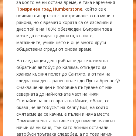
за която не ни остана време, е така наречения
Призрачен град Humberstone
, който се е
появил във връзка с построяването на мини в
района, но с времето хората са се изселили и
днес той е на 100% обезлюден. Въпреки това
може да се видят църквата, къщите,
магазините, училището и още много други
обществени сгради от онова време.
На следващия ден трябваше да се качим на
обратния автобус до Калама, откъдето да
хванем късния полет до Сантяго, а оттам на
следващия ден – ранен полет до Пунта Аренас 🙂
Очакваше ни ден и половина пътуване от най-
северната до най-южната част на Чили.
Отивайки на автогарата на Икике, обаче, се
оказа ,че автобусът на Kenny Bus, на който
смятахме да се качим, е пълен и няма места.
Помолих жената на гишето да намери някакъв
начин да ни качи, тъй като всички останали
автобуси тръгваха следобед, а по този начин