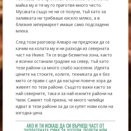
майка му и тя му го приготвя много често.
Мусаката също не ни се получи, тъй като за
заливката ни трябваше кисело мляко, а в
близкия хипермаркет имаше само подсладени
млека.
След този разговор Алваро ни предложи да се
качим на колата му и ни разходи из северната
част на Икике. Тя се води безмитна зона, както
и всички останали градове на север, тъй като
тези райони са много слабо населени. Идеята
цените на стоките, колите, техниката да е без
мито се прави с цел да насърчи повече хора да
живеят по тези райони. Същото важи както за
най-северните, така и за най-южните райони на
Чили. Самият той призна, че много чилийци
идват в тези райони за да си купят нови коли на
изгодна цена.
АКО И ТИ ИСКАШ ДА СИ ВЪРНЕШ ЧАСТ ОТ
ЗАПЛАТЕНАТА СУМА ЗА ХОТЕЛИ, ПОЛЕТИ ИЛИ