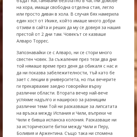
бъдат настанявани безплатно в частни домове
на хора, имащи свободна отделна стая, легло
или просто диван в хола. В случая бях намерила
един хост от Икике, който имаше много добри
отзиви в сайта и реших да му се доверя за нашия
престой от 2 дни там. Човекът се казваше
Алваро Торрес.
Запознавайки се с Алваро, ни се стори много
свестен човек. За съжаление през тези два дни
той нямаше време през деня да обикаля с нас и
да ни показва забележителности, тъй като бе
зает с лекции в университета, но пък вечерите
ги прекарвахме заедно говорейки върху
различни области. Втората вечер най-вече
успяхме надълго и нашироко за разнищим
различни теми Той ни разказваше за липсатата
на връзка между Испания и Чили, въпреки че
Чили е бивша испанска колония. Разказваше ни
за историческите битки между Чили и Перу,
Боливия и Аржентина. Също така ни спомена