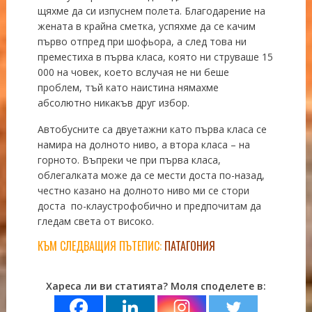
щяхме да си изпуснем полета. Благодарение на
жената в крайна сметка, успяхме да се качим
първо отпред при шофьора, а след това ни
преместиха в първа класа, която ни струваше 15
000 на човек, което вслучая не ни беше
проблем, тъй като наистина нямахме
абсолютно никакъв друг избор.
Автобусните са двуетажни като първа класа се
намира на долното ниво, а втора класа – на
горното. Въпреки че при първа класа,
облегалката може да се мести доста по-назад,
честно казано на долното ниво ми се стори
доста по-клаустрофобично и предпочитам да
гледам света от високо.
КЪМ СЛЕДВАЩИЯ ПЪТЕПИС:
ПАТАГОНИЯ
Хареса ли ви статията? Моля споделете в: