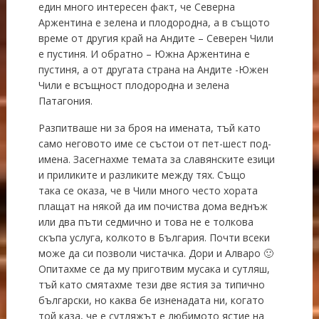
един много интересен факт, че Северна
Аржентина е зелена и плодородна, а в същото
време от другия край на Андите – Северен Чили
е пустиня. И обратно – Южна Аржентина е
пустиня, а от другата страна на Андите -Южен
Чили е всъщност плодородна и зелена
Патагония.
Разпитваше ни за броя на имената, тъй като
само неговото име се състои от пет-шест под-
имена. Засегнахме темата за славянските езици
и приликите и разликите между тях. Също
така се оказа, че в Чили много често хората
плащат на някой да им почиства дома веднъж
или два пъти седмично и това не е толкова
скъпа услуга, колкото в България. Почти всеки
може да си позволи чистачка. Дори и Алваро 🙂
Опитахме се да му приготвим мусака и сутляш,
тъй като смятахме тези две ястия за типично
български, но каква бе изненадата ни, когато
той каза, че е сутляжът е любимото ястие на