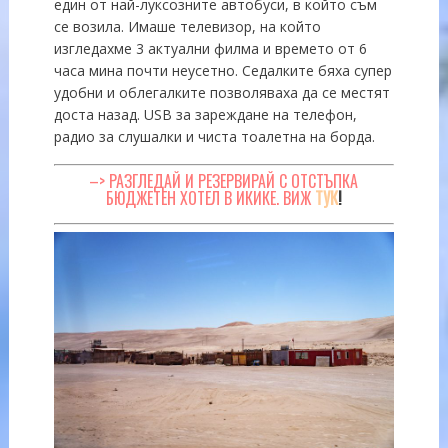
един от най-луксозните автобуси, в който съм
се возила. Имаше телевизор, на който
изгледахме 3 актуални филма и времето от 6
часа мина почти неусетно. Седалките бяха супер
удобни и облегалките позволяваха да се местят
доста назад. USB за зареждане на телефон,
радио за слушалки и чиста тоалетна на борда.
–> РАЗГЛЕДАЙ И РЕЗЕРВИРАЙ С ОТСТЪПКА
БЮДЖЕТЕН ХОТЕЛ В ИКИКЕ. ВИЖ
ТУК
!