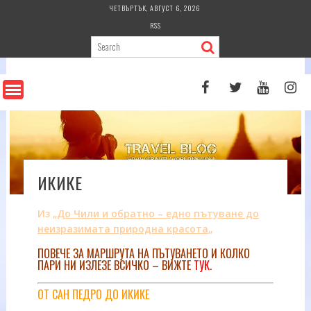
Skip
ЧЕТВЪРТЪК, АВГУСТ 6, 2026
to
RSS
content
ИКИКЕ
Из „
До Чили и обратно – едно пътуване до
неизразимата природна красота
„
ПОВЕЧЕ ЗА МАРШРУТА НА ПЪТУВАНЕТО И КОЛКО
ПАРИ НИ ИЗЛЕЗЕ ВСИЧКО – ВИЖТЕ
ТУК
.
ОТ САН ПЕДРО ДО ИКИКЕ