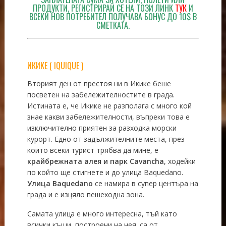
ПРОДУКТИ, РЕГИСТРИРАЙ СЕ НА ТОЗИ ЛИНК
ТУК
И
ВСЕКИ НОВ ПОТРЕБИТЕЛ ПОЛУЧАВА БОНУС ДО 10$ В
СМЕТКАТА.
ИКИКЕ ( IQUIQUE )
Вторият ден от престоя ни в Икике беше
посветен на забележителностите в града.
Истината е, че Икике не разполага с много кой
знае какви забележителности, въпреки това е
изключително приятен за разходка морски
курорт. Едно от задължителните места, през
които всеки турист трябва да мине, е
крайбрежната алея и парк Cavancha
, ходейки
по който ще стигнете и до улица Baquedano.
Улица Baquedano
се намира в супер центъра на
града и е изцяло пешеходна зона.
Самата улица е много интересна, тъй като
всички къщи, построени на нея. са от