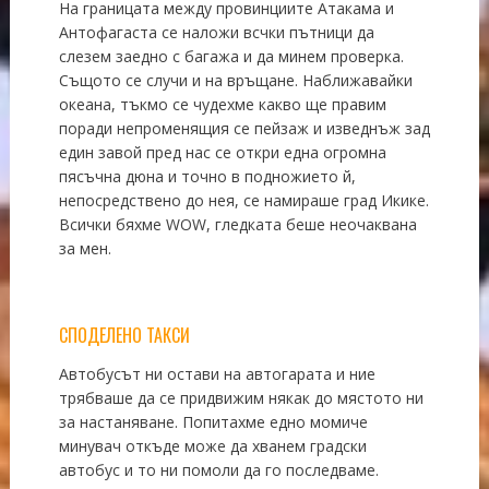
На границата между провинциите Атакама и
Антофагаста се наложи всчки пътници да
слезем заедно с багажа и да минем проверка.
Същото се случи и на връщане. Наближавайки
океана, тъкмо се чудехме какво ще правим
поради непроменящия се пейзаж и изведнъж зад
един завой пред нас се откри една огромна
пясъчна дюна и точно в подножието й,
непосредствено до нея, се намираше град Икике.
Всички бяхме WOW, гледката беше неочаквана
за мен.
СПОДЕЛЕНО ТАКСИ
Автобусът ни остави на автогарата и ние
трябваше да се придвижим някак до мястото ни
за настаняване. Попитахме едно момиче
минувач откъде може да хванем градски
автобус и то ни помоли да го последваме.