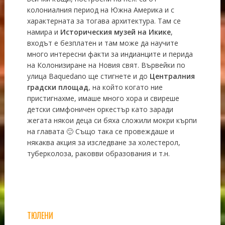
колониалния период на Южна Америка и с
характерната за тогава архитектура. Там се
намира и
Историческия музей на Икике
,
входът е безплатен и там може да научите
много интересни факти за индианците и перида
на Колонизиране на Новия свят. Вървейки по
улица Baquedano ще стигнете и до
Централния
градски площад
, на който когато ние
пристигнахме, имаше много хора и свиреше
детски симфоничен оркестър като заради
жегата някои деца си бяха сложили мокри кърпи
на главата 🙂 Също така се провеждаше и
някаква акция за изследване за холестерол,
туберколоза, раковви образования и т.н.
ТЮЛЕНИ