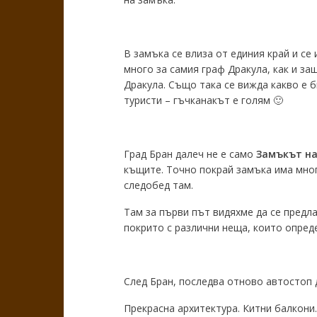
В замъка се влиза от единия край и с
много за самия граф Дракула, как и за
Дракула. Също така се вижда какво е 
туристи – гъчканакът е голям 🙂
Град Бран далеч не е само
Замъкът на
къщите. Точно покрай замъка има мног
следобед там.
Там за първи път видяхме да се предла
покрито с различни неща, които определ
След Бран, последва отново автостоп д
Прекрасна архитектура. Китни балкони.