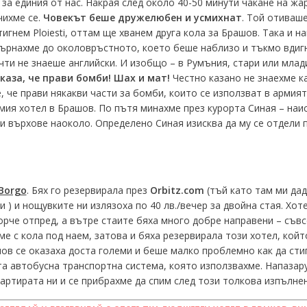
за единия от нас. Накрая след около 40-50 минути чакане на жа
чихме се.
Човекът беше дружелюбен и усмихнат
. Той отиваше
тигнем Ploiesti, оттам ще хванем друга кола за Брашов. Така и 
е върнахме до околовръстното, което беше наблизо и тъкмо вдигн
ти не знаеше английски. И изобщо – в Румъния, стари или млад
 каза
,
че прави бомби!
Шах и мат
!
Честно казано не знаехме ка
 че прави някакви части за бомби, които се използват в армият
амия хотел в Брашов. По пътя минахме през курорта Синая – наи
и върхове наоколо. Определено Синая изисква да му се отдели п
Borgo
. Бях го резервирала през
Orbitz.com
(тъй като там ми дад
и ) и нощувките ни излязоха по 40 лв./вечер за двойна стая. Х
рче отпред, а вътре стаите бяха много добре направени – съв
ме с кола под наем, затова и бяха резервирала този хотел, кой
ов се оказаха доста големи и беше малко проблемно как да стиг
та автобусна транспортна система, която използвахме. Напазару
артирата ни и се прибрахме да спим след този толкова изпълнен