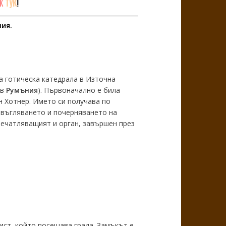
Ж
ТУК
!
ия.
а готическа катедрала в Източна
 в
Румъния
). Първоначално е била
н Хотнер. Името си получава по
 овъгляването и почерняването на
печатляващият и орган, завършен през
ист, който посещава града. Замъкът е