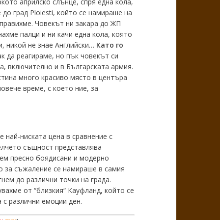
ркото априлско слънце, спря една кола,
 до град Ploiesti, който се намираше на
направихме. Човекът ни закара до ЖП
ахме палци и ни качи една кола, която
и, никой не знае Английски…
Като го
к да реагираме, но пък човекът си
а, включително и в Българската армия.
стина много красиво място в центъра
овече време, с което ние, за
е най-ниската цена в сравнение с
отелчето същност представлява
сем пресно боядисани и модерно
то за съжаление се намираше в самия
нем до различни точки на града.
вахме от “близкия“ Кауфланд, който се
 с различни емоции ден.