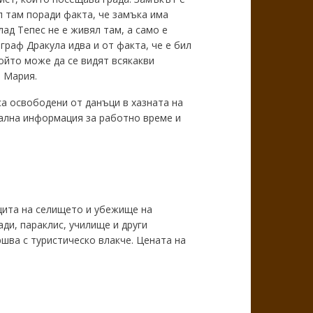
л там поради факта, че замъка има
ад Тепес не е живял там, а само е
граф Дракула идва и от факта, че е бил
ойто може да се видят всякакви
а Мария.
са освободени от данъци в хазната на
уална информация за работно време и
ащита на селището и убежище на
ди, параклис, училище и други
шва с туристическо влакче. Цената на