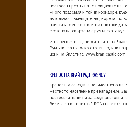
построен през 1212г. от рицарите на т
много подземия и тайни коридори, къд
използвал тъмниците на двореца, по вр
наистина жесток с всички опитали да з
експонати, свързани с румънската кул
Интересн факт е, че жителите на Брашо
Румъния за няколко стотин години нап
цени на билетите:
www.bran-castle.com
КРЕПОСТТА КРАЙ ГРАД RASNOV
Крепостта се издига величествено на 2
местното население при нападение. За
постройки типични за средновековните
билета за влакчето (5 RON) не е включ