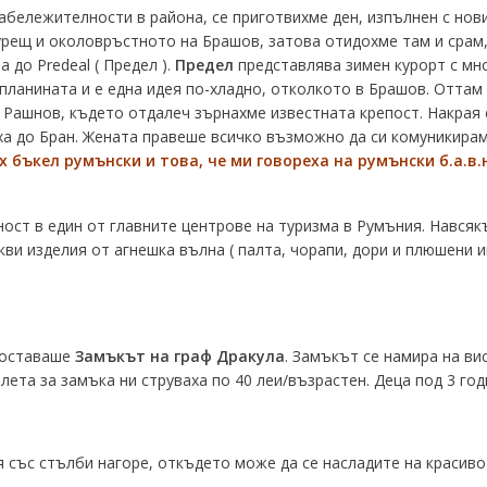
забележителности в района, се приготвихме ден, изпълнен с нов
урещ и околовръстното на Брашов, затова отидохме там и срам,
 до Predeal ( Предел ).
Предел
представлява зимен курорт с мно
планината и е една идея по-хладно, отколкото в Брашов. Оттам 
 Рашнов, където отдалеч зърнахме известната крепост. Накрая 
ха до Бран. Жената правеше всичко възможно да си комуникирам
х бъкел румънски и това, че ми говореха на румънски б.а.в.н
ност в един от главните центрове на туризма в Румъния. Нався
ви изделия от агнешка вълна ( палта, чорапи, дори и плюшени иг
 оставаше
З
амъкът на граф Дракула
. Замъкът се намира на вис
лета за замъка ни струваха по 40 леи/възрастен. Деца под 3 год
я със стълби нагоре, откъдето може да се насладите на красив