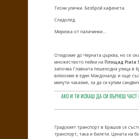
Тесни улички. Безброй кафенета.
Сладолед.
Миризка от палачинки…
Отидохме до Черната църква, но се ока
множеството пейки на
П
лощад
Piata 
започва Главната пешеходна улица в Б
влязохме в един Макдоналдс и още със
минути чакахме, за да си купим сандвич
АКО И ТИ ИСКАШ ДА СИ ВЪРНЕШ ЧАСТ 
Градският транспорт в Брашов се съст
транспорт, така и билети. Цената на б