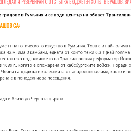
АЗГЛЕДАЙ И РЕЗЕРВИРАЙ С ОТСТЪПКА БЮДЖЕТЕН ХОТЕЛ В БРАШОВ. ВИ
 градове в Румъния и се води център на област Трансилван
РАШОВ
СА:
умент на готическото изкуство в Румъния. Това е и най-голямат
ока 42 м, има 3 камбани, едната от които тежи 6,3 т (най-голяма
отестантска под влиянието на Трансилванския реформатор Йоха
 1689 г., когато е опожарена от хабсбургските войски. Поради
а
Черната църква
е колекцията от анадолски килими, както и в
орена е в понеделник за посещения.
рада и близо до Черната църква
град Бран. Това е и задължителна забележителност за всеки тур