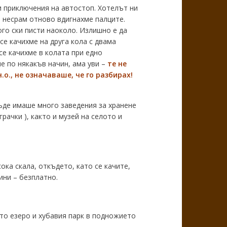
и приключения на автостоп. Хотелът ни
 несрам отново вдигнахме палците.
го ски писти наоколо. Излишно е да
се качихме на друга кола с двама
се качихме в колата при едно
е по някакъв начин, ама уви –
те не
.о., не означаваше, че го разбирах!
къде имаше много заведения за хранене
рачки ), както и музей на селото и
ока скала, откъдето, като се качите,
ини – безплатно.
ото езеро и хубавия парк в подножието