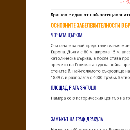
–> Р
Брашов е един от най-посещаваните
ОСНОВНИТЕ
ЗАБЕЛЕЖИТЕЛНОСТИ В Б
ЧЕРНАТА ЦЪРКВА
Считана e за най-представителния мон
Европа. Дълга е 80 м, широка 15 м, вис
католическа църква, а после става пр
времето на Голямата турска война през
стените й. Най-голямото съкровище н
1839 г. и разполага с 4000 тръби. Затв
ПЛОЩАД PIATA SFATULUI
Намира се в историческия център на г
ЗАМЪКЪТ НА ГРАФ ДРАКУЛА
Намира на 40 минути път от Брашов в 