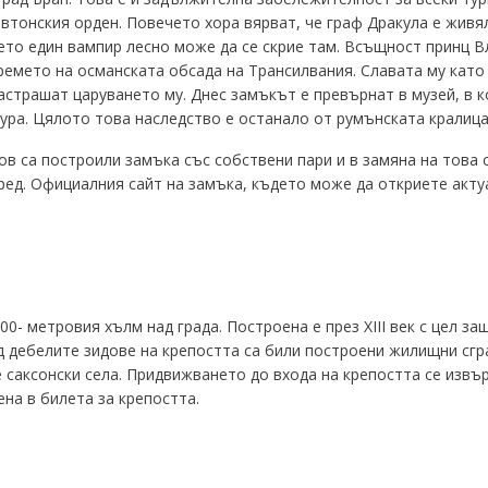
евтонския орден. Повечето хора вярват, че граф Дракула е живя
ето един вампир лесно може да се скрие там. Всъщност принц Вл
емето на османската обсада на Трансилвания. Славата му като 
астрашат царуването му. Днес замъкът е превърнат в музей, в к
тура. Цялото това наследство е останало от румънската кралиц
в са построили замъка със собствени пари и в замяна на това 
ред. Официалния сайт на замъка, където може да откриете акт
00- метровия хълм над града. Построена е през XIII век с цел з
д дебелите зидове на крепостта са били построени жилищни сгра
 саксонски села. Придвижването до входа на крепостта се извър
ена в билета за крепостта.