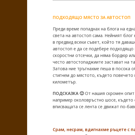
ПОДХОДЯЩО МЯСТО ЗА АВТОСТОП
Преди време попаднах на блога на едн
света на автостоп сама. Нейният блог 
в предвид всеки съвет, който тя даваш
автостоп е да се подебере подходящо м
скоростни отсечки, да няма бордюр ил
често автостопаджиите застават на та
Затова ние тръгнахме пеша в посока об
стигнем до мястото, където повечето 
километър.
ПОДСКАЗКА 🙂
От нашия скромен опит в
например околовръстно шосе, където о
вписващата се лента се движат по-бавн
С
рам
,
несрам
,
вдигнахме ръцете с п