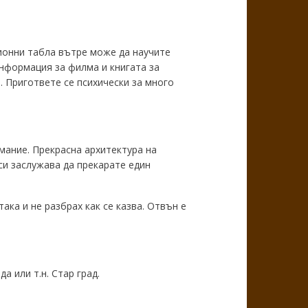
ционни табла вътре може да научите
информация за филма и книгата за
 Пригответе се психически за много
мание. Прекрасна архитектура на
си заслужава да прекарате един
ака и не разбрах как се казва. Отвън е
 или т.н. Стар град.