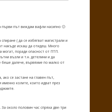
а първи път виждам вафли насипно 🙂
 спиране ( да се избягват магистрали и
ат накъде искаш да отидеш. Много
а могат, поради опасност от ПТП.
ътни възли и т.н. детелини и да
е беше далече, вървяхме по малко от
, ако се застане на главен път,
 именно колите, които идват през
аджиите.
. За около половин час спряха две-три