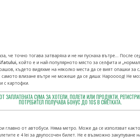
за, че точно тогава затваряха и не ни пуснаха вътре… После се
Sfatului
,
който е и най-популярното място за селфита и „нормал
рашов, където видяхме на няколко места да се вият опашки за с
 самото влизане вътре не можеше да се диша: Нароооод! Не мож
и с картофки.
ОТ ЗАПЛАТЕНАТА СУМА ЗА ХОТЕЛИ, ПОЛЕТИ ИЛИ ПРОДУКТИ, РЕГИСТРИ
ПОТРЕБИТЕЛ ПОЛУЧАВА БОНУС ДО 10$ В СМЕТКАТА.
ои главно от автобуси. Няма метро. Може да се използват както
илетите е 4 lei за двупосочен билет. Не е възможно закупуване 