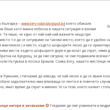
а българка –
www.tery-robin.blogspot.bg
която обикаля
З
ни беше като манна небесна в нашата ситуация и взехме
е. Тя пише, че едно от най-най-най-важните неща при
ясто т.е да се ситуираме на такова място, което да е удобно за
и мантинела ) и място, където шофьорите лесно да се ориентир
кива места, където шофьорите дори и да искат да спрат, няма д
ратна на Букурещ, за да сме сигурни, че сме подминали всички п
коли пътуваха в посока Брашов. Слава Богу, нашето местенце н
 Румъния, стигнахме до извода, че най-лесно е да се хване кола
баче задължително има вписваща се лента и в повечето случаи
о, имат време да спрат и именно те са тези, които качват стоп
алци нагоре и зачакахме
🙂
Гледахме да сме усмихнати и ведри