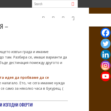
Я –
тището извън града и имахме
до там. Разбира се, имаше варианти да
а бъде дестинация помежду другото и
та идея да пробваме
да се
 налагало. Ето, че сега имахме нужда
се само за няколко часа в Букурещ. (
 И ИЗГОДНИ ОФЕРТИ!