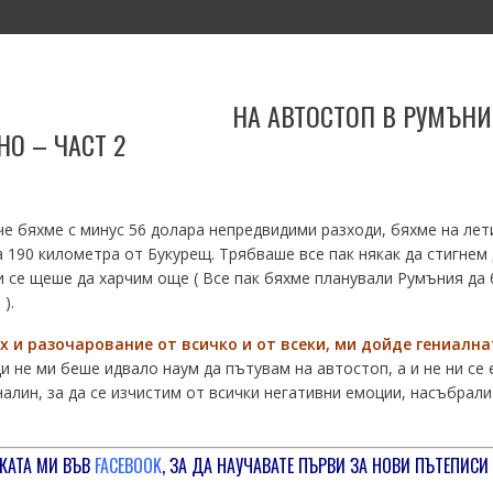
И
КОНТАКТИ
ПАРТНЬОРИ
НА АВТОСТОП В РУМЪНИ
О – ЧАСТ 2
че бяхме с минус 56 долара непредвидими разходи, бяхме на ле
 190 километра от Букурещ. Трябваше все пак някак да стигнем 
ни се щеше да харчим още ( Все пак бяхме планували Румъния д
).
 и разочарование от всичко и от всеки
,
ми дойде гениална
 не ми беше идвало наум да пътувам на автостоп, а и не ни се е
алин, за да се изчистим от всички негативни емоции, насъбрали 
КАТА МИ ВЪВ
FACEBOOK
, ЗА ДА НАУЧАВАТЕ ПЪРВИ ЗА НОВИ ПЪТЕПИСИ