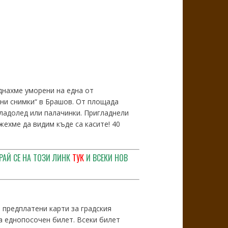
днахме уморени на една от
ни снимки“ в Брашов. От площада
ладолед или палачинки. Пригладнели
ехме да видим къде са касите! 40
РАЙ СЕ НА ТОЗИ ЛИНК
ТУК
И ВСЕКИ НОВ
 предплатени карти за градския
на еднопосочен билет. Всеки билет