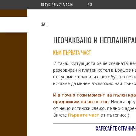
Skip
ПЕТЪК, АВГУСТ 7, 2026
RSS
to
content
ЗА МЕН
ЗА БЛОГА
ДЕСТИНАЦИИ
СЪВЕТ
НЕОЧАКВАНО И НЕПЛАНИРАН
КЪМ ПЪРВАТА ЧАСТ
И така… ситуацията беше следната: ве
резервиран и платен хотел в Брашов на
пътуваме с влак или с автобус, но не 
искахме да минем възможно най-тънко 
И в точно
този момент на пълен крах
придвижим
на автостоп
.
Никога преди
от нещо истински свежо, пълно с адрен
Вижте
Първата част
от пътеписа )
ХАРЕСАЙТЕ СТРАНИЧ