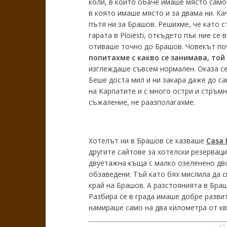
коли, в които обаче имаше място само 
в която имаше място и за двама ни. Ка
пътя ни за Брашов. Решихме, че като с
гарата в Ploiesti, откъдето пък ние с
отиваше точно до Брашов. Човекът поч
попитахме с какво се занимава, той
изглеждаше съвсем нормален. Оказа се,
Беше доста мил и ни закара даже до с
на Карпатите и с много остри и стръмн
съжаление, не раазполагахме.
Хотелът ни в Брашов се казваше
Casa 
другите сайтове за хотелски резерваци
двуетажна къща с малко озеленено дво
обзаведени. Тъй като бях мислила да с
край на Брашов. А разстоянията в Браш
Разбира се в града имаше добре разви
намираше само на два километра от кв