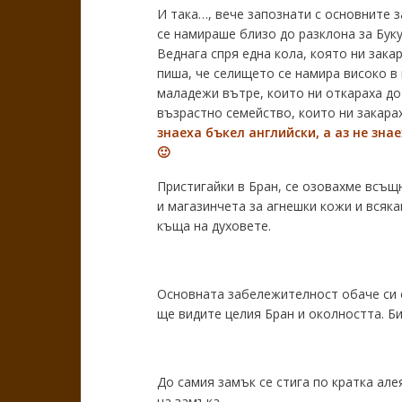
И така…, вече запознати с основните 
се намираше близо до разклона за Бук
Веднага спря една кола, която ни закара
пиша, че селището се намира високо в 
маладежи вътре, които ни откараха до
възрастно семейство, които ни закара
знаеха бъкел английски, а аз не знае
🙂
Пристигайки в Бран, се озовахме всъщ
и магазинчета за агнешки кожи и всякак
къща на духовете.
Основната забележителност обаче си
ще видите целия Бран и околността. Би
До самия замък се стига по кратка але
на замъка.