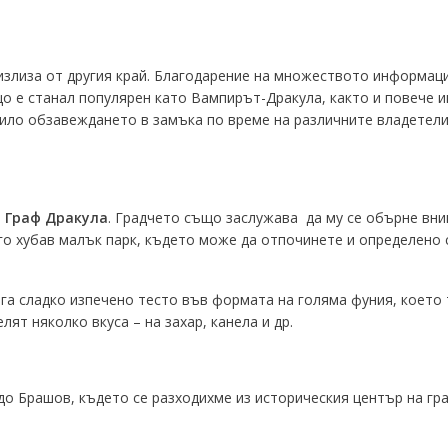
е излиза от другия край. Благодарение на множеството информа
що е станал популярен като Вампирът-Дракула, както и повече 
било обзавеждането в замъка по време на различните владетели.
 Граф Дракула
. Градчето също заслужава да му се обърне вни
о хубав малък парк, където може да отпочинете и определено 
га сладко изпечено тесто във формата на голяма фуния, което т
ят няколко вкуса – на захар, канела и др.
о Брашов, където се разходихме из историческия център на града