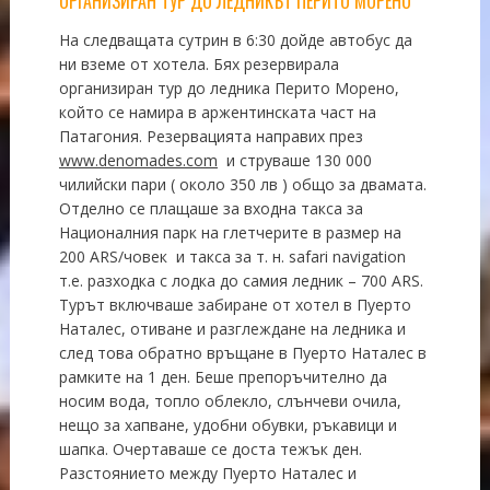
ОРГАНИЗИРАН ТУР ДО ЛЕДНИКЪТ ПЕРИТО МОРЕНО
На следващата сутрин в 6:30 дойде автобус да
ни вземе от хотела. Бях резервирала
организиран тур до ледника Перито Морено,
който се намира в аржентинската част на
Патагония. Резервацията направих през
www.denomades.com
и струваше 130 000
чилийски пари ( около 350 лв ) общо за двамата.
Отделно се плащаше за входна такса за
Националния парк на глетчерите в размер на
200 ARS/човек и такса за т. н. safari navigation
т.е. разходка с лодка до самия ледник – 700 ARS.
Турът включваше забиране от хотел в Пуерто
Наталес, отиване и разглеждане на ледника и
след това обратно връщане в Пуерто Наталес в
рамките на 1 ден. Беше препоръчително да
носим вода, топло облекло, слънчеви очила,
нещо за хапване, удобни обувки, ръкавици и
шапка. Очертаваше се доста тежък ден.
Разстоянието между Пуерто Наталес и