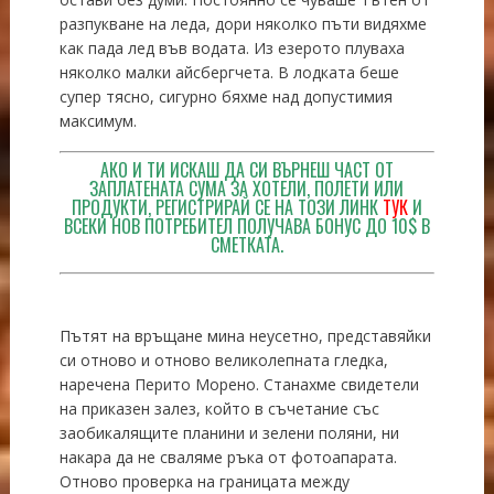
разпукване на леда, дори няколко пъти видяхме
как пада лед във водата. Из езерото плуваха
няколко малки айсбергчета. В лодката беше
супер тясно, сигурно бяхме над допустимия
максимум.
АКО И ТИ ИСКАШ ДА СИ ВЪРНЕШ ЧАСТ ОТ
ЗАПЛАТЕНАТА СУМА ЗА ХОТЕЛИ, ПОЛЕТИ ИЛИ
ПРОДУКТИ, РЕГИСТРИРАЙ СЕ НА ТОЗИ ЛИНК
ТУК
И
ВСЕКИ НОВ ПОТРЕБИТЕЛ ПОЛУЧАВА БОНУС ДО 10$ В
СМЕТКАТА.
Пътят на връщане мина неусетно, представяйки
си отново и отново великолепната гледка,
наречена Перито Морено. Станахме свидетели
на приказен залез, който в съчетание със
заобикалящите планини и зелени поляни, ни
накара да не сваляме ръка от фотоапарата.
Отново проверка на границата между