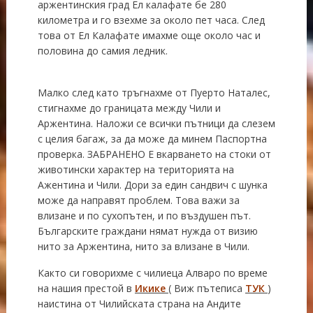
аржентинския град Ел калафате бе 280
километра и го взехме за около пет часа. След
това от Ел Калафате имахме още около час и
половина до самия ледник.
Малко след като тръгнахме от Пуерто Наталес,
стигнахме до границата между Чили и
Аржентина. Наложи се всички пътници да слезем
с целия багаж, за да може да минем Паспортна
проверка. ЗАБРАНЕНО Е вкарването на стоки от
животински характер на територията на
Ажентина и Чили. Дори за един сандвич с шунка
може да направят проблем. Това важи за
влизане и по сухопътен, и по въздушен път.
Българските граждани нямат нужда от визию
нито за Аржентина, нито за влизане в Чили.
Както си говорихме с чилиеца Алваро по време
на нашия престой в
Икике
( Виж пътеписа
ТУК
)
наистина от Чилийската страна на Андите