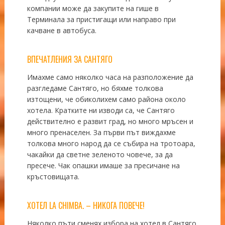
компании може да закупите на гише в
Терминала за пристигащи или направо при
качване в автобуса.
ВПЕЧАТЛЕНИЯ ЗА САНТЯГО
Имахме само няколко часа на разположение да
разгледаме Сантяго, но бяхме толкова
изтощени, че обиколихем само района около
хотела. Кратките ни изводи са, че Сантяго
действително е развит град, но много мръсен и
много пренаселен. За първи път виждахме
толкова много народ да се събира на тротоара,
чакайки да светне зеленото човече, за да
пресече. Чак опашки имаше за пресичане на
кръстовищата.
ХОТЕЛ
LA CHIMBA.
– НИКОГА ПОВЕЧЕ!
Няколко пъти сменях избора на хотел в Сантяго