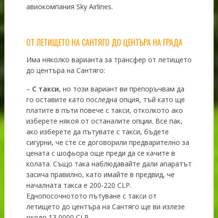
авиокомпания Sky Airlines.
ОТ ЛЕТИЩЕТО НА САНТЯГО ДО ЦЕНТЪРА НА ГРАДА
Има няколко варианта за трансфер от летището
до центъра на Сантяго:
–
С такси
, но този вариант ви препоръчвам да
го оставите като последна опция, тъй като ще
платите в пъти повече с такси, отколкото ако
изберете някоя от останалите опции. Все пак,
ако изберете да пътувате с такси, бъдете
сигурни, че сте се договорили предварително за
цената с шофьора още преди да се качите в
колата. Също така наблюдавайте дали апаратът
засича правилно, като имайте в предвид, че
началната такса е 200-220 CLP.
Еднопосочнотото пътуване с такси от
летището до центъра на Сантяго ще ви излезе
около 13 0000 CLP.