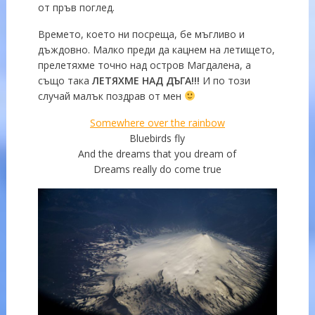
от пръв поглед.
Времето, което ни посреща, бе мъгливо и
дъждовно. Малко преди да кацнем на летището,
прелетяхме точно над остров Магдалена, а
също така
ЛЕТЯХМЕ НАД ДЪГА!!!
И по този
случай малък поздрав от мен
Somewhere over the rainbow
Bluebirds fly
And the dreams that you dream of
Dreams really do come true