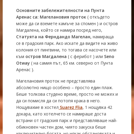
Основните забележителности на Пунта
Аренас са: Магелановия проток
( откъдето
може да си вземете камъче за спомен ) и остров
Магдалена, който се намира посред него,
Статуята на Ферндандо Магелан,
намираща
се в градския парк. Ако искате да видите на живо
колония от пингвини, то тогава се насочете или
към
остров Магдалена
( с ферибот ) или
Seno
Otway
( на самия път, 65 км. северно от Пунта
Аренас ).
Магелановия проток не представлява
абсолютно нищо особено – просто един плаж.
Беше толкова студено време, просто не можех и
да си помисля да си потопя крака в него.
Нощувахме в хостел
Suarez Flia
, 1 нощувка 42
докара, като хотелчето се намираше доста
встрани от градския парк и представляваше най-
обикновен частен дом, чиято закуска беше
изключително богата, но някак обстановката и