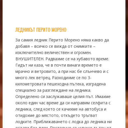
ЛЕДНИКЪТ ПЕРИТО МОРЕНО
За самия ледник Перито Морено няма какво да
добавя – всичко се вижда от снимките –
изключително величествен и огромен.
ВНУШИТЕЛЕН. Радвахме се на хубавото време.
Гидът ни каза, че в почти винаги времето е
мрачно и ветровито, а при нас бе слънчево и с
много лек ветрец. Разходихме се по 3-
километровата пешеходна пътека, изградена
специално за разглеждане на ледника.
Определено си заслужаваше целия път. Имахме
около един час време да си направим селфита с
ледника, след което се качихме на автобуса и
отидохме до мястото, откъдето тръгват
лодките. Приближаването с лодка до ледника ни
остави без думи. Постоянно се чуваше тътен от