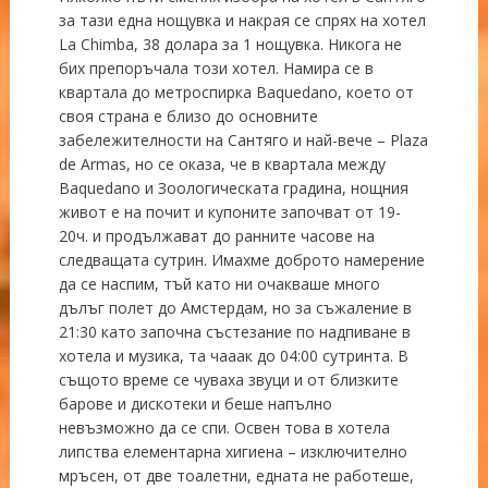
за тази една нощувка и накрая се спрях на хотел
La Chimba, 38 долара за 1 нощувка. Никога не
бих препоръчала този хотел. Намира се в
квартала до метроспирка Baquedano, което от
своя страна е близо до основните
забележителности на Сантяго и най-вече – Plaza
de Armas, но се оказа, че в кварталa между
Baquedano и Зоологическата градина, нощния
живот е на почит и купоните започват от 19-
20ч. и продължават до ранните часове на
следващата сутрин. Имахме доброто намерение
да се наспим, тъй като ни очакваше много
дълъг полет до Амстердам, но за съжаление в
21:30 като започна състезание по надпиване в
хотела и музика, та чааак до 04:00 сутринта. В
същото време се чуваха звуци и от близките
барове и дискотеки и беше напълно
невъзможно да се спи. Освен това в хотела
липства елементарна хигиена – изключително
мръсен, от две тоалетни, едната не работеше,