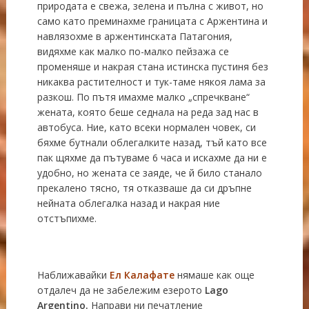
природата е свежа, зелена и пълна с живот, но
само като преминахме границата с Аржентина и
навлязохме в аржентинската Патагония,
видяхме как малко по-малко пейзажа се
променяше и накрая стана истинска пустиня без
никаква растителност и тук-таме някоя лама за
разкош. По пътя имахме малко „спречкване“
жената, която беше седнала на реда зад нас в
автобуса. Ние, като всеки нормален човек, си
бяхме бутнали облегалките назад, тъй като все
пак щяхме да пътуваме 6 часа и искахме да ни е
удобно, но жената се заяде, че й било станало
прекалено тясно, тя отказваше да си дръпне
нейната облегалка назад и накрая ние
отстъпихме.
Наближавайки
Ел Калафате
нямаше как още
отдалеч да не забележим езерото
Lago
Argentino.
Направи ни печатление