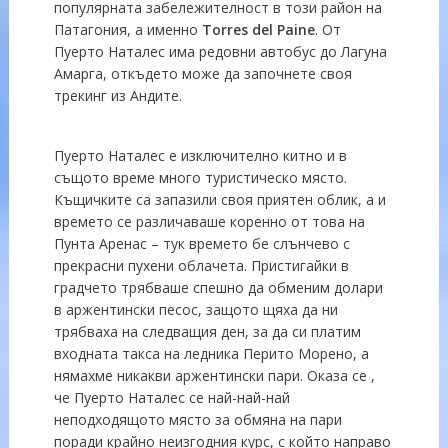
популярната забележителност в този район на
Патагония, а именно
Torres del Paine
. От
Пуерто Наталес има редовни автобус до Лагуна
Амарга, откъдето може да започнете своя
трекинг из Андите.
Пуерто Наталес е изключително китно и в
същото време много туристическо място.
Къщичките са запазили своя приятен облик, а и
времето се различаваше коренно от това на
Пунта Аренас – тук времето бе слънчево с
прекрасни пухени облачета. Пристигайки в
градчето трябваше спешно да обменим долари
в аржентински песос, защото щяха да ни
трябваха на следващия ден, за да си платим
входната такса на ледника Перито Морено, а
нямахме никакви аржентински пари. Оказа се ,
че Пуерто Наталес се най-най-най
неподходящото място за обмяна на пари
поради крайно неизгодния курс, с който направо