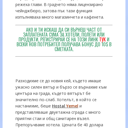
режеха глави. В градчето няма лицензирано
чейнджбюро, затова пък тази функция
изпълняваха много магазинчета и кафенета.
АКО И ТИ ИСКАШ ДА СИ ВЪРНЕШ ЧАСТ ОТ
ЗАПЛАТЕНАТА СУМА ЗА ХОТЕЛИ, ПОЛЕТИ ИЛИ
ПРОДУКТИ, РЕГИСТРИРАЙ СЕ НА ТОЗИ ЛИНК
ТУК
И
ВСЕКИ НОВ ПОТРЕБИТЕЛ ПОЛУЧАВА БОНУС ДО 10$ В
СМЕТКАТА.
Разходихме се до новия кей, където имаше
ужасно силен вятър и бързо се върнахме към
центъра на града, където вятърът бе
значително по-слаб. Хотелът, в който се
настанихме, беше
Hostal
Yemel
и
представляваше двуетажна сграда с много
приятни стаи и общ санитарен възел.
Препоръчваме хотела. Цената бе 40 долара