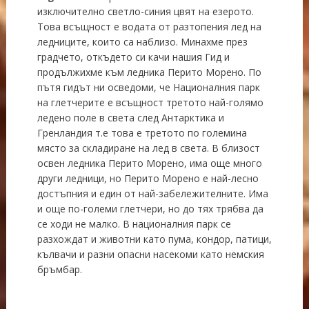
изключително светло-синия цвят на езерото.
Това всъщност е водата от разтопения лед на
ледниците, които са наблизо. Минахме през
градчето, откъдето си качи нашия Гид и
продължихме към ледника Перито Морено. По
пътя гидът ни осведоми, че Националния парк
на глетчерите е всъщност третото най-голямо
ледено поле в света след Антарктика и
Гренландия т.е това е третото по големина
място за складиране на лед в света. В близост
освен ледника Перито Морено, има още много
други ледници, но Перито Морено е най-лесно
достъпния и един от най-забележителните. Има
и още по-големи глетчери, но до тях трябва да
се ходи не малко. В националния парк се
разхождат и животни като пума, кондор, патици,
кълвачи и разни опасни насекоми като немския
бръмбар.