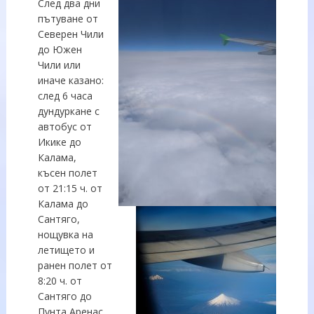
След два дни
пътуване от
Северен Чили
до Южен
Чили или
иначе казано:
след 6 часа
дундуркане с
автобус от
Икике до
Калама,
късен полет
от 21:15 ч. от
Калама до
Сантяго,
нощувка на
летището и
ранен полет от
8:20 ч. от
Сантяго до
Пунта Аренас,