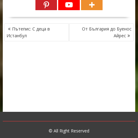
НАВИГАЦИЯ
Пътепис: С деца в
От България до Буенос
Истанбул
Айрес
© All Right Reserved