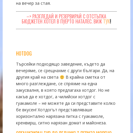
на вечер за стая.
–> РАЗГЛЕДАЙ И РЕЗЕРВИРАЙ С ОТСТЪПКА
БЮДЖЕТЕН ХОТЕЛ В ПУЕРТО НАТАЛЕС. ВИЖ
ТУК
!
HOTDOG
Търсейки подходящо заведение, където да
вечеряме, се срещнахме с други българи. Да, на
другия край на света
В крайна сметка от
много разглеждане, се спряхме на една
закусвалня, в която предлагаха хотдог. Но не
какъв да е хотдог, а чилийски хотдог с
гуакамоле – не можете да си представите колко
бе вкусен! Хотдогът представляваше
хоризонтално нарязана питка с гуакамоле,
кренвирш, ситно нарязан домат и майонеза.