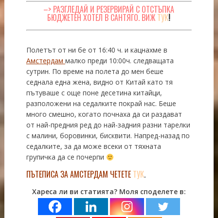
–> РАЗГЛЕДАЙ И РЕЗЕРВИРАЙ С ОТСТЪПКА
БЮДЖЕТЕН ХОТЕЛ В САНТЯГО. ВИЖ
ТУК
!
Полетът от ни бе от 16:40 ч. и кацнахме в
Амстердам
малко преди 10:00ч. следващата
сутрин. По време на полета до мен беше
седнала една жена, видно от Китай като тя
пътуваше с още поне десетина китайци,
разположени на седалките покрай нас. Беше
много смешно, когато почнаха да си раздават
от най-предния ред до най-задния разни тарелки
с малини, боровинки, бисквити. Напред-назад по
седалките, за да може всеки от тяхната
групичка да се почерпи
ПЪТЕПИСА ЗА АМСТЕРДАМ ЧЕТЕТЕ
ТУК
.
Хареса ли ви статията? Моля споделете в: