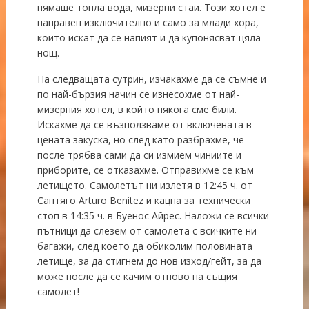
нямаше топла вода, мизерни стаи. Този хотел е
направен изключително и само за млади хора,
които искат да се напият и да купонясват цяла
нощ.
На следващата сутрин, изчакахме да се съмне и
по най-бързия начин се изнесохме от най-
мизерния хотел, в който някога сме били.
Искахме да се възползваме от включената в
цената закуска, но след като разбрахме, че
после трябва сами да си измием чиниите и
приборите, се отказахме. Отправихме се към
летището. Самолетът ни излетя в 12:45 ч. от
Сантяго Arturo Benitez и кацна за технически
стоп в 14:35 ч. в Буенос Айрес. Наложи се всички
пътници да слезем от самолета с всичките ни
багажи, след което да обиколим половината
летище, за да стигнем до нов изход/гейт, за да
може после да се качим отново на същия
самолет!