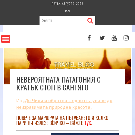
Skip
ПЕТЪК, АВГУСТ 7, 2026
to
RSS
content
НЕВЕРОЯТНАТА ПАТАГОНИЯ С
КРАТЪК СТОП В САНТЯГО
Из „
До Чили и обратно – едно пътуване до
неизразимата природна красота
„
ПОВЕЧЕ ЗА МАРШРУТА НА ПЪТУВАНЕТО И КОЛКО
ПАРИ НИ ИЗЛЕЗЕ ВСИЧКО – ВИЖТЕ
ТУК
.