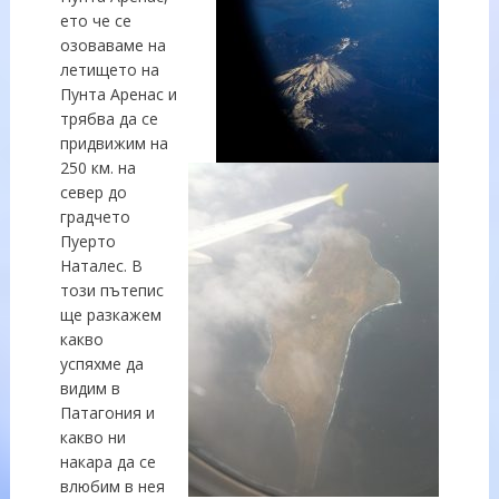
ето че се
озоваваме на
летището на
Пунта Аренас и
трябва да се
придвижим на
250 км. на
север до
градчето
Пуерто
Наталес. В
този пътепис
ще разкажем
какво
успяхме да
видим в
Патагония и
какво ни
накара да се
влюбим в нея