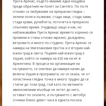
Пунта Аренас, където имахме една нощувка
преди обратния ни полет за Сантяго. По пътя
отново се любувахме на прекрасни гледки –
зелени поля и хълмове, стада овце, стада лами,
стада крави, ручейчета, поточета и прекрасно
слънчево време. Учудващо защо и как, но
наближавайки Пунта Аренас времето коренно се
промени и стана отново мрачно, дъждовно,
ветровито и много по-студено. Пунта Аренас се
намира на Магелановия проток и е втория най-
южен град в света. Първия най-южен град е
Ушуая, който се намира на 620 км на юг в
Аржентина. В процеса на организация на
пътуването, се опитвах да намеря начин да
включа Ушуая в програмата, но се оказа, че от
логистична гледна точка е много трудно да се
стигне до този град, тъй като по-евтините
авиокомпании въобще не летят до него,
остават по скъпите, а пътуването с автобус
отнема близо девет часа в едната посока.