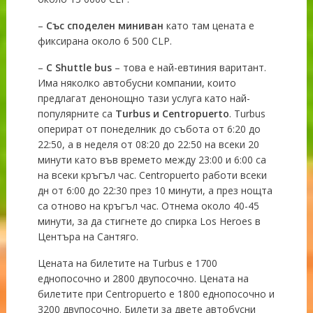
–
Със споделен миниван
като там цената е
фиксирана около 6 500 CLP.
–
С Shuttle bus
– това е най-евтиния варитант.
Има няколко автобусни компании, които
предлагат денонощно тази услуга като най-
популярните са
Turbus и Centropuerto
. Turbus
оперират от понеделник до събота от 6:20 до
22:50, а в неделя от 08:20 до 22:50 на всеки 20
минути като във времето между 23:00 и 6:00 са
на всеки кръгъл час. Centropuerto работи всеки
дн от 6:00 до 22:30 през 10 минути, а през нощта
са отново на кръгъл час. Отнема около 40-45
минути, за да стигнете до спирка Los Heroes в
Центъра на Сантяго.
Цената на билетите на Turbus е 1700
еднопосочно и 2800 двупосочно. Цената на
билетите при Centropuerto е 1800 еднопосочно и
3200 двупосочно. Билети за двете автобусни