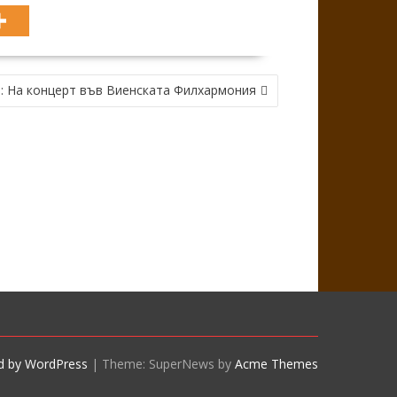
: На концерт във Виенската Филхармония
d by WordPress
|
Theme: SuperNews by
Acme Themes