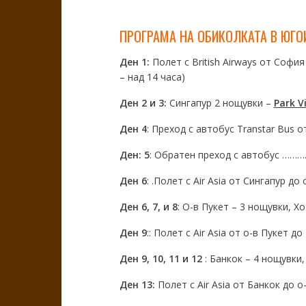
ПРОГРАМА НА ОБИКОЛКАТА В ЮГО
Ден 1:
Полет с British Airways от София
– над 14 часа)
Ден 2 и 3:
Сингапур 2 нощувки –
Park V
Ден 4
: Преход с автобус Transtar Bus 
Ден: 5
: Обратен преход с автобус ………
Ден 6
: .Полет с Air Asia от Сингапур до
Ден 6, 7, и 8
: О-в Пукет – 3 нощувки, Х
Ден 9
:: Полет с Air Asia от о-в Пукет до
Ден 9, 10, 11 и 12
: Банкок – 4 нощувки
Ден 13:
Полет с Air Asia от Банкок до о