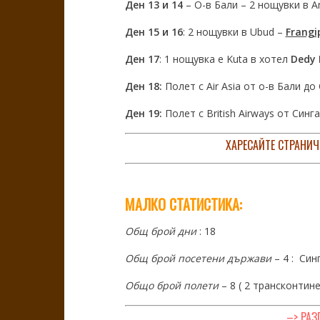
Ден 13 и 14
– О-в Бали – 2 нощувки в 
Ден 15 и 16
: 2 нощувки в Ubud –
Frangi
Ден 17
: 1 нощувка е Kuta в хотел
Dedy 
Ден 18:
Полет с Air Asia от о-в Бали до
Ден 19:
Полет с British Airways от Син
ХАРЕСАЙТЕ СТРАНИЧ
МАЛКО СТАТИСТИКА:
Общ брой дни
: 18
Общ брой посетени държави
– 4 : Син
Общо брой полети
– 8 ( 2 трансконтин
–> РАЗ