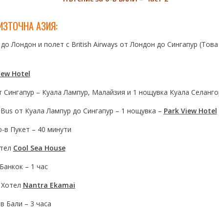
ИЗТОЧНА АЗИЯ:
 до Лондон и полет с British Airways от Лондон до Сингапур (Тов
iew Hotel
от Сингапур – Куала Лампур, Малайзия и 1 нощувка Куала Селанго
.Bus от Куала Лампур до Сингапур – 1 нощувка –
Park View Hotel
 о-в Пукет – 40 минути
отел
Cool Sea House
 Банкок – 1 час
, Хотел
Nantra Ekamai
-в Бали – 3 часа