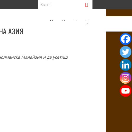
НА АЗИЯ
юсюлманска Малайзия и да усетиш