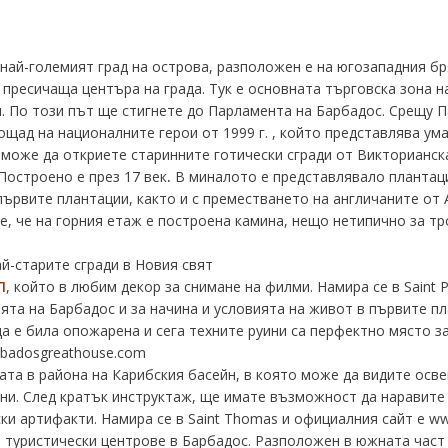
и най-големият град на острова, разположен е на югозападния б
, пресичаща центъра на града. Тук е основната търговска зона н
. По този път ще стигнете до Парламента на Барбадос. Срещу 
щад на националните герои от 1999 г. , който представлява ум
може да откриете старинните готически сгради от Викторианск
Построено е през 17 век
.
В миналото е представлявало плантаци
първите плантации, както и с преместването на англичаните от 
е, че на горния етаж е построена камина, нещо нетипично за тр
ай-старите сгради в Новия свят
Л
,
който в любим декор за снимане на филми. Намира се в Saint Ph
ята на Барбадос и за начина и условията на живот в първите п
а е била опожарена и сега техните руини са перфектно място з
badosgreathouse.com
ата в района на Карибския басейн, в която може да видите осве
ни. След кратък инструктаж, ще имате възможност да наравите
ки артифакти. Намира се в Saint Thomas и официалния сайт е
ww
 туристически центрове в
Барбадос
. Разположен в южната част 