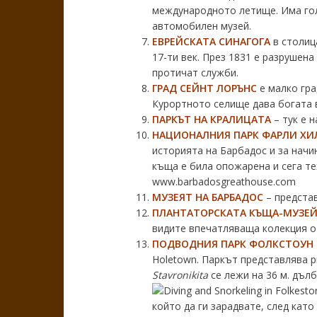
международното летище. Има гол
автомобилен музей.
ЕВРЕЙСКАТА СИНАГОГА
в столица
17-ти век. През 1831 е разрушена
протичат служби.
ГРАД СЕЙНТ ЛОРЪНС
е малко гра
Курортното селище дава богата в
ПАРКЪТ НА КРАЛИЦАТА
– тук е 
НАЦИОНАЛНИЯ ПАРК ФАРЛИ ХИ
историята на Барбадос и за начи
къща е била опожарена и сега те
www.barbadosgreathouse.com
МУЗЕЯТ НА БАРБАДОС
– представ
ПЛАНТАТОРСКАТА КЪЩА-МУЗЕЙ
видите впечатляваща колекция от
ПОДВОДНИЯ ПАРК ФОЛКСТ
ОУН
Holetown. Паркът представлява р
Stavronikita
се лежи на 36 м. дълб
който да ги зарадвате, след кат