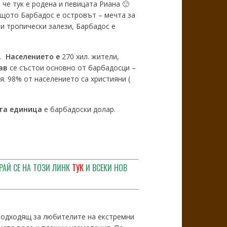
че тук е родена и певицата Риана 🙂
щото Барбадос е островът – мечта за
и тропически залези, Барбадос е
º.
Населението е
270 хил. жители,
ав
се състои основно от барбадосци –
я. 98% от населението са християни (
та единица
е барбадоски долар.
РАЙ СЕ НА ТОЗИ ЛИНК
ТУК
И ВСЕКИ НОВ
подходящ за любителите на екстремни