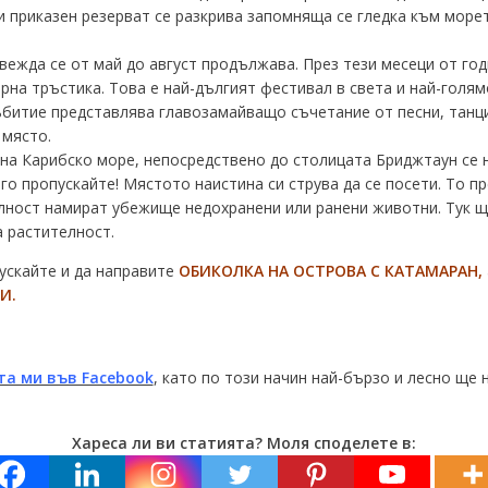
и приказен резерват се разкрива запомняща се гледка към морет
ежда се от май до август продължава. През тези месеци от год
рна тръстика. Това е най-дългият фестивал в света и най-голя
битие представлява главозамайващо съчетание от песни, танци
 място.
 на Карибско море, непосредствено до столицата Бриджтаун се
 го пропускайте! Мястото наистина си струва да се посети. То п
лност намират убежище недохранени или ранени животни. Тук щ
а растителност.
пускайте и да направите
ОБИКОЛКА НА ОСТРОВА С КАТАМАРАН,
И.
та ми във Facebook
, като по този начин най-бързо и лесно ще 
Хареса ли ви статията? Моля споделете в: