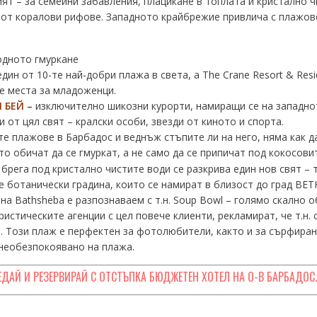
ият – за семейни забавления, плацикане в топлата и кристално 
 от коралови рифове. Западното крайбрежие привлича с плажове
одното гмуркане
един от 10-те най-добри плажа в света, а The Crane Resort & Res
е места за младоженци.
 БЕЙ
–
изключително шикозни курорти, намиращи се на западно
и от цял свят – кралски особи, звезди от киното и спорта.
е плажове в Барбадос и веднъж стъпите ли на него, няма как да
ито обичат да се гмуркат, а не само да се припичат под кокосов
 брега под кристално чистите води се разкрива един нов свят – 
е ботанически градина, които се намират в близост до град BETH
т на Bathsheba е разпознаваем с т.н. Soup Bowl – голямо скално
истическите агенции с цел повече клиенти, рекламират, че т.н. 
. Този плаж е перфектен за фотолюбители, както и за сърфиран
 необезпокоявано на плажа.
ЕДАЙ И РЕЗЕРВИРАЙ С ОТСТЪПКА БЮДЖЕТЕН ХОТЕЛ НА О-В БАРБАДОС