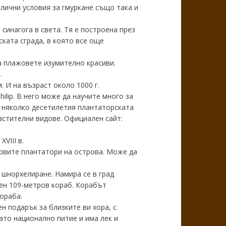
лични условия за гмуркане също така и
синагога в света. Тя е построена през
ската сграда, в която все още
а плажовете изумително красиви.
.
 И на възраст около 1000 г.
hilip. В него може да научите много за
и няколко десетилетия плантаторската
астителни видове. Официален сайт:
VIII в.
първите плантатори на острова. Може да
шнорхелиране. Намира се в град
рен 109-метров кораб. Корабът
ораба.
н подарък за близките ви хора, с
ато национално питие и има лек и