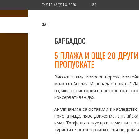
Skip
СЪБОТА, АВГУСТ 8, 2026
RSS
to
content
ЗА МЕН
ЗА БЛОГА
ДЕСТИНАЦИИ
СЪВЕТ
БАРБАДОС
5 ПЛАЖА И ОЩЕ 20 ДРУГИ
ПРОПУСКАТЕ
Високи палми, кокосови орехи, коктей
малката Англия! Изненадахте ли се? Да
годишната история на острова като ко
консервативен дух.
Англичаните са оставили в наследство 
пристанище, ляво движение, английска 
имат Трафалгар скуеър и паметник на 
туристите остава райско слънце, ром и