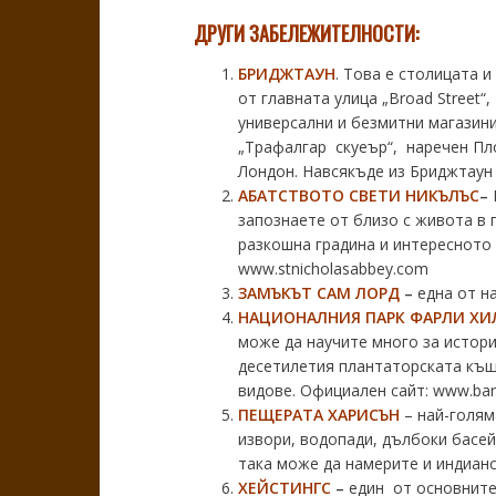
ДРУГИ ЗАБЕЛЕЖИТЕЛНОСТИ:
БРИДЖТАУН
. Това е столицата 
от главната улица „Broad Street“
универсални и безмитни магазини
„Трафалгар скуеър“, наречен Пло
Лондон. Навсякъде из Бриджтаун 
АБАТСТВОТО СВЕТИ НИКЪЛЪС
–
запознаете от близо с живота в 
разкошна градина и интересното 
www.stnicholasabbey.com
ЗАМЪКЪТ САМ ЛОРД
–
една от н
НАЦИОНАЛНИЯ ПАРК ФАРЛИ ХИ
може да научите много за истори
десетилетия плантаторската къщ
видове. Официален сайт:
www.bar
ПЕЩЕРАТА ХАРИСЪН
– най-голям
извори, водопади, дълбоки басей
така може да намерите и индианс
ХЕЙСТИНГС
–
един от основните