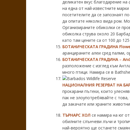
деликатен вкус благодарение на 
на една от най-известните марк
посетителите да се запознаят по
да опитате няколко вида ром. Mou
Организираните обиколки се прове
обиколка струва около 20 Барбадо
като там цените са от 100 до 12
БОТАНИЧЕСКАТА ГРАДИНА
Flowe
аранцираните алеи сред палми, о
БОТАНИЧЕСКАТА ГРАДИНА
–
And
разположение с изглед към Антла
много птици. Намира се в Bathsh
НАЦИОНАЛНИЯ РЕЗЕРВАТ НА БА
прокарани пътеки, които улесняв
пак не злоупотребявайте с това,
да закачате или храните животнит
ТЪРНАРС ХОЛ
се намира на юг от
обилните слънчеви лъчи и тропи
най-вероятно ще останете смаяни