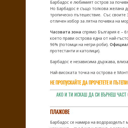
Барбадос е любимият остров за почивка
Но Барбадос е също толкова желана д
тропическо пътешествие. Със своите 3
отличен избор за лятна почивка на мо
Часовата зона
спрямо България е – 6:
което прави острова една от най-гъст
96% (потомци на негри-роби).
Официал
протестанти и католици).
Барбадос е независима държава, влиз
Най-високата точка на острова е Монт 
НЕ ПРОПУСКАЙТЕ ДА ПРОЧЕТЕТЕ И ПЪТЕП
АКО И ТИ ИСКАШ ДА СИ ВЪРНЕШ ЧАСТ 
ПЛАЖОВЕ
Барбадос се намира на водоразделът м