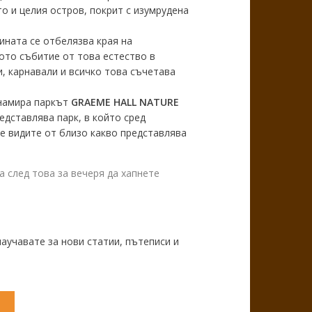
о и целия остров, покрит с изумрудена
ината се отбелязва края на
мото събитие от това естество в
, карнавали и всичко това съчетава
 намира паркът
GRAEME HALL NATURE
редставлява парк, в който сред
е видите от близо какво представлява
а след това за вечеря да хапнете
научавате за нови статии, пътеписи и