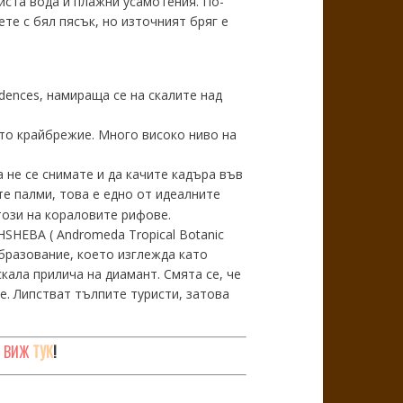
чиста вода и плажни усамотения. По-
те с бял пясък, но източният бряг е
idences, намираща се на скалите над
то крайбрежие. Много високо ниво на
 не се снимате и да качите кадъра във
ите палми, това е едно от идеалните
този на кораловите рифове.
SHEBA ( Andromeda Tropical Botanic
 образование, което изглежда като
скала прилича на диамант. Смята се, че
е. Липстват тълпите туристи, затова
. ВИЖ
ТУК
!