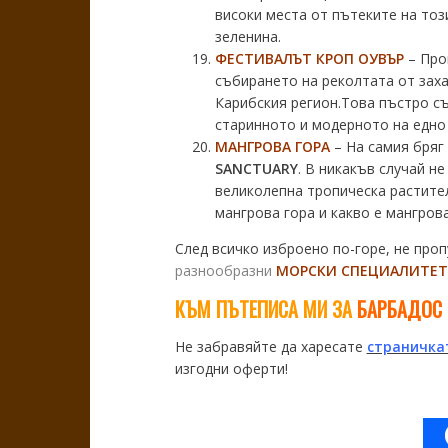
високи места от пътеките на тоз
зеленина.
ФЕСТИВАЛЪТ КРОП ОУВЪР
– Пров
събирането на реколтата от заха
Карибския регион.Това пъстро съ
старинното и модерното на едно
МАНГРОВА ГОРА
– На самия бряг
SANCTUARY
. В никакъв случай не
великолепна тропическа растите
мангрова гора и какво е мангров
След всичко изброено по-горе, не про
разнообразни
М
ОРСКИ СПЕЦИАЛИТЕТ
КЪМ ПЪТЕПИСА МИ ЗА
БАРБАДОС
Не забравяйте да харесате
страничка
изгодни оферти!