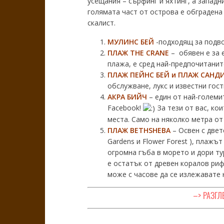
усещания – сърфинг и яхтинг, а западн
голямата част от острова е обградена
скалист.
МУЛИНС БЕЙ
-подходящ за подв
ПЛАЖ THE CRANE
– обявен e за 
плажа, е сред най-предпочитанит
ПЛАЖ ПЕЙНС БЕЙ и
ПЛАЖ САНДИ
обслужване, лукс и известни гост
АКРА БИЙЧ
– един от най-големит
Facebook!
За тези от вас, ко
места. Само на няколко метра от
ПЛАЖ BETHSHEBA
– Освен с двет
Gardens и Flower Forest ), плажъ
огромна гъба в морето и дори тур
е остатък от древен коралов риф
може с часове да се излежавате
–> РАЗГЛ