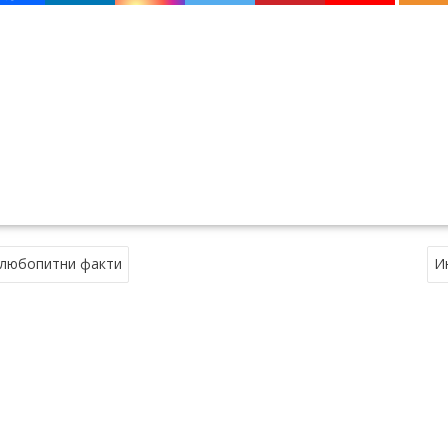
и любопитни факти
И