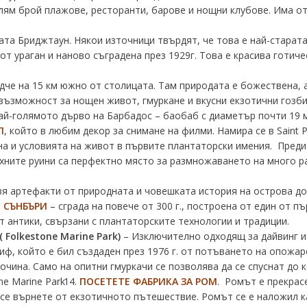
ям брой плажове, ресторанти, барове и нощни клубове. Има от
та Бриджтаун. Някои източници твърдят, че това е най-старата 
 от ураган и наново съградена през 1929г. Това е красива готиче
дче на 15 км южно от столицата. Там природата е божествена, 
ъзможност за нощен живот, гмуркане и вкусни екзотични гозби
най-голямото дърво на Барбадос – баобаб с диаметър почти 19 м.
Л
, който в любим декор за снимане на филми. Намира се в Saint P
на и условията на живот в първите плантаторски имения. Пред
хните руини са перфектно място за размножаването на много р
я артефакти от природната и човешката история на острова до X
 СЪНБЪРИ
– сграда на повече от 300 г., построена от един от 
 антики, свързани с плантаторските технологии и традиции.
( Folkestone Marine Park)
– Изключително одходящ за дайвинг и 
иф, който е бил създаден през 1976 г. от потъването на опожа
очина. Само на опитни гмуркачи се позволява да се спуснат до к
ПОСЕТЕТЕ ФАБРИКА ЗА РОМ
. Ромът е прекрасе
о се върнете от екзотичното пътешествие. Ромът се е наложил к