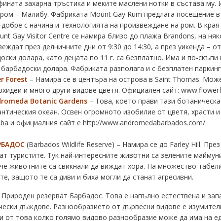
фината захарна тръстика и меките маслени нотки в състава му.
и ром – Малибу. Фабриката Mount Gay Rum предлага посещение в
-добре с начина и технологията на произвеждане на ром. В кр
nt Gay Visitor Centre се намира близо до плажа Brandons, на н
ждат през делничните дни от 9:30 до 14:30, а през уикенда – от
ски долара, като децата по 11 г. са безплатно. Има и по-скъпи
5 барбадоски долара. Фабриката разполага и с безплатен паркинг
r Forest
– Намира се в центъра на острова в Saint Thomas. Може
рхидеи и много други видове цветя. Официален сайт:
www.flowerf
romeda Botanic Gardens
– Това, което прави тази ботаническа
нтическия океан. Освен огромното изобилие от цветя, храсти 
eba и официалния сайт е http://www.andromedabarbados.com/
РБАДОС
(Barbados Wildlife Reserve) – Намира се до Farley Hill. П
ат туристите. Тук най-интересните животни са зелените маймуни
 че животните са свикнали да виждат хора. На множество табели
е, защото те са диви и биха могли да станат агресивни.
 Природен резерват Барбадос. Това е напълно естествена и зап
чески дъждове. Разнообразието от дървесни видове е изумителн
 от това колко голямо видово разнообразие може да има на ед