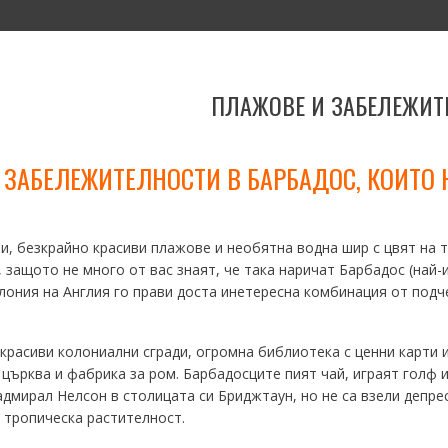
И
КОНТАКТИ
ПАРТНЬОРИ
ПЛАЖОВЕ И ЗАБЕЛЕЖИТ
 ЗАБЕЛЕЖИТЕЛНОСТИ В БАРБАДОС, КОИТО 
ли, безкрайно красиви плажове и необятна водна шир с цвят на
, защото не много от вас знаят, че така наричат Барбадос (най-
лония на Англия го прави доста инетересна комбинация от подч
красиви колониални сгради, огромна библиотека с ценни карти и
църква и фабрика за ром. Барбадосците пият чай, играят голф и
адмирал Нелсон в столицата си Бриджтаун, но не са взели депр
 тропическа растителност.