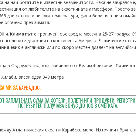
 на най-богатите и известни знаменитости. Нека не забравяме, 
естинация от любителите на екзотичната атмосфера. Просто за
65 дни слънце и високи температури, фини бели пясъци и омайн
ре особено през зимата.
00 ч.
Климатът
е тропичен, със средна месечна 25-27 градуса С
о населените държави на континента Америка.
Етнические съст
ния език
е английски или по-скоро местен диалект на английски
аща в Съдружество, възглавявано от Великобритания.
Парична
Хилаби, висок едва 340 метра.
ИСА МИ ЗА
БАРБАДОС
.
ОТ ЗАПЛАТЕНАТА СУМА ЗА ХОТЕЛИ, ПОЛЕТИ ИЛИ ПРОДУКТИ, РЕГИСТРИ
ПОТРЕБИТЕЛ ПОЛУЧАВА БОНУС ДО 10$ В СМЕТКАТА.
ежду Атлантическия океан и Карибско море. Източният бряг е 