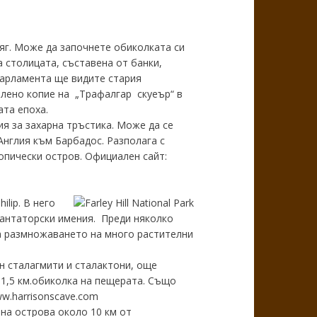
ряг. Може да започнете обиколката си
а столицата, съставена от банки,
Парламента ще видите стария
алено копие на „Трафалгар скуеър“ в
ата епоха.
я за захарна тръстика. Може да се
Англия към Барбадос. Разполага с
опически остров. Официален сайт:
ilip. В него
лантаторски имения. Преди няколко
а размножаването на много растителни
н сталагмити и сталактони, още
 1,5 км.обиколка на пещерата. Също
w.harrisonscave.com
на острова около 10 км от