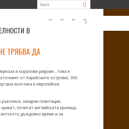
ЕЛНОСТИ В
НЕ ТРЯБВА ДА
 тюркоаз и коралови рифове…това е
източният от Карибските острови). 300-
ертана екзотика и европейски
 ръкописи, захарни плантации,
 крикет, почитат английската кралица,
есантското дъждовно време и за