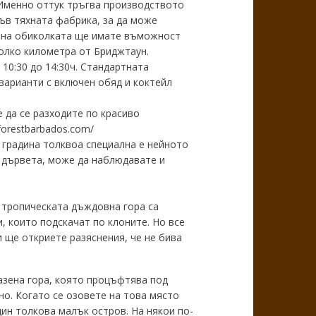
 Именно оттук тръгва производството
ъв тяхната фабрика, за да може
ая на обиколката ще имате въможност
яколко километра от Бриджтаун.
 10:30 до 14:30ч. Стандартната
 варианти с включен обяд и коктейл
 да се разходите по красиво
orestbarbados.com/
 градина толквоа специална е нейното
и дървета, може да наблюдавате и
рез тропическата дъждовна гора са
, които подскачат по клоните. Но все
 ще откриете разяснения, че не бива
азена гора, която процъфтява под
о. Когато се озовете на това място
ин толкова малък остров. На някои по-