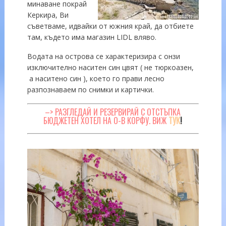
минаване покрай
Керкира, Ви
съветваме, идвайки от южния край, да отбиете
там, където има магазин LIDL вляво.
Водата на острова се характеризира с онзи
изключително наситен син цвят ( не тюркоазен,
а наситено син ), което го прави лесно
разпознаваем по снимки и картички.
–> РАЗГЛЕДАЙ И РЕЗЕРВИРАЙ С ОТСТЪПКА
БЮДЖЕТЕН ХОТЕЛ НА О-В КОРФУ. ВИЖ
ТУК
!