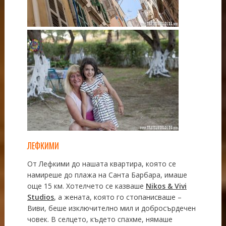
ЛЕФКИМИ
От Лефкими до нашата квартира, която се
намиреше до плажа на Санта Барбара, имаше
още 15 км. Хотелчето се казваше
Nikos & Vivi
Studios
, а жената, която го стопанисваше –
Виви, беше изключително мил и добросърдечен
човек. В селцето, където спахме, нямаше