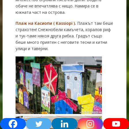
обаче не впечатлява с нищо. Намира се в
южната част на острова.
Плаж на Касиопи (
Kassiopi
)
.
Плажът там беше
страхотен! Снежнобели камъчета, коралов риф
и тук-таме някоя друга рибка. Градът също
беше много приятен с неговите тесни и китни
улици и таверни.