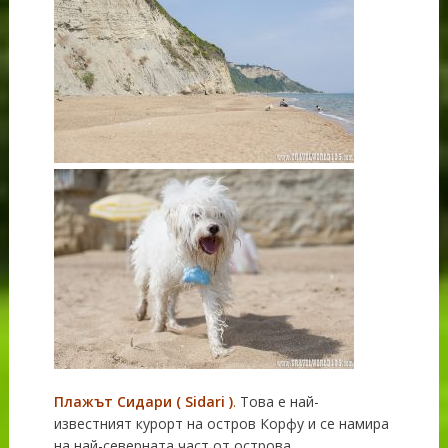
Плажът Сидари (
Sidari
)
.
Това е най-
известният курорт на остров Корфу и се намира
на най-северната част от острова.