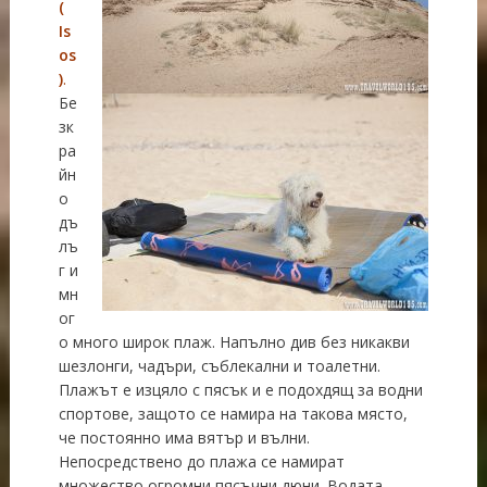
(
Is
os
)
.
Бе
зк
ра
йн
о
дъ
лъ
г и
мн
ог
о много широк плаж. Напълно див без никакви
шезлонги, чадъри, съблекални и тоалетни.
Плажът е изцяло с пясък и е подохдящ за водни
спортове, защото се намира на такова място,
че постоянно има вятър и вълни.
Непосредствено до плажа се намират
множество огромни пясъчни дюни. Водата