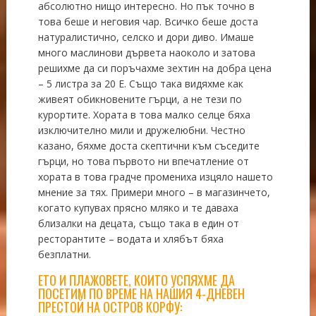
абсолютно нищо интересно. Но пък точно в
това беше и неговия чар. Всичко беше доста
натуралистично, селско и дори диво. Имаше
много маслинови дървета наоколо и затова
решихме да си поръчахме зехтин на добра цена
– 5 листра за 20 Е. Също така видяхме как
живеят обикновените гърци, а не тези по
курортите. Хората в това малко селце бяха
изключително мили и дружелюбни. Честно
казано, бяхме доста скептични към съседите
гърци, но това първото ни впечатление от
хората в това градче промениха изцяло нашето
мнение за тях. Примери много – в магазинчето,
когато купувах прясно мляко и те даваха
близалки на децата, също така в един от
ресторантите – водата и хлябът бяха
безплатни.
ЕТО И ПЛАЖОВЕТЕ, КОИТО УСПЯХМЕ ДА
ПОСЕТИМ ПО ВРЕМЕ НА НАШИЯ 4-ДНЕВЕН
ПРЕСТОЙ НА ОСТРОВ КОРФУ: