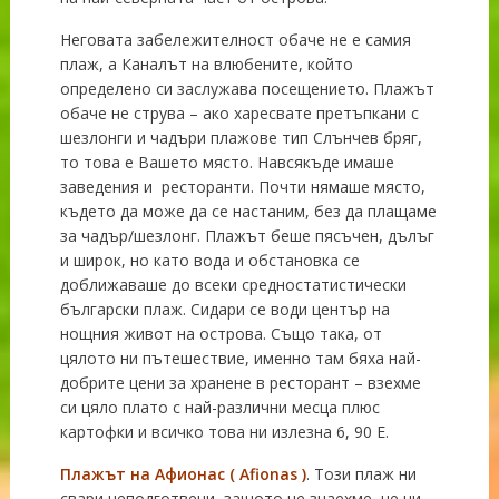
Неговата забележителност обаче не е самия
плаж, а Каналът на влюбените, който
определено си заслужава посещението. Плажът
обаче не струва – ако харесвате претъпкани с
шезлонги и чадъри плажове тип Слънчев бряг,
то това е Вашето място. Навсякъде имаше
заведения и ресторанти. Почти нямаше място,
където да може да се настаним, без да плащаме
за чадър/шезлонг. Плажът беше пясъчен, дълъг
и широк, но като вода и обстановка се
доближаваше до всеки средностатистически
български плаж. Сидари се води център на
нощния живот на острова. Също така, от
цялото ни пътешествие, именно там бяха най-
добрите цени за хранене в ресторант – взехме
си цяло плато с най-различни месца плюс
картофки и всичко това ни излезна 6, 90 Е.
Плажът на
Афионас
( Afionas )
. Този плаж ни
свари неподготвени, защото не знаехме, че ни