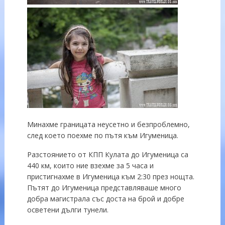
Минахме границата неусетно и безпроблемно,
след което поехме по пътя към Игуменица.
Разстоянието от КПП Кулата до Игуменица са
440 км, които ние взехме за 5 часа и
пристигнахме в Игуменица към 2:30 през нощта.
Пътят до Игуменица представляваше много
добра магистрала със доста на брой и добре
осветени дълги тунели.