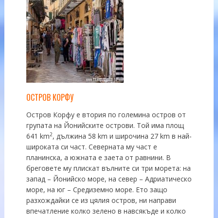
ОСТРОВ КОРФУ
Остров Корфу е втория по големина остров от
групата на Йонийските острови. Той има площ
2
641 km
, дължина 58 km и широчина 27 km в най-
широката си част. Северната му част е
планинска, а южната е заета от равнини. В
бреговете му плискат вълните си три морета: на
запад – Йонийско море, на север – Адриатическо
море, на юг – Средиземно море. Ето защо
разхождайки се из цялия остров, ни направи
впечатление колко зелено в навсякъде и колко