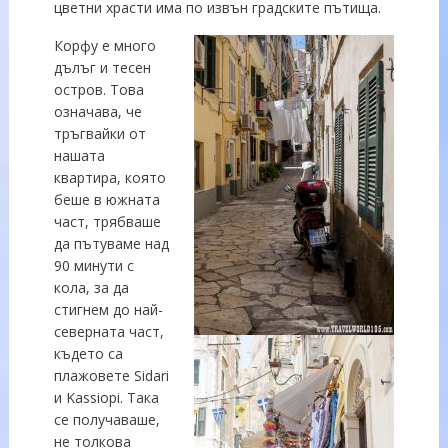
цветни храсти има по извън градските пътища.
Корфу е много
дълъг и тесен
остров. Това
означава, че
тръгвайки от
нашата
квартира, която
беше в южната
част, трябваше
да пътуваме над
90 минути с
кола, за да
стигнем до най-
северната част,
където са
плажовете Sidari
и Kassiopi. Така
се получаваше,
не толкова