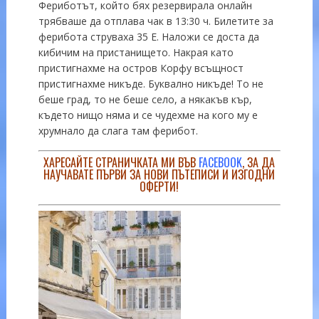
Фериботът, който бях резервирала онлайн
трябваше да отплава чак в 13:30 ч. Билетите за
ферибота струваха 35 Е. Наложи се доста да
кибичим на пристанището. Накрая като
пристигнахме на остров Корфу всъщност
пристигнахме никъде. Буквално никъде! То не
беше град, то не беше село, а някакъв кър,
където нищо няма и се чудехме на кого му е
хрумнало да слага там ферибот.
ХАРЕСАЙТЕ СТРАНИЧКАТА МИ ВЪВ
FACEBOOK
, ЗА ДА
НАУЧАВАТЕ ПЪРВИ ЗА НОВИ ПЪТЕПИСИ И ИЗГОДНИ
ОФЕРТИ!