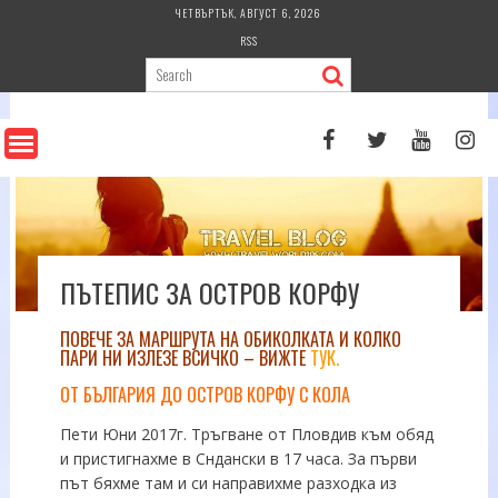
Skip
ЧЕТВЪРТЪК, АВГУСТ 6, 2026
to
RSS
content
ПЪТЕПИС ЗА ОСТРОВ КОРФУ
ПОВЕЧЕ ЗА МАРШРУТА НА ОБИКОЛКАТА И КОЛКО
ПАРИ НИ ИЗЛЕЗЕ ВСИЧКО – ВИЖТЕ
ТУК.
ОТ БЪЛГАРИЯ ДО ОСТРОВ КОРФУ С КОЛА
Пети Юни 2017г. Тръгване от Пловдив към обяд
и пристигнахме в Сндански в 17 часа. За първи
път бяхме там и си направихме разходка из