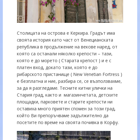
Столицата на острова е Керкира. Градът има
своята история като част от Венецианската
република в продължение на векове наред, от
която са останали няколко крепости – тази,
която е до морето ( Старата крепост ) и е с
платен вход, докато тази, която е до
рибарското пристанище ( New Venetian Fortress )
е безплатна и ние, разбира се, се възползвахме,
за да я разгледаме. Тесните китни улички на
Стария град, както и магазинчетата, детските
площадки, парковете и старите крепости ни
оставиха много приятен спомен за този град,
който Ви препоръчваме задължително да
посетите по време на своята почивка в Корфу.