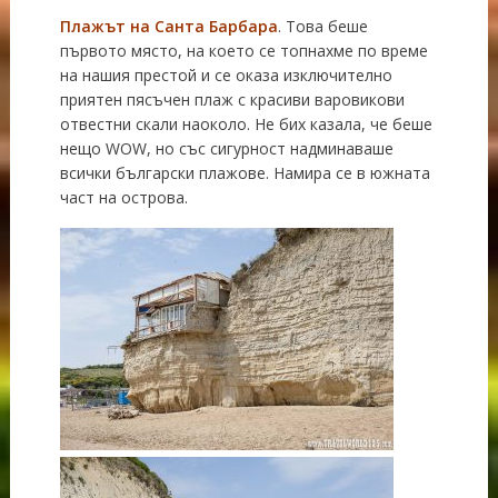
П
лажът на Санта Барбара
. Това беше
първото място, на което се топнахме по време
на нашия престой и се оказа изключително
приятен пясъчен плаж с красиви варовикови
отвестни скали наоколо. Не бих казала, че беше
нещо WOW, но със сигурност надминаваше
всички български плажове. Намира се в южната
част на острова.