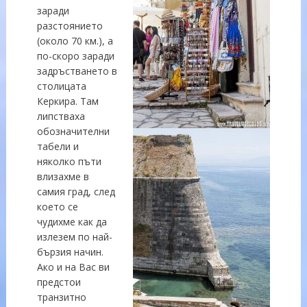
заради
разстоянието
(около 70 км.), а
по-скоро заради
задръстването в
столицата
Керкира. Там
липстваха
обозначителни
табели и
няколко пъти
влизахме в
самия град, след
което се
чудихме как да
излезем по най-
бързия начин.
Ако и на Вас ви
предстои
транзитно