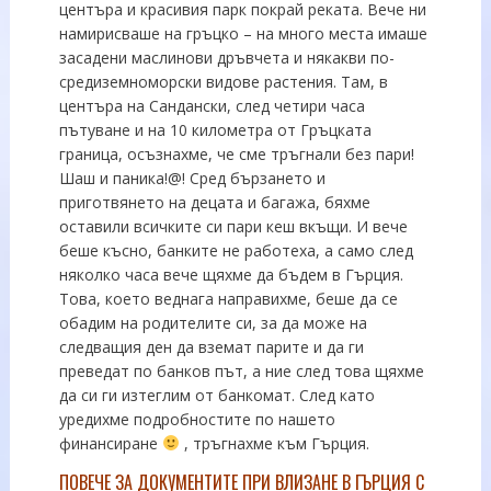
центъра и красивия парк покрай реката. Вече ни
намирисваше на гръцко – на много места имаше
засадени маслинови дръвчета и някакви по-
средиземноморски видове растения. Там, в
центъра на Сандански, след четири часа
пътуване и на 10 километра от Гръцката
граница, осъзнахме, че сме тръгнали без пари!
Шаш и паника!@! Сред бързането и
приготвянето на децата и багажа, бяхме
оставили всичките си пари кеш вкъщи. И вече
беше късно, банките не работеха, а само след
няколко часа вече щяхме да бъдем в Гърция.
Това, което веднага направихме, беше да се
обадим на родителите си, за да може на
следващия ден да вземат парите и да ги
преведат по банков път, а ние след това щяхме
да си ги изтеглим от банкомат. След като
уредихме подробностите по нашето
финансиране
, тръгнахме към Гърция.
ПОВЕЧЕ ЗА ДОКУМЕНТИТЕ ПРИ ВЛИЗАНЕ В ГЪРЦИЯ С