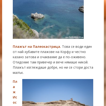
Плажът на
Палеокастрица
.
Това се води един
от най-хубавите плажове на Корфу и честно
казано затова и очаквахме да е по-оживено.
Отидохме там привечер и вече нямаше никой.
Плажът изглеждаше добре, но ни се стори доста
малък.
Пл
а
ж
Ис
ос