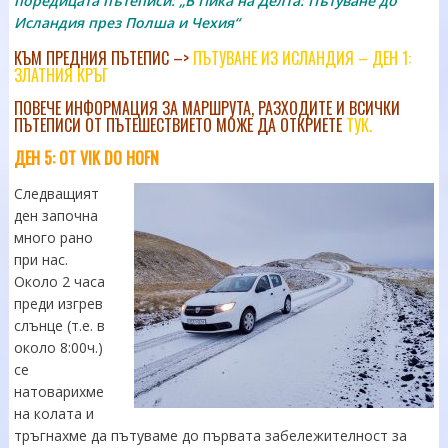
поредицата пътеписи: „В Пика на Делта: Пътуване до
Исландия през Полша и Чехия“
КЪМ ПРЕДНИЯ ПЪТЕПИС –>
ПЪТУВАНЕ ИЗ ИСЛАНДИЯ – ДЕН 1:
ЗЛАТНИЯ КРЪГ
ПОВЕЧЕ ИНФОРМАЦИЯ ЗА МАРШРУТА, РАЗХОДИТЕ И ВСИЧКИ
ПЪТЕПИСИ ОТ ПЪТЕШЕСТВИЕТО МОЖЕ ДА ОТКРИЕТЕ
ТУК
.
ДЕН 5:
ОТ VIK DO HOFN
Следващият
ден започна
много рано
при нас.
Около 2 часа
преди изгрев
слънце (т.е. в
около 8:00ч.)
се
натоварихме
на колата и
тръгнахме да пътуваме до първата забележителност за