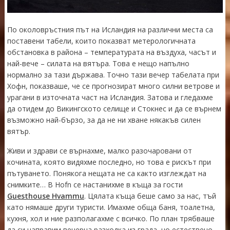
По околовръстния път на Исландия на различни места са
поставени табели, които показват метерологичната
обстановка в района – температурата на въздуха, часът и
най-вече – силата на вятъра. Това е нещо напълно
нормално за тази държава. Точно тази вечер табелата при
Хофн, показваше, че се прогнозират много силни ветрове и
урагани в източната част на Исландия. Затова и гледахме
да отидем до Викингското селище и Стокнес и да се върнем
възможно най-бързо, за да не ни хване някакъв силен
вятър.
Живи и здрави се върнахме, малко разочаровани от
кочината, която видяхме последно, но това е рискът при
пътуването. Понякога нещата не са както изглеждат на
снимките… В Hofn се настанихме в къща за гости
Guesthouse Hvammu
. Цялата къща беше само за нас, тъй
като нямаше други туристи. Имахме обща баня, тоалетна,
кухня, хол и ние разполагахме с всичко. По план трябваше
да си направим вечерна разходка из града, но естествено