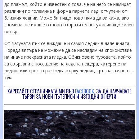
до плажът, който е известен с това, че на него се намират
различни по големина и форма парчета лед, отчупени от
близкия ледник. Може би нищо ново няма да ви кажа, ако
спомена, че имаше отново отвратително, ужасяващо силен
вятър .
От Лагуната пък се виждаше и самия ледник в далечината.
Поради вятъра не можахме да се насладим на спокойствие
на иначе прекрасната гледка. Обикновено туровете, който
са свързани с посещение на ледена пещера, катерене на
ледник или просто разходка върху ледник, тръгва точно от
тук.
ХАРЕСАЙТЕ СТРАНИЧКАТА МИ ВЪВ
FACEBOOK
, ЗА ДА НАУЧАВАТЕ
ПЪРВИ ЗА НОВИ ПЪТЕПИСИ И ИЗГОДНИ ОФЕРТИ!