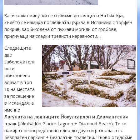
За няколко минутки се отбихме до
селцето Hofskirkja
,
където се намира последната църква в Исландия с торфен
покрив, заобиколена от пухкави могили от гробове,
приличащи на сладки тревисти неравности…
Следващите
две
забележителн
ости
обикновено
влизат в топ
10 на местата
за посещение
в Исландия, а
именно
Лагуната на ледниците Йокулсарлон и Диамантения
плаж
(Jökulsárlón Glacier Lagoon + Diamond Beach). Те се
намират непосредствено едно до друго и разполагат с
безплатен паркинг + безплатни тоалетни. Първо отидохме