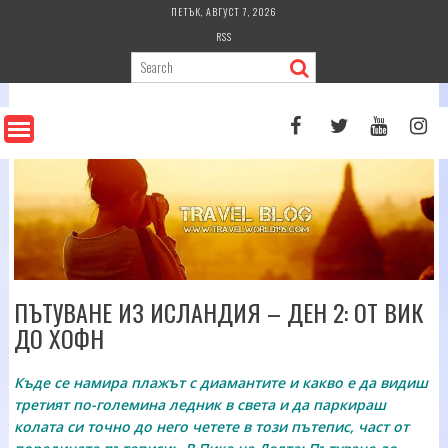
Skip
ПЕТЪК, АВГУСТ 7, 2026
to
RSS
content
ПЪТУВАНЕ ИЗ ИСЛАНДИЯ – ДЕН 2: ОТ ВИК
ДО ХОФН
Къде се намира плажът с диамантите и какво е да видиш
третият по-големина ледник в света и да паркираш
колата си точно до него четете в този пътепис, част от