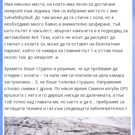
Има няколко места, на които има лесен за достигане
viewpoint към ледника. Ние си избрахме мястото с име
Svínafellsjökull. До там може да се стигне с кола, но е
необходимо много бавно и внимателно шофиране, тъй
като пътят е чакълест, хвърчат камъчета и е подходящ за
автомобили 4х4. Тези, които не искат да рискуват да
стигнат с колите си, може да ги оставят на безплатния
паркинг, който се намира на главния път 1 и оттам пеша
около 1км. до viewpoint -а.
Времето беше студено и решихме, че ще пробваме да
отидем с колата – та нали сме си платили за цяла камара
застраховки…. Е, не беше толкова страшно. Направихме
отново снимки с дрона. По някое време Симеон изгуби GPS
връзката с него и го диреше някъде из далечината, а пък
той точно над главата ми, но както и да е… прибрахме си
летящата техника и газ към следващата забележителност.