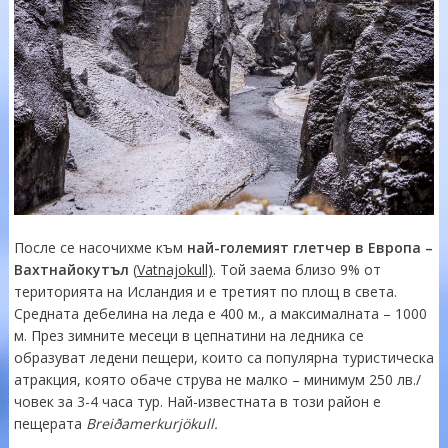
После се насочихме към
най-големият глетчер в Европа –
Вахтнайокутъл
(
Vatnajokull)
. Той заема близо 9% от
територията на Исландия и е третият по площ в света.
Средната дебелина на леда е 400 м., а максималната – 1000
м. През зимните месеци в цепнатини на ледника се
образуват ледени пещери, които са популярна туристическа
атракция, която обаче струва не малко – минимум 250 лв./
човек за 3-4 часа тур. Най-известната в този район е
пещерата
Breiðamerkurjökull.