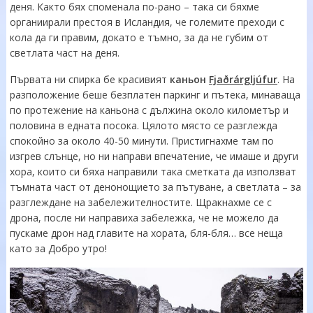
деня. Както бях споменала по-рано – така си бяхме
органиирали престоя в Исландия, че големите преходи с
кола да ги правим, докато е тъмно, за да не губим от
светлата част на деня.
Първата ни спирка бе красивият
каньон
Fjaðrárgljúfur
. На
разположение беше безплатен паркинг и пътека, минаваща
по протежение на каньона с дължина около километър и
половина в едната посока. Цялото място се разглежда
спокойно за около 40-50 минути. Пристигнахме там по
изгрев слънце, но ни направи впечатение, че имаше и други
хора, които си бяха направили така сметката да използват
тъмната част от денонощието за пътуване, а светлата – за
разглеждане на забележителностите. Щракнахме се с
дрона, после ни направиха забележка, че не можело да
пускаме дрон над главите на хората, бля-бля… все неща
като за Добро утро!