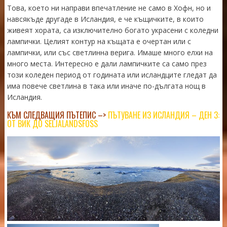
Това, което ни направи впечатление не само в Хофн, но и
навсякъде другаде в Исландия, е че къщичките, в които
живеят хората, са изключително богато украсени с коледни
лампички. Целият контур на къщата е очертан или с
лампички, или със светлинна верига. Имаше много елхи на
много места. Интересно е дали лампичките са само през
този коледен период от годината или исландците гледат да
има повече светлина в така или иначе по-дългата нощ в
Исландия.
КЪМ СЛЕДВАЩИЯ ПЪТЕПИС –>
ПЪТУВАНЕ ИЗ ИСЛАНДИЯ – ДЕН 3:
ОТ ВИК ДО SELJALANDSFOSS