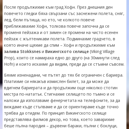
После продължихме към град Хофн. През днешния ден
повечето гледки бяха свързани със заснежени полета, сняг,
лед, бели пътища, но ето, че колкото повече
приближавахме Хофн, толкова повече започна да се
променя пейзажа и от зимен се промени на чисто есенен
пейзаж с жълтеникави полета. Подминахме градчето, в
която иначе щяхме да спим – Хофн и продължихме към
залива Stokksnes
и
Викингското селище
(Viking Village
Prop), които се намираха едно до друго (на 30минути след
Hofn) и които искахме да видим, преди да се стъмни съвсем.
Бяхме изненадани, че пътят до тях бе ограничен с бариера.
Платихме си някакъв измислен билет, за да може да
вдигнем бариерата и да продължим още няколко стотин
местра по-нататък. Стигнахме селището по тъмно и се
наложи да използваме фенерчетата на телефоните, за да
виждаме къде стъпваме и да се ориентираме къде точно
трябва да отидем. По принцип Викингското селище
представлява филмов декор, но това, което заварихме
беше пълна пародия – дървени бараки, пълни с боклуци,