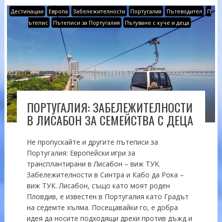
Дестинации
Европа
Забележителности
Португалия
Пътеводител
П
ътепис
Пътеписи за Португалия
Пътуване с куче и деца
ПОРТУГАЛИЯ: ЗАБЕЛЕЖИТЕЛНОСТИ
В ЛИСАБОН ЗА СЕМЕЙСТВА С ДЕЦА
Не пропускайте и другите пътеписи за
Португалия: Европейски игри за
трансплантирани в Лисабон – виж ТУК.
Забележителности в Синтра и Кабо да Рока –
виж ТУК. Лисабон, също като моят роден
Пловдив, е известен в Португалия като Градът
на седемте хълма. Посещавайки го, е добра
идея да носите подходящи дрехи против дъжд и