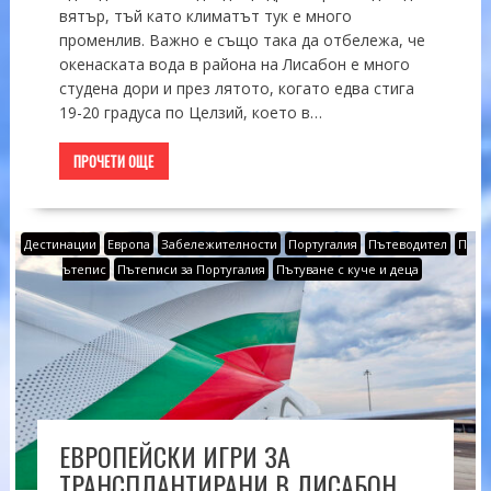
вятър, тъй като климатът тук е много
променлив. Важно е също така да отбележа, че
окенаската вода в района на Лисабон е много
студена дори и през лятото, когато едва стига
19-20 градуса по Целзий, което в…
ПРОЧЕТИ ОЩЕ
Дестинации
Европа
Забележителности
Португалия
Пътеводител
П
ътепис
Пътеписи за Португалия
Пътуване с куче и деца
ЕВРОПЕЙСКИ ИГРИ ЗА
ТРАНСПЛАНТИРАНИ В ЛИСАБОН