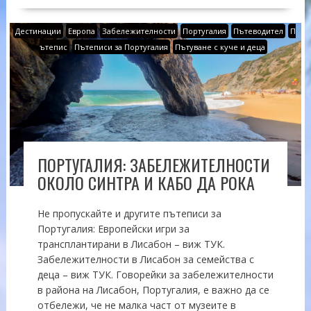
Дестинации
Европа
Забележителности
Португалия
Пътеводител
П
ътепис
Пътеписи за Португалия
Пътуване с куче и деца
ПОРТУГАЛИЯ: ЗАБЕЛЕЖИТЕЛНОСТИ
ОКОЛО СИНТРА И КАБО ДА РОКА
Не пропускайте и другите пътеписи за
Португалия: Европейски игри за
трансплантирани в Лисабон – виж ТУК.
Забележителности в Лисабон за семейства с
деца – виж ТУК. Говорейки за забележителности
в района на Лисабон, Португалия, е важно да се
отбележи, че не малка част от музеите в