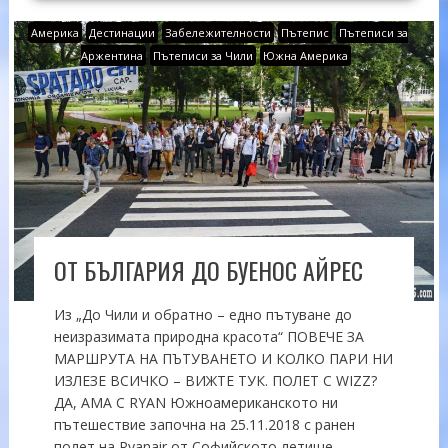
Америка
Дестинации
Забележителности
Пътепис
Пътеписи за
Аржентина
Пътеписи за Чили
Южна Америка
ОТ БЪЛГАРИЯ ДО БУЕНОС АЙРЕС
Из „До Чили и обратно – едно пътуване до
неизразимата природна красота“ ПОВЕЧЕ ЗА
МАРШРУТА НА ПЪТУВАНЕТО И КОЛКО ПАРИ НИ
ИЗЛЕЗЕ ВСИЧКО – ВИЖТЕ ТУК. ПОЛЕТ С WIZZ?
ДА, АМА С RYAN Южноамериканското ни
пътешествие започна на 25.11.2018 с ранен
полет на Ryanair от Софийското летище