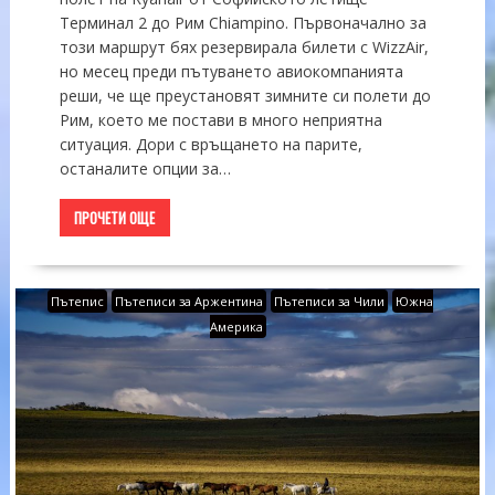
Терминал 2 до Рим Chiampino. Първоначално за
този маршрут бях резервирала билети с WizzAir,
но месец преди пътуването авиокомпанията
реши, че ще преустановят зимните си полети до
Рим, което ме постави в много неприятна
ситуация. Дори с връщането на парите,
останалите опции за…
ПРОЧЕТИ ОЩЕ
Пътепис
Пътеписи за Аржентина
Пътеписи за Чили
Южна
Америка