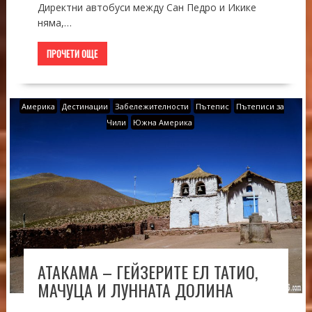
Директни автобуси между Сан Педро и Икике
няма,…
ПРОЧЕТИ ОЩЕ
Америка
Дестинации
Забележителности
Пътепис
Пътеписи за
Чили
Южна Америка
АТАКАМА – ГЕЙЗЕРИТЕ ЕЛ ТАТИО,
МАЧУЦА И ЛУННАТА ДОЛИНА