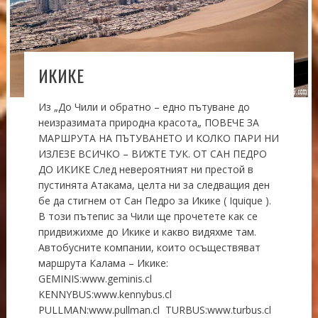
ИКИКЕ
Из „До Чили и обратно – едно пътуване до
неизразимата природна красота„ ПОВЕЧЕ ЗА
МАРШРУТА НА ПЪТУВАНЕТО И КОЛКО ПАРИ НИ
ИЗЛЕЗЕ ВСИЧКО – ВИЖТЕ ТУК. ОТ САН ПЕДРО
ДО ИКИКЕ След невероятният ни престой в
пустинята Атакама, целта ни за следващия ден
бе да стигнем от Сан Педро за Икике ( Iquique ).
В този пътепис за Чили ще прочетете как се
придвижихме до Икике и какво видяхме там.
Автобусните компании, които осъществяват
маршрута Калама – Икике:
GEMINIS:www.geminis.cl
KENNYBUS:www.kennybus.cl
PULLMAN:www.pullman.cl TURBUS:www.turbus.cl