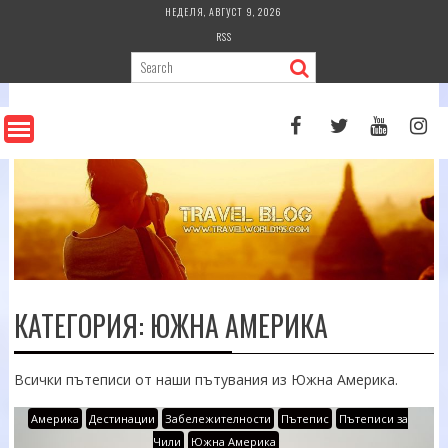
Skip
НЕДЕЛЯ, АВГУСТ 9, 2026
to
RSS
content
КАТЕГОРИЯ:
ЮЖНА АМЕРИКА
Всички пътеписи от наши пътувания из Южна Америка.
Америка
Дестинации
Забележителности
Пътепис
Пътеписи за
Чили
Южна Америка