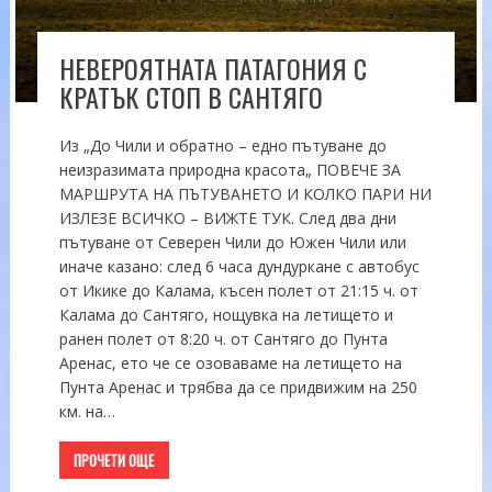
НЕВЕРОЯТНАТА ПАТАГОНИЯ С
КРАТЪК СТОП В САНТЯГО
Из „До Чили и обратно – едно пътуване до
неизразимата природна красота„ ПОВЕЧЕ ЗА
МАРШРУТА НА ПЪТУВАНЕТО И КОЛКО ПАРИ НИ
ИЗЛЕЗЕ ВСИЧКО – ВИЖТЕ ТУК. След два дни
пътуване от Северен Чили до Южен Чили или
иначе казано: след 6 часа дундуркане с автобус
от Икике до Калама, късен полет от 21:15 ч. от
Калама до Сантяго, нощувка на летището и
ранен полет от 8:20 ч. от Сантяго до Пунта
Аренас, ето че се озоваваме на летището на
Пунта Аренас и трябва да се придвижим на 250
км. на…
ПРОЧЕТИ ОЩЕ