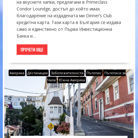
на вкусните хапки, предлагани в Primeclass
Condor Loundge, достъп до който имах
благодарение на издадената ми Dinner’s Club
кредитна карта. Тази карта в България се издава
само и единствено от Първа Инвестиционна
Банка и…
ПРОЧЕТИ ОЩЕ
Америка
Дестинации
Забележителности
Пътепис
Пътеписи за
Чили
Южна Америка