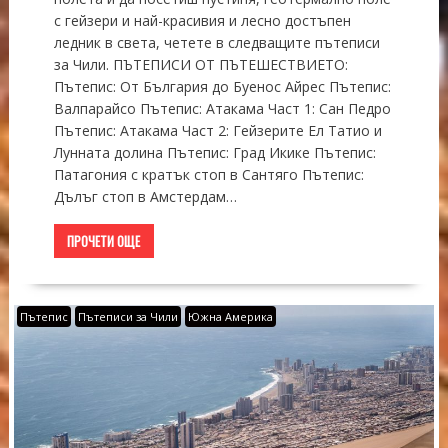
с гейзери и най-красивия и лесно достъпен
ледник в света, четете в следващите пътеписи
за Чили. ПЪТЕПИСИ ОТ ПЪТЕШЕСТВИЕТО:
Пътепис: От България до Буенос Айрес Пътепис:
Валпарайсо Пътепис: Атакама Част 1: Сан Педро
Пътепис: Атакама Част 2: Гейзерите Ел Татио и
Лунната долина Пътепис: Град Икике Пътепис:
Патагония с кратък стоп в Сантяго Пътепис:
Дълъг стоп в Амстердам…
ПРОЧЕТИ ОЩЕ
Пътепис
Пътеписи за Чили
Южна Америка