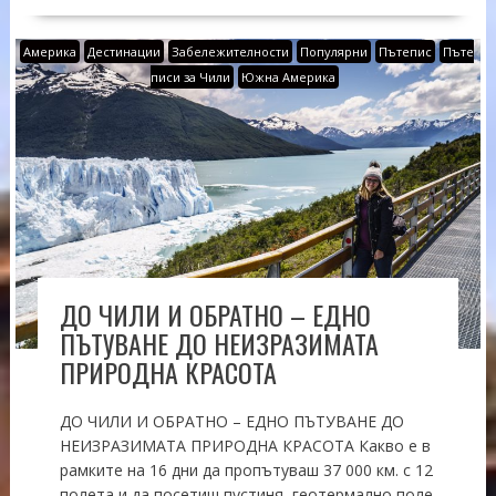
Америка
Дестинации
Забележителности
Популярни
Пътепис
Пъте
писи за Чили
Южна Америка
ДО ЧИЛИ И ОБРАТНО – ЕДНО
ПЪТУВАНЕ ДО НЕИЗРАЗИМАТА
ПРИРОДНА КРАСОТА
ДО ЧИЛИ И ОБРАТНО – ЕДНО ПЪТУВАНЕ ДО
НЕИЗРАЗИМАТА ПРИРОДНА КРАСОТА Какво е в
рамките на 16 дни да пропътуваш 37 000 км. с 12
полета и да посетиш пустиня, геотермално поле