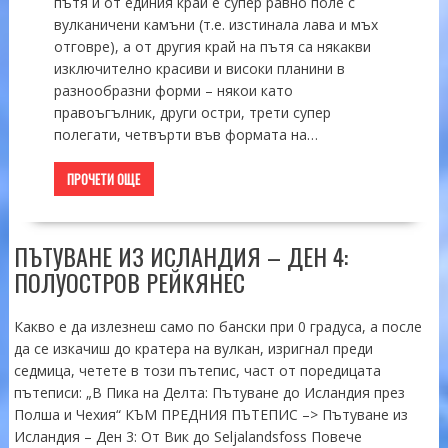
пътя и от единия край е супер равно поле с
вулканичени камъни (т.е. изстинала лава и мъх
отговре), а от другия край на пътя са някакви
изключително красиви и високи планини в
разнообразни форми – някои като
правоъгълник, други остри, трети супер
полегати, четвърти във формата на…
ПРОЧЕТИ ОЩЕ
ПЪТУВАНЕ ИЗ ИСЛАНДИЯ – ДЕН 4:
ПОЛУОСТРОВ РЕЙКЯНЕС
Какво е да излезнеш само по бански при 0 градуса, а после
да се изкачиш до кратера на вулкан, изригнал преди
седмица, четете в този пътепис, част от поредицата
пътеписи: „В Пика на Делта: Пътуване до Исландия през
Полша и Чехия“ КЪМ ПРЕДНИЯ ПЪТЕПИС –> Пътуване из
Исландия – Ден 3: От Вик до Seljalandsfoss Повече