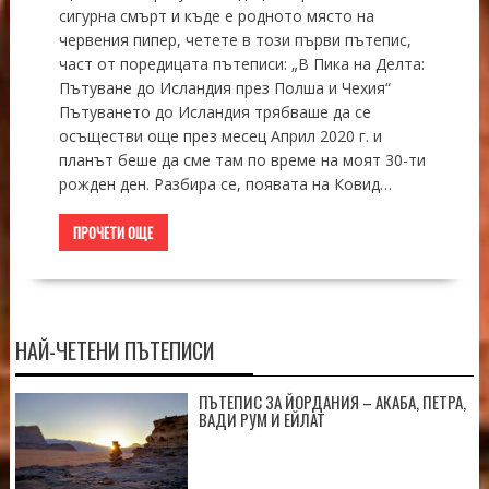
сигурна смърт и къде е родното място на
червения пипер, четете в този първи пътепис,
част от поредицата пътеписи: „В Пика на Делта:
Пътуване до Исландия през Полша и Чехия“
Пътуването до Исландия трябваше да се
осъществи още през месец Април 2020 г. и
планът беше да сме там по време на моят 30-ти
рожден ден. Разбира се, появата на Ковид…
ПРОЧЕТИ ОЩЕ
НАЙ-ЧЕТЕНИ ПЪТЕПИСИ
ПЪТЕПИС ЗА ЙОРДАНИЯ – АКАБА, ПЕТРА,
ВАДИ РУМ И ЕЙЛАТ