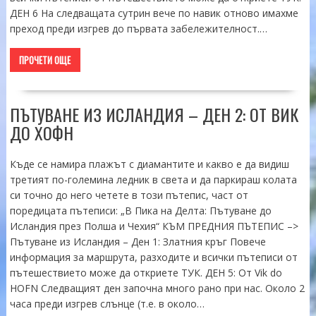
ДЕН 6 На следващата сутрин вече по навик отново имахме
преход преди изгрев до първата забележителност.…
ПРОЧЕТИ ОЩЕ
ПЪТУВАНЕ ИЗ ИСЛАНДИЯ – ДЕН 2: ОТ ВИК
ДО ХОФН
Къде се намира плажът с диамантите и какво е да видиш
третият по-големина ледник в света и да паркираш колата
си точно до него четете в този пътепис, част от
поредицата пътеписи: „В Пика на Делта: Пътуване до
Исландия през Полша и Чехия“ КЪМ ПРЕДНИЯ ПЪТЕПИС –>
Пътуване из Исландия – Ден 1: Златния кръг Повече
информация за маршрута, разходите и всички пътеписи от
пътешествието може да откриете ТУК. ДЕН 5: От Vik do
HOFN Следващият ден започна много рано при нас. Около 2
часа преди изгрев слънце (т.е. в около…