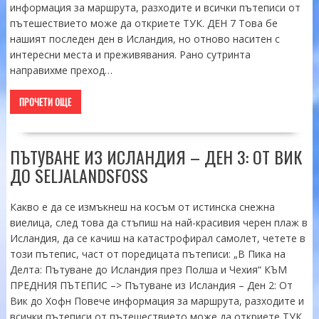
информация за маршрута, разходите и всички пътеписи от
пътешествието може да откриете ТУК. ДЕН 7 Това бе
нашият последен ден в Исландия, но отново наситен с
интересни места и преживявания. Рано сутринта
направихме преход…
ПРОЧЕТИ ОЩЕ
ПЪТУВАНЕ ИЗ ИСЛАНДИЯ – ДЕН 3: ОТ ВИК
ДО SELJALANDSFOSS
Какво е да се измъкнеш на косъм от истинска снежна
виелица, след това да стъпиш на най-красивия черен плаж в
Исландия, да се качиш на катастрофирал самолет, четете в
този пътепис, част от поредицата пътеписи: „В Пика на
Делта: Пътуване до Исландия през Полша и Чехия“ КЪМ
ПРЕДНИЯ ПЪТЕПИС –> Пътуване из Исландия – Ден 2: От
Вик до Хофн Повече информация за маршрута, разходите и
всички пътеписи от пътешествието може да откриете ТУК.