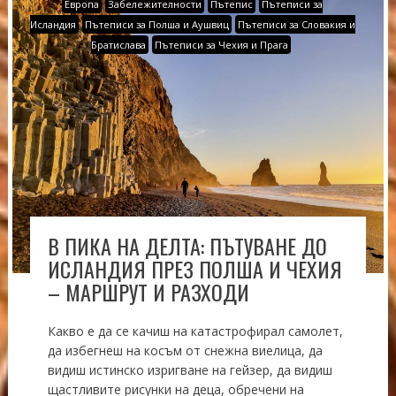
Европа
Забележителности
Пътепис
Пътеписи за
Исландия
Пътеписи за Полша и Аушвиц
Пътеписи за Словакия и
Братислава
Пътеписи за Чехия и Прага
В ПИКА НА ДЕЛТА: ПЪТУВАНЕ ДО
ИСЛАНДИЯ ПРЕЗ ПОЛША И ЧЕХИЯ
– МАРШРУТ И РАЗХОДИ
Какво е да се качиш на катастрофирал самолет,
да избегнеш на косъм от снежна виелица, да
видиш истинско изригване на гейзер, да видиш
щастливите рисунки на деца, обречени на