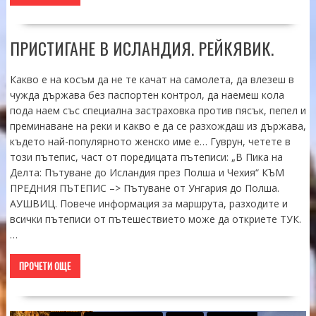
ПРИСТИГАНЕ В ИСЛАНДИЯ. РЕЙКЯВИК.
Какво е на косъм да не те качат на самолета, да влезеш в
чужда държава без паспортен контрол, да наемеш кола
пода наем със специална застраховка против пясък, пепел и
преминаване на реки и какво е да се разхождаш из държава,
където най-популярното женско име е… Гуврун, четете в
този пътепис, част от поредицата пътеписи: „В Пика на
Делта: Пътуване до Исландия през Полша и Чехия“ КЪМ
ПРЕДНИЯ ПЪТЕПИС –> Пътуване от Унгария до Полша.
АУШВИЦ. Повече информация за маршрута, разходите и
всички пътеписи от пътешествието може да откриете ТУК.
…
ПРОЧЕТИ ОЩЕ