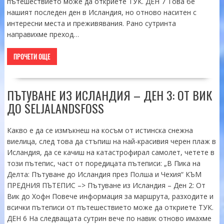
пътешествието може да откриете ТУК. ДЕН 7 Това бе
нашият последен ден в Исландия, но отново наситен с
интересни места и преживявания. Рано сутринта
направихме преход…
ПРОЧЕТИ ОЩЕ
ПЪТУВАНЕ ИЗ ИСЛАНДИЯ – ДЕН 3: ОТ ВИК
ДО SELJALANDSFOSS
Какво е да се измъкнеш на косъм от истинска снежна
виелица, след това да стъпиш на най-красивия черен плаж в
Исландия, да се качиш на катастрофирал самолет, четете в
този пътепис, част от поредицата пътеписи: „В Пика на
Делта: Пътуване до Исландия през Полша и Чехия“ КЪМ
ПРЕДНИЯ ПЪТЕПИС –> Пътуване из Исландия – Ден 2: От
Вик до Хофн Повече информация за маршрута, разходите и
всички пътеписи от пътешествието може да откриете ТУК.
ДЕН 6 На следващата сутрин вече по навик отново имахме