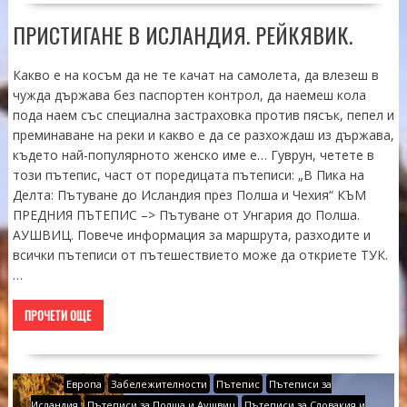
ПРИСТИГАНЕ В ИСЛАНДИЯ. РЕЙКЯВИК.
Какво е на косъм да не те качат на самолета, да влезеш в
чужда държава без паспортен контрол, да наемеш кола
пода наем със специална застраховка против пясък, пепел и
преминаване на реки и какво е да се разхождаш из държава,
където най-популярното женско име е… Гуврун, четете в
този пътепис, част от поредицата пътеписи: „В Пика на
Делта: Пътуване до Исландия през Полша и Чехия“ КЪМ
ПРЕДНИЯ ПЪТЕПИС –> Пътуване от Унгария до Полша.
АУШВИЦ. Повече информация за маршрута, разходите и
всички пътеписи от пътешествието може да откриете ТУК.
…
ПРОЧЕТИ ОЩЕ
Европа
Забележителности
Пътепис
Пътеписи за
Исландия
Пътеписи за Полша и Аушвиц
Пътеписи за Словакия и