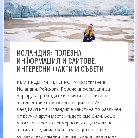
ИСЛАНДИЯ: ПОЛЕЗНА
ИНФОРМАЦИЯ И САЙТОВЕ,
ИНТЕРЕСНИ ФАКТИ И СЪВЕТИ
КЪМ ПРЕДНИЯ ПЪТЕПИС –> Пристигане в
Исландия. Рейкявик. Повече информация за
маршрута, разходите и всички пътеписи от
пътешествието може да откриете ТУК.
Ландшафтът в Исландия е наистина по-различен
от всички други места, където сме били. Беше
много интересно примерно как се движим по
пътя и от единия край е супер равно поле с
вулканичени камъни (т.е. изстинала лава и мъх