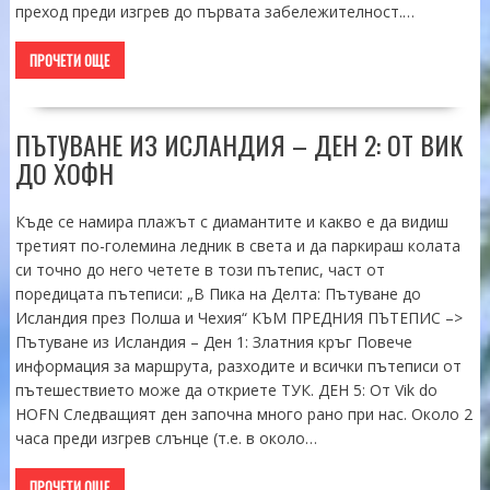
преход преди изгрев до първата забележителност.…
ПРОЧЕТИ ОЩЕ
ПЪТУВАНЕ ИЗ ИСЛАНДИЯ – ДЕН 2: ОТ ВИК
ДО ХОФН
Къде се намира плажът с диамантите и какво е да видиш
третият по-големина ледник в света и да паркираш колата
си точно до него четете в този пътепис, част от
поредицата пътеписи: „В Пика на Делта: Пътуване до
Исландия през Полша и Чехия“ КЪМ ПРЕДНИЯ ПЪТЕПИС –>
Пътуване из Исландия – Ден 1: Златния кръг Повече
информация за маршрута, разходите и всички пътеписи от
пътешествието може да откриете ТУК. ДЕН 5: От Vik do
HOFN Следващият ден започна много рано при нас. Около 2
часа преди изгрев слънце (т.е. в около…
ПРОЧЕТИ ОЩЕ