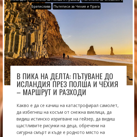
Братислава
Пътеписи за Чехия и Прага
В ПИКА НА ДЕЛТА: ПЪТУВАНЕ ДО
ИСЛАНДИЯ ПРЕЗ ПОЛША И ЧЕХИЯ
– МАРШРУТ И РАЗХОДИ
Какво е да се качиш на катастрофирал самолет,
да избегнеш на косъм от снежна виелица, да
видиш истинско изригване на гейзер, да видиш
щастливите рисунки на деца, обречени на
сигурна смърт и къде е родното място на