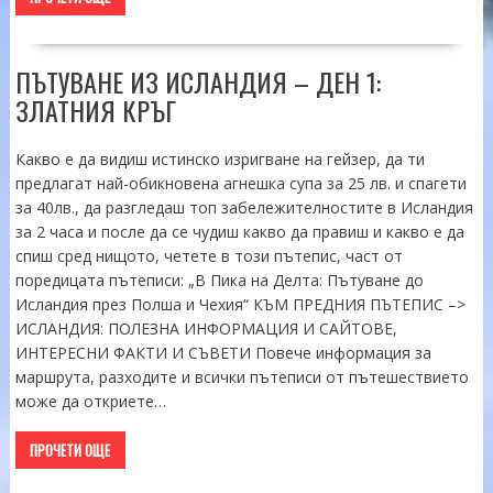
ПЪТУВАНЕ ИЗ ИСЛАНДИЯ – ДЕН 1:
ЗЛАТНИЯ КРЪГ
Какво е да видиш истинско изригване на гейзер, да ти
предлагат най-обикновена агнешка супа за 25 лв. и спагети
за 40лв., да разгледаш топ забележителностите в Исландия
за 2 часа и после да се чудиш какво да правиш и какво е да
спиш сред нищото, четете в този пътепис, част от
поредицата пътеписи: „В Пика на Делта: Пътуване до
Исландия през Полша и Чехия“ КЪМ ПРЕДНИЯ ПЪТЕПИС –>
ИСЛАНДИЯ: ПОЛЕЗНА ИНФОРМАЦИЯ И САЙТОВЕ,
ИНТЕРЕСНИ ФАКТИ И СЪВЕТИ Повече информация за
маршрута, разходите и всички пътеписи от пътешествието
може да откриете…
ПРОЧЕТИ ОЩЕ