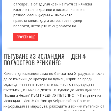
отговре), а от другия край на пътя са някакви
изключително красиви и високи планини в
разнообразни форми – някои като
правоъгълник, други остри, трети супер
полегати, четвърти във формата на…
ПРОЧЕТИ ОЩЕ
ПЪТУВАНЕ ИЗ ИСЛАНДИЯ – ДЕН 4:
ПОЛУОСТРОВ РЕЙКЯНЕС
Какво е да излезнеш само по бански при 0 градуса, а после
да се изкачиш до кратера на вулкан, изригнал преди
седмица, четете в този пътепис, част от поредицата
пътеписи: „В Пика на Делта: Пътуване до Исландия през
Полша и Чехия“ КЪМ ПРЕДНИЯ ПЪТЕПИС –> Пътуване из
Исландия – Ден 3: От Вик до Seljalandsfoss Повече
информация за маршрута, разходите и всички пътеписи от