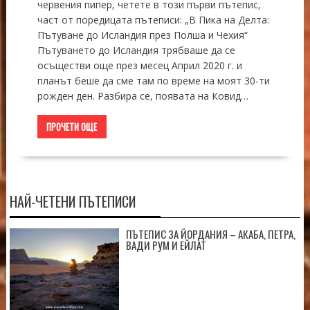
червения пипер, четете в този първи пътепис,
част от поредицата пътеписи: „В Пика на Делта:
Пътуване до Исландия през Полша и Чехия“
Пътуването до Исландия трябваше да се
осъществи още през месец Април 2020 г. и
планът беше да сме там по време на моят 30-ти
рожден ден. Разбира се, появата на Ковид…
ПРОЧЕТИ ОЩЕ
НАЙ-ЧЕТЕНИ ПЪТЕПИСИ
ПЪТЕПИС ЗА ЙОРДАНИЯ – АКАБА, ПЕТРА,
ВАДИ РУМ И ЕЙЛАТ