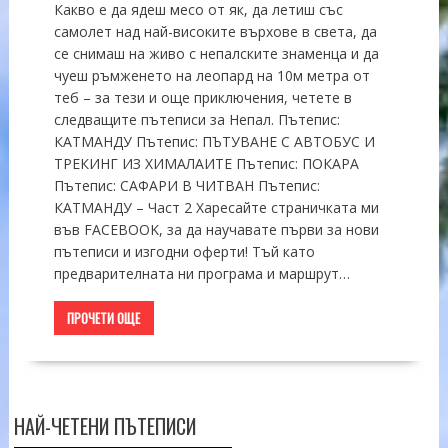
Какво е да ядеш месо от як, да летиш със
самолет над най-високите върхове в света, да
се снимаш на живо с непалските знаменца и да
чуеш ръмженето на леопард на 10м метра от
теб – за тези и още приключения, четете в
следващите пътеписи за Непал. Пътепис:
КАТМАНДУ Пътепис: ПЪТУВАНЕ С АВТОБУС И
ТРЕКИНГ ИЗ ХИМАЛАИТЕ Пътепис: ПОКАРА
Пътепис: САФАРИ В ЧИТВАН Пътепис:
КАТМАНДУ – Част 2 Харесайте страничката ми
във FACEBOOK, за да научавате първи за нови
пътеписи и изгодни оферти! Тъй като
предварителната ни програма и маршрут…
ПРОЧЕТИ ОЩЕ
НАЙ-ЧЕТЕНИ ПЪТЕПИСИ