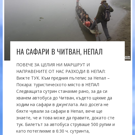
НА САФАРИ В ЧИТВАН, НЕПАЛ
ПОВЕЧЕ ЗА ЦЕЛИЯ НИ МАРШРУТ И
НАПРАВЕНИТЕ ОТ НАС РАЗХОДИ В НЕПАЛ:
Вижте ТУК. Към предния пътепис за Непал –
Покара: туристическото място в НЕПАЛ
Следващата сутрин станахме рано, за да си
хванем автобуса до Читван, където щяхме да
ходим на сафари в джунглата. Ако досега не
бяхте чували за сафари в Непал, вече ще
знаете, че и това може да правите, докато сте
тук. Билетът за автобуса струваше 500 рупии и
като потеглихме в 6:30 ч. сутринта,