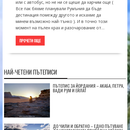
или с автобус, но не ни се щеше да харчим още (
Все пак бяхме планували Румъния да бъде
дестинация помежду другото и искахме да
минем възможно най-тънко ). И в точно този
момент на пълен крах и разочарование от…
ПРОЧЕТИ ОЩЕ
НАЙ-ЧЕТЕНИ ПЪТЕПИСИ
ПЪТЕПИС ЗА ЙОРДАНИЯ – АКАБА, ПЕТРА,
ВАДИ РУМ И ЕЙЛАТ
ДО ЧИЛИ И ОБРАТНО – ЕДНО ПЪТУВАНЕ