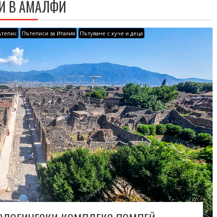
И В АМАЛФИ
ътепис
Пътеписи за Италия
Пътуване с куче и деца