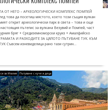
ЕОЛОГИЧЕСКИ КОМПЛЕКС ПОМПЕЙ
ТА ОТ НЕГО – АРХЕОЛОГИЧЕСКИ КОМПЛЕКС ПОМПЕЙ
след това да посетиш мястото, което този същия вулкан
мият открит археологически парк в света – това и още
настоящия пътепис за вулкана Везувий и Помпей, част
зурния бряг + Средиземноморски круиз + Амалфийско
ГРАМАТА И РАЗХОДИТЕ ЗА ЦЯЛОТО ПЪТУВАНЕ ТУК. КЪМ
К Съвсем изневиделица рано тази сутрин…
си за Италия
Пътуване с куче и деца