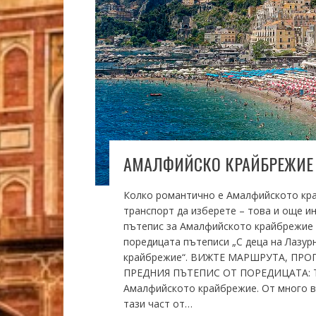
АМАЛФИЙСКО КРАЙБРЕЖИЕ 
Колко романтично е Амалфийското край
транспорт да изберете – това и още и
пътепис за Амалфийското крайбрежие (
поредицата пътеписи „С деца на Лазур
крайбрежие“. ВИЖТЕ МАРШРУТА, ПРО
ПРЕДНИЯ ПЪТЕПИС ОТ ПОРЕДИЦАТА: ТУ
Амалфийското крайбрежие. От много вр
тази част от…