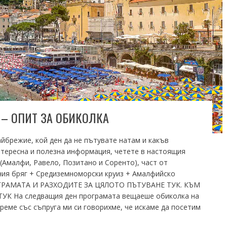
– ОПИТ ЗА ОБИКОЛКА
брежие, кой ден да не пътувате натам и какъв
нтересна и полезна информация, четете в настоящия
Амалфи, Равело, Позитано и Соренто), част от
ния бряг + Средиземноморски круиз + Амалфийско
ГРАМАТА И РАЗХОДИТЕ ЗА ЦЯЛОТО ПЪТУВАНЕ ТУК. КЪМ
К На следващия ден програмата вещаеше обиколка на
еме със съпруга ми си говорихме, че искаме да посетим