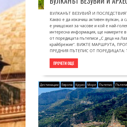
ВУЛКАНЪТ ВЕЗУВИЙ И АРХ
ВУЛКАНЪТ ВЕЗУВИЙ И ПОСЛЕДСТВИЯ
Какво е да изкачиш активен вулкан, а 
е унищожил за часове и кой е най-голе
интересна информация, ще намерите в 
от поредицата пътеписи „С деца на Ла
крайбрежие“. ВИЖТЕ МАРШРУТА, ПРО
ПРЕДНИЯ ПЪТЕПИС ОТ ПОРЕДИЦАТА: ТУ
ПРОЧЕТИ ОЩЕ
Дестинации
Европа
Круиз
Море
Пътепис
Пътепи