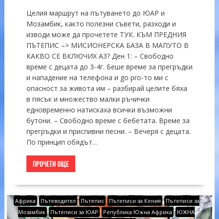
Целия маршрут на пътуването до ЮАР и
Мозамбик, както полезни съвети, разходи и
изводи може да прочетете ТУК. КЪМ ПРЕДНИЯ
ПЪТЕПИС –> МИСИОНЕРСКА БАЗА В МАПУТО В
КАКВО СЕ ВКЛЮЧИХ АЗ? Ден 1: – Свободно
време с децата до 3-4г. Беше време за прегръдки
и нападение на телефона и go pro-то ми с
опасност за живота им – разбирай целите бяха
в пясък и множество малки ръчички
едновременно натискаха всички възможни
бутони. – Свободно време с бебетата. Време за
прегръдки и приспивни песни. – Вечеря с децата.
По принцип обядът…
ПРОЧЕТИ ОЩЕ
Африка
Пътеводител
Пътепис
Пътеписи за Кения
Пътеписи за
Мозамбик
Пътеписи за ЮАР
Република Южна Африка
ЮЖНА