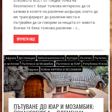
отколкото BOLT от гледна точка на
безопасност. Беше толкова интересно да се
качвам в колите на различни шофьори, които да
ме трансферират до различни места и
пътувайки да си говорим за нещата от живота.
Всички те бяха толкова различни – с…
ПРОЧЕТИ ОЩЕ
Африка
Дестинации
Забележителности
Култура
Пътепис
Пътепис
и за Кения
Пътеписи за Мозамбик
Пътеписи за ЮАР
Република Южна
Африка
ЮЖНА АФРИКА И МОЗАМБИК
ПЪТУВАНЕ ДО ЮАР И МОЗАМБИК: