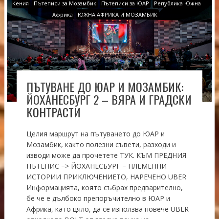
Кения
Пътеписи за Мозамбик
Пътеписи за ЮАР
Република Южна
Африка
ЮЖНА АФРИКА И МОЗАМБИК
ПЪТУВАНЕ ДО ЮАР И МОЗАМБИК:
ЙОХАНЕСБУРГ 2 – ВЯРА И ГРАДСКИ
КОНТРАСТИ
Целия маршрут на пътуването до ЮАР и
Мозамбик, както полезни съвети, разходи и
изводи може да прочетете ТУК. КЪМ ПРЕДНИЯ
ПЪТЕПИС –> ЙОХАНЕСБУРГ – ПЛЕМЕННИ
ИСТОРИИ ПРИКЛЮЧЕНИЕТО, НАРЕЧЕНО UBER
Информацията, която събрах предварително,
бе че е дълбоко препоръчително в ЮАР и
Африка, като цяло, да се използва повече UBER