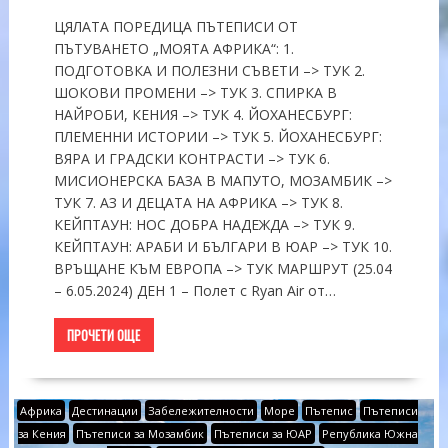
ЦЯЛАТА ПОРЕДИЦА ПЪТЕПИСИ ОТ
ПЪТУВАНЕТО „МОЯТА АФРИКА“: 1.
ПОДГОТОВКА И ПОЛЕЗНИ СЪВЕТИ –> ТУК 2.
ШОКОВИ ПРОМЕНИ –> ТУК 3. СПИРКА В
НАЙРОБИ, КЕНИЯ –> ТУК 4. ЙОХАНЕСБУРГ:
ПЛЕМЕННИ ИСТОРИИ –> ТУК 5. ЙОХАНЕСБУРГ:
ВЯРА И ГРАДСКИ КОНТРАСТИ –> ТУК 6.
МИСИОНЕРСКА БАЗА В МАПУТО, МОЗАМБИК –>
ТУК 7. АЗ И ДЕЦАТА НА АФРИКА –> ТУК 8.
КЕЙПТАУН: НОС ДОБРА НАДЕЖДА –> ТУК 9.
КЕЙПТАУН: АРАБИ И БЪЛГАРИ В ЮАР –> ТУК 10.
ВРЪЩАНЕ КЪМ ЕВРОПА –> ТУК МАРШРУТ (25.04
– 6.05.2024) ДЕН 1 – Полет с Ryan Air от…
ПРОЧЕТИ ОЩЕ
Африка
Дестинации
Забележителности
Море
Пътепис
Пътеписи
за Кения
Пътеписи за Мозамбик
Пътеписи за ЮАР
Република Южна