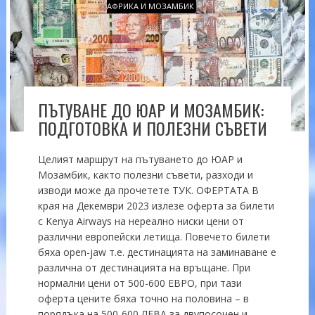
АФРИКА И МОЗАМБИК
ПЪТУВАНЕ ДО ЮАР И МОЗАМБИК:
ПОДГОТОВКА И ПОЛЕЗНИ СЪВЕТИ
Целият маршрут на пътуването до ЮАР и
Мозамбик, както полезни съвети, разходи и
изводи може да прочетете ТУК. ОФЕРТАТА В
края на Декември 2023 излезе оферта за билети
с Kenya Airways на нереално ниски цени от
различни европейски летища. Повечето билети
бяха open-jaw т.е. дестинацията на заминаване е
различна от дестинацията на връщане. При
нормални цени от 500-600 ЕВРО, при тази
оферта цените бяха точно на половина – в
порядъка на 500-600 ЛЕВА за двупосочен и