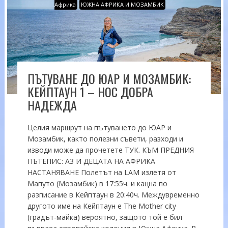
Африка
ЮЖНА АФРИКА И МОЗАМБИК
ПЪТУВАНЕ ДО ЮАР И МОЗАМБИК:
КЕЙПТАУН 1 – НОС ДОБРА
НАДЕЖДА
Целия маршрут на пътуването до ЮАР и
Мозамбик, както полезни съвети, разходи и
изводи може да прочетете ТУК. КЪМ ПРЕДНИЯ
ПЪТЕПИС: АЗ И ДЕЦАТА НА АФРИКА
НАСТАНЯВАНЕ Полетът на LAM излетя от
Мапуто (Мозамбик) в 17:55ч. и кацна по
разписание в Кейптаун в 20:40ч. Междувременно
другото име на Кейптаун е The Mother city
(градът-майка) вероятно, защото той е бил