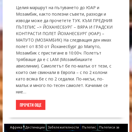
Целия маршрут на пътуването до ЮАР и
Мозамбик, както полезни съвети, разходи и
изводи може да прочетете ТУК. КЪМ ПРЕДНИЯ
ПЪТЕПИС –> ЙОХАНЕСБУРГ – ВЯРА И ГРАДСКИ
КОНТРАСТИ ПОЛЕТ ЙОХАНЕСБУРГ (ЮАР) –
МАПУТО (МОЗАМБИК) На следващия ден имах
полет от 8:50 от Йоханесбург до Мапуто,
Мoзамбик с пристигане в 10:00ч. Полетът
трябваше да е с LAM (Мозамбишките
авиолинии). Самолетът бе по-малък от тези, с
които сме свикнали в Европа – с по 2 колони
като всяка бе с по 2 седалки. По-нисък, по-
малък и много по-тесен самолет. Качихме се
ние…
ПРОЧЕТИ ОЩЕ
Африка
Дестинации
Забележителности
Пътепис
Пътеписи за