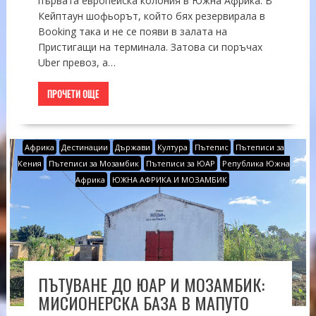
първата европейска колония в Южна Африка. В
Кейптаун шофьорът, който бях резервирала в
Booking така и не се появи в залата на
Пристигащи на терминала. Затова си поръчах
Uber превоз, а…
ПРОЧЕТИ ОЩЕ
Африка
Дестинации
Държави
Култура
Пътепис
Пътеписи за
Кения
Пътеписи за Мозамбик
Пътеписи за ЮАР
Република Южна
Африка
ЮЖНА АФРИКА И МОЗАМБИК
ПЪТУВАНЕ ДО ЮАР И МОЗАМБИК:
МИСИОНЕРСКА БАЗА В МАПУТО