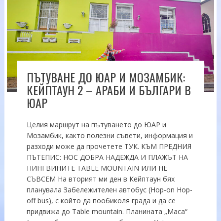
ПЪТУВАНЕ ДО ЮАР И МОЗАМБИК:
КЕЙПТАУН 2 – АРАБИ И БЪЛГАРИ В
ЮАР
Целия маршрут на пътуването до ЮАР и
Мозамбик, както полезни съвети, информация и
разходи може да прочетете ТУК. КЪМ ПРЕДНИЯ
ПЪТЕПИС: НОС ДОБРА НАДЕЖДА И ПЛАЖЪТ НА
ПИНГВИНИТЕ TABLE MOUNTAIN ИЛИ НЕ
СЪВСЕМ На вторият ми ден в Кейптаун бях
планувала Забележителен автобус (Hop-on Hop-
off bus), с който да пообиколя града и да се
придвижа до Table mountain. Планината „Маса“