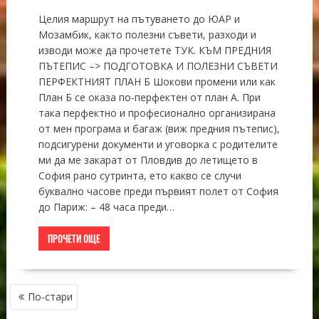
Целия маршрут на пътуването до ЮАР и
Мозамбик, както полезни съвети, разходи и
изводи може да прочетете ТУК. КЪМ ПРЕДНИЯ
ПЪТЕПИС –> ПОДГОТОВКА И ПОЛЕЗНИ СЪВЕТИ
ПЕРФЕКТНИЯТ ПЛАН Б Шокови промени или как
План Б се оказа по-перфектен от план А. При
така перфектно и професионално организирана
от мен програма и багаж (виж предния пътепис),
подсигурени документи и уговорка с родителите
ми да ме закарат от Пловдив до летището в
София рано сутринта, ето какво се случи
буквално часове преди първият полет от София
до Париж: – 48 часа преди…
ПРОЧЕТИ ОЩЕ
НАВИГАЦИЯ
По-стари