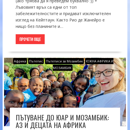
(ако трябва да я преведем буквално :)) +
Лъвовият връх са едни от топ
забележителностите и придават изключителен
изглед на Кейптаун. Както Рио де Жанейро е
нищо без планините и…
ПРОЧЕТИ ОЩЕ
Африка
Пътепис
Пътеписи за Мозамбик
ЮЖНА АФРИКА И
МОЗАМБИК
ПЪТУВАНЕ ДО ЮАР И МОЗАМБИК:
АЗ И ДЕЦАТА НА АФРИКА