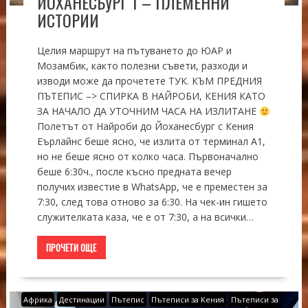
ЙОХАНЕСБУРГ 1 – ПЛЕМЕННИ
ИСТОРИИ
Целия маршрут на пътуването до ЮАР и
Мозамбик, както полезни съвети, разходи и
изводи може да прочетете ТУК. КЪМ ПРЕДНИЯ
ПЪТЕПИС –> СПИРКА В НАЙРОБИ, КЕНИЯ КАТО
ЗА НАЧАЛО ДА УТОЧНИМ ЧАСА НА ИЗЛИТАНЕ
Полетът от Найроби до Йоханесбург с Кения
Еърлайнс беше ясно, че излита от терминал А1,
но не беше ясно от колко часа. Първоначално
беше 6:30ч., после късно предната вечер
получих известие в WhatsApp, че е преместен за
7:30, след това отново за 6:30. На чек-ин гишето
служителката каза, че е от 7:30, а на всички…
ПРОЧЕТИ ОЩЕ
Африка
Дестинации
Пътепис
Пътеписи за Кения
Пътеписи за