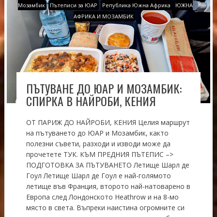
Мозамбик
Пътеписи за ЮАР
Република Южна Африка
ЮЖНА
АФРИКА И МОЗАМБИК
ПЪТУВАНЕ ДО ЮАР И МОЗАМБИК:
СПИРКА В НАЙРОБИ, КЕНИЯ
ОТ ПАРИЖ ДО НАЙРОБИ, КЕНИЯ Целия маршрут
на пътуването до ЮАР и Мозамбик, както
полезни съвети, разходи и изводи може да
прочетете ТУК. КЪМ ПРЕДНИЯ ПЪТЕПИС –>
ПОДГОТОВКА ЗА ПЪТУВАНЕТО Летище Шарл де
Гоул Летище Шарл де Гоул е най-голямото
летище във Франция, второто най-натоварено в
Европа след Лондонското Heathrоw и на 8-мо
място в света. Въпреки наистина огромните си