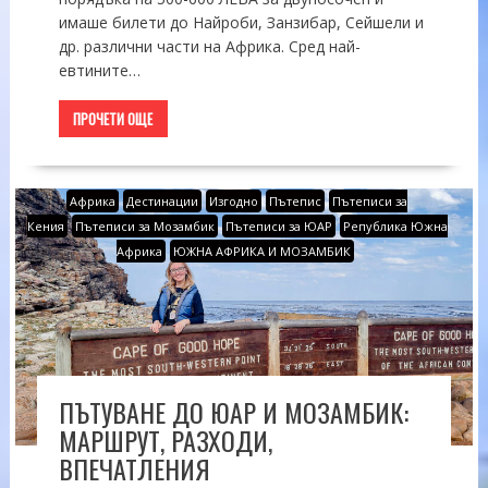
имаше билети до Найроби, Занзибар, Сейшели и
др. различни части на Африка. Сред най-
евтините…
ПРОЧЕТИ ОЩЕ
Африка
Дестинации
Изгодно
Пътепис
Пътеписи за
Кения
Пътеписи за Мозамбик
Пътеписи за ЮАР
Република Южна
Африка
ЮЖНА АФРИКА И МОЗАМБИК
ПЪТУВАНЕ ДО ЮАР И МОЗАМБИК:
МАРШРУТ, РАЗХОДИ,
ВПЕЧАТЛЕНИЯ