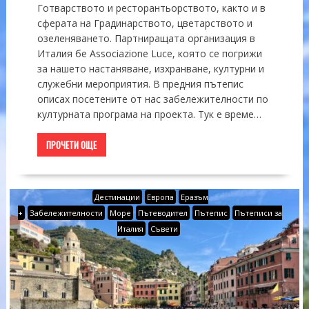
Готварството и ресторантьорството, както и в
сферата на Градинарството, цветарството и
озеленяването. Партниращата организация в
Италия бе Associazione Luce, която се погрижи
за нашето настаняване, изхранване, културни и
служебни мероприятия. В предния пътепис
описах посетените от нас забележителности по
културната програма на проекта. Тук е време…
ПРОЧЕТИ ОЩЕ
Дестинации
Европа
Еразъм
+
Забележителности
Море
Пътеводител
Пътепис
Пътеписи за
Италия
Съвети