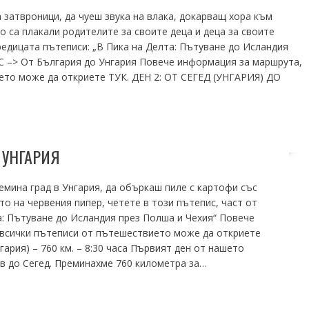
а затвроници, да чуеш звука на влака, докарващ хора към
о са плакали родителите за своите деца и деца за своите
редицата пътеписи: „В Пика на Делта: Пътуване до Исландия
–> От България до Унгария Повече информация за маршрута,
ето може да откриете ТУК. ДЕН 2: ОТ СЕГЕД (УНГАРИЯ) ДО
 УНГАРИЯ
лемина град в Унгария, да объркаш пиле с картофи със
то на червения пипер, четете в този пътепис, част от
а: Пътуване до Исландия през Полша и Чехия“ Повече
 всички пътеписи от пътешествието може да откриете
рия) – 760 км. – 8:30 часа Първият ден от нашето
в до Сегед. Преминахме 760 километра за…