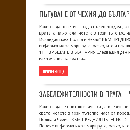
ПЪТУВАНЕ ОТ ЧЕХИЯ ДО БЪЛГА
Какво е да посетиш град в пълен локдаун, а 
вратата на хотела, четете в този пътепис, ч
Исландия през Полша и Чехия“ КЪМ ПРЕДНИЯ
информация за маршрута, разходите и всичк
11 – ВРЪЩАНЕ В БЪЛГАРИЯ Следващия ден ни
изключение на кратка…
ПРОЧЕТИ ОЩЕ
ЗАБЕЛЕЖИТЕЛНОСТИ В ПРАГА – 
Какво е да се опиташ всячески да влезеш не
света, четете в този пътепис, част от поре
Полша и Чехия“ КЪМ ПРЕДНИЯ ПЪТЕПИС –> Пъ
Повече информация за маршрута, разходите 