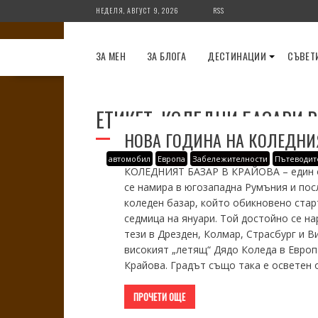
Skip
НЕДЕЛЯ, АВГУСТ 9, 2026
RSS
to
content
ЗА МЕН
ЗА БЛОГА
ДЕСТИНАЦИИ
СЪВЕТ
ЕТИКЕТ:
КОЛЕДНИ БАЗАРИ В
НОВА ГОДИНА НА КОЛЕДНИЯ
автомобил
Европа
Забележителности
Пътеводит
КОЛЕДНИЯТ БАЗАР В КРАЙОВА – един от
се намира в югозападна Румъния и пос
коледен базар, който обикновено стар
седмица на януари. Той достойно се на
тези в Дрезден, Колмар, Страсбург и В
високият „летящ“ Дядо Коледа в Евро
Крайова. Градът също така е осветен 
ПРОЧЕТИ ОЩЕ