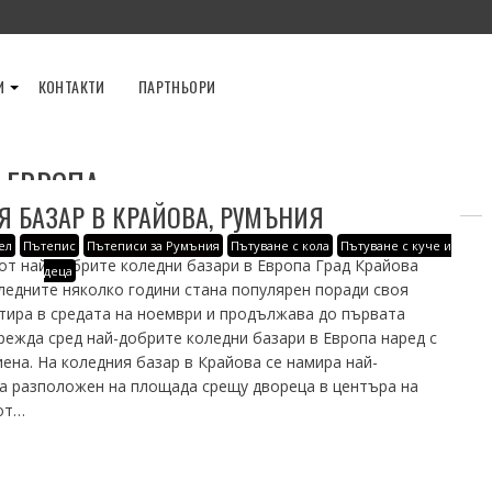
И
КОНТАКТИ
ПАРТНЬОРИ
 ЕВРОПА
 БАЗАР В КРАЙОВА, РУМЪНИЯ
ел
Пътепис
Пътеписи за Румъния
Пътуване с кола
Пътуване с куче и
 най-добрите коледни базари в Европа Град Крайова
деца
ледните няколко години стана популярен поради своя
тира в средата на ноември и продължава до първата
режда сред най-добрите коледни базари в Европа наред с
иена. На коледния базар в Крайова се намира най-
па разположен на площада срещу двореца в центъра на
от…