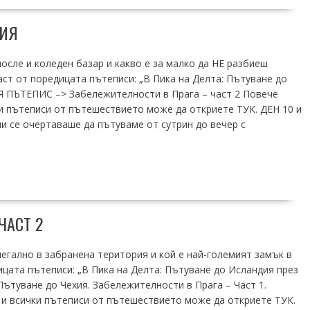
РИЯ
после и коледен базар и какво е за малко да НЕ разбиеш
аст от поредицата пътеписи: „В Пика на Делта: Пътуване до
 ПЪТЕПИС –> Забележителности в Прага – част 2 Повече
и пътеписи от пътешествието може да откриете ТУК. ДЕН 10 и
 се очертаваше да пътуваме от сутрин до вечер с
ЧАСТ 2
легално в забранена територия и кой е най-големият замък в
дицата пътеписи: „В Пика на Делта: Пътуване до Исландия през
туване до Чехия. Забележителности в Прага – Част 1.
и всички пътеписи от пътешествието може да откриете ТУК.