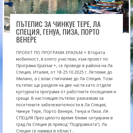
ПЪТЕПИС ЗА ЧИНКУЕ ТЕРЕ, ЛА
СПЕЦИЯ, ГЕНУА, ПИЗА, ПОРТО
ВЕНЕРЕ
ПРОЕКТ ПО ПРОГРАМА ЕРАЗЪМ + Втората
мобилност, в която участвах, към проект по
Програма Еразъм +, се проведе в района на Ла
Специя, Италия, от 18-25.10.2025 г. Летяхме до
Милано, а с влак стигнахме до Ла Специя. Този
пътепис ще разделя на две части като отделя
културната програма от работните посещения и
срещи. В настоящия пътепис разказвам за
посетените забележителности в Ла Специя,
Чинкуе Тере, Порто Венере, Генуа и Пиза. ЛА
СПЕЦИЯ През цялото време бяхме ситуирани в
град Ла Специя (в превод “Подправката”). Ла
Специя се намира в област…