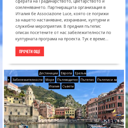
сферата на Градинарството, цветарството и
озеленяването. Партниращата организация в
Италия бе Associazione Luce, която се погрижи
за нашето настаняване, изхранване, културни и
служебни мероприятия. В предния пътепис
описах посетените от нас забележителности по
културната програма на проекта. Тук е време…
ПРОЧЕТИ ОЩЕ
Дестинации
Европа
Еразъм
+
Забележителности
Море
Пътеводител
Пътепис
Пътеписи за
Италия
Съвети