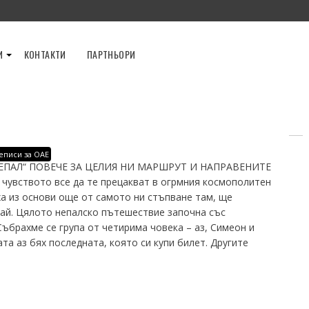
И
КОНТАКТИ
ПАРТНЬОРИ
еписи за ОАЕ
ЕПАЛ“ ПОВЕЧЕ ЗА ЦЕЛИЯ НИ МАРШРУТ И НАПРАВЕНИТЕ
чувството все да те прецакват в огрмния космополитен
ха из основи още от самото ни стъпване там, ще
ай. Цялото непалско пътешествие започна със
ъбрахме се група от четирима човека – аз, Симеон и
та аз бях последната, която си купи билет. Другите