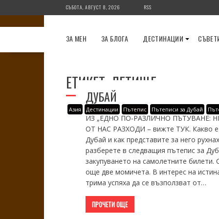
Skip
СЪБОТА, АВГУСТ 8, 2026
RSS
to
content
ЗА МЕН
ЗА БЛОГА
ДЕСТИНАЦИИ
СЪВЕТ
ЕТИКЕТ:
ЛЕТИЩЕ
ДУБАЙ
Азия
Дестинации
Пътепис
Пътеписи за Дубай
Път
ИЗ „ЕДНО ПО-РАЗЛИЧНО ПЪТУВАНЕ: Н
ОТ НАС РАЗХОДИ – вижте ТУК. Какво е 
Дубай и как представите за него рухна
разберете в следващия пътепис за Дуб
закупуването на самолетните билети. С
още две момичета. В интерес на истина
трима успяха да се възползват от…
ПРОЧЕТИ ОЩЕ