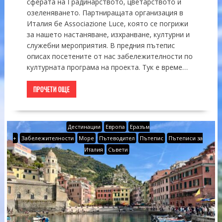
сферата на Градинарството, цветарството и
озеленяването. Партниращата организация в
Италия бе Associazione Luce, която се погрижи
за нашето настаняване, изхранване, културни и
служебни мероприятия. В предния пътепис
описах посетените от нас забележителности по
културната програма на проекта. Тук е време…
ПРОЧЕТИ ОЩЕ
Дестинации
Европа
Еразъм
+
Забележителности
Море
Пътеводител
Пътепис
Пътеписи за
Италия
Съвети