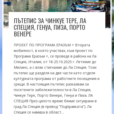
ПЪТЕПИС ЗА ЧИНКУЕ ТЕРЕ, ЛА
СПЕЦИЯ, ГЕНУА, ПИЗА, ПОРТО
ВЕНЕРЕ
ПРОЕКТ ПО ПРОГРАМА ЕРАЗЪМ + Втората
мобилност, в която участвах, към проект по
Програма Еразъм +, се проведе в района на Ла
Специя, Италия, от 18-25.10.2025 г. Летяхме до
Милано, а с влак стигнахме до Ла Специя. Този
пътепис ще разделя на две части като отделя
културната програма от работните посещения и
срещи. В настоящия пътепис разказвам за
посетените забележителности в Ла Специя,
Чинкуе Тере, Порто Венере, Генуа и Пиза. ЛА
СПЕЦИЯ През цялото време бяхме ситуирани в
град Ла Специя (в превод “Подправката”). Ла
Специя се намира в област…