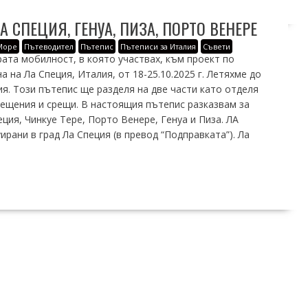
А СПЕЦИЯ, ГЕНУА, ПИЗА, ПОРТО ВЕНЕРЕ
Море
Пътеводител
Пътепис
Пътеписи за Италия
Съвети
а мобилност, в която участвах, към проект по
 на Ла Специя, Италия, от 18-25.10.2025 г. Летяхме до
ия. Този пътепис ще разделя на две части като отделя
ещения и срещи. В настоящия пътепис разказвам за
ия, Чинкуе Тере, Порто Венере, Генуа и Пиза. ЛА
рани в град Ла Специя (в превод “Подправката”). Ла