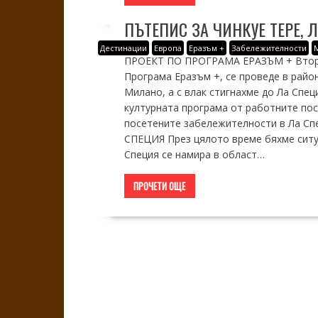
ПЪТЕПИС ЗА ЧИНКУЕ ТЕРЕ, Л
Дестинации
Европа
Еразъм +
Забележителности
ПРОЕКТ ПО ПРОГРАМА ЕРАЗЪМ + Вторат
Програма Еразъм +, се проведе в района
Милано, а с влак стигнахме до Ла Спец
културната програма от работните пос
посетените забележителности в Ла Спец
СПЕЦИЯ През цялото време бяхме ситуи
Специя се намира в област…
ПРОЧЕТИ ОЩЕ