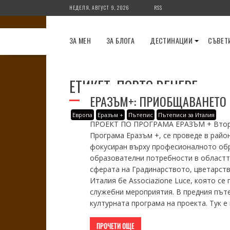
Skip
НЕДЕЛЯ, АВГУСТ 9, 2026
RSS
to
content
ЗА МЕН
ЗА БЛОГА
ДЕСТИНАЦИИ
СЪВЕТ
ЕТИКЕТ:
ПОРТО ВЕНЕРЕ
ЕРАЗЪМ+: ПРИОБЩАВАНЕТО 
Европа
Еразъм +
Пътепис
Пътеписи за Италия
ПРОЕКТ ПО ПРОГРАМА ЕРАЗЪМ + Вторат
Програма Еразъм +, се проведе в района
фокусиран върху професионалното обр
образователни потребности в областта
сферата на Градинарството, цветарст
Италия бе Associazione Luce, която се
служебни мероприятия. В предния пъте
културната програма на проекта. Тук е
ПРОЧЕТИ ОЩЕ