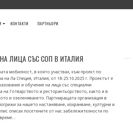
И
КОНТАКТИ
ПАРТНЬОРИ
НА ЛИЦА СЪС СОП В ИТАЛИЯ
а мобилност, в която участвах, към проект по
 на Ла Специя, Италия, от 18-25.10.2025 г. Проектът е
азование и обучение на лица със специални
 на Готварството и ресторантьорството, както и в
вото и озеленяването. Партниращата организация в
 погрижи за нашето настаняване, изхранване, културни и
пис описах посетените от нас забележителности по
 време…