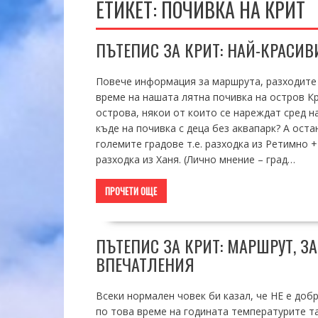
ЕТИКЕТ:
ПОЧИВКА НА КРИТ
ПЪТЕПИС ЗА КРИТ: НАЙ-КРАСИВ
Повече информация за маршрута, разходите
време на нашата лятна почивка на остров Кр
острова, някои от които се нареждат сред н
къде на почивка с деца без аквапарк? А ост
големите градове т.е. разходка из Ретимно +
разходка из Ханя. (Лично мнение – град…
ПРОЧЕТИ ОЩЕ
ПЪТЕПИС ЗА КРИТ: МАРШРУТ, З
ВПЕЧАТЛЕНИЯ
Всеки нормален човек би казал, че НЕ е добр
по това време на годината температурите та