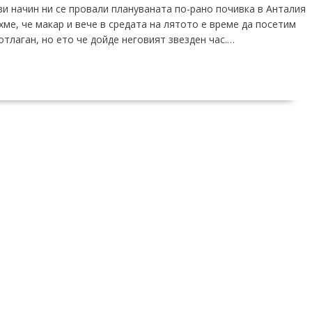
зи начин ни се провали плануваната по-рано почивка в Анталия
ме, че макар и вече в средата на лятото е време да посетим
отлаган, но ето че дойде неговият звезден час.…