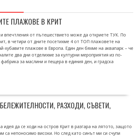
ИТЕ ПЛАЖОВЕ В КРИТ
 и впечтления от пътешествието може да откриете ТУК. По
ит, в четири от дните посетихме 4 от ТОП плажовете на
ай-хубавите плажове в Европа. Един ден бяхме на аквапарк – че
аналите два дни отделихме за културни мероприятия из по-
 фабрика за маслини и пещера в единия ден, и градска
АБЕЛЕЖИТЕЛНОСТИ, РАЗХОДИ, СЪВЕТИ,
а идея да се ходи на остров Крит в разгара на лятото, защото
м са непоносимо високи. Но след като синът ми си счупи