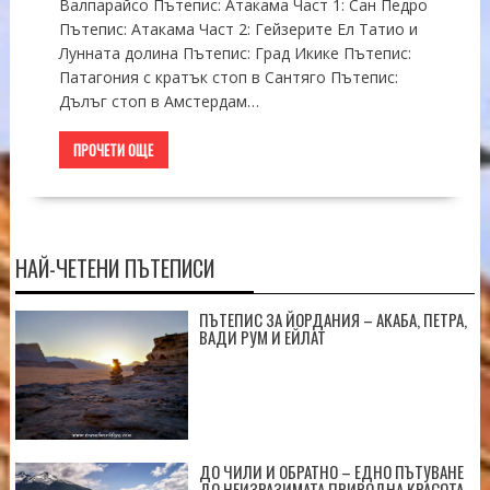
Валпарайсо Пътепис: Атакама Част 1: Сан Педро
Пътепис: Атакама Част 2: Гейзерите Ел Татио и
Лунната долина Пътепис: Град Икике Пътепис:
Патагония с кратък стоп в Сантяго Пътепис:
Дълъг стоп в Амстердам…
ПРОЧЕТИ ОЩЕ
НАЙ-ЧЕТЕНИ ПЪТЕПИСИ
ПЪТЕПИС ЗА ЙОРДАНИЯ – АКАБА, ПЕТРА,
ВАДИ РУМ И ЕЙЛАТ
ДО ЧИЛИ И ОБРАТНО – ЕДНО ПЪТУВАНЕ
ДО НЕИЗРАЗИМАТА ПРИРОДНА КРАСОТА