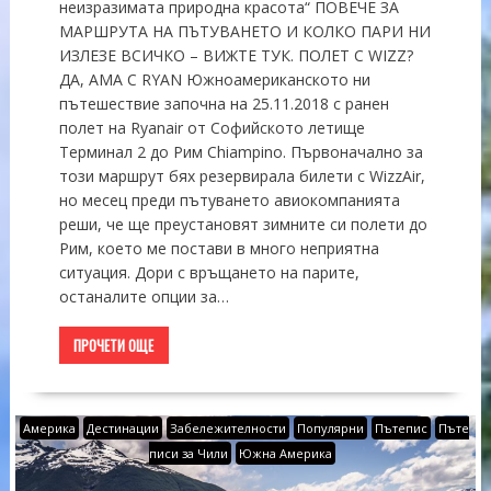
неизразимата природна красота“ ПОВЕЧЕ ЗА
МАРШРУТА НА ПЪТУВАНЕТО И КОЛКО ПАРИ НИ
ИЗЛЕЗЕ ВСИЧКО – ВИЖТЕ ТУК. ПОЛЕТ С WIZZ?
ДА, АМА С RYAN Южноамериканското ни
пътешествие започна на 25.11.2018 с ранен
полет на Ryanair от Софийското летище
Терминал 2 до Рим Chiampino. Първоначално за
този маршрут бях резервирала билети с WizzAir,
но месец преди пътуването авиокомпанията
реши, че ще преустановят зимните си полети до
Рим, което ме постави в много неприятна
ситуация. Дори с връщането на парите,
останалите опции за…
ПРОЧЕТИ ОЩЕ
Америка
Дестинации
Забележителности
Популярни
Пътепис
Пъте
писи за Чили
Южна Америка