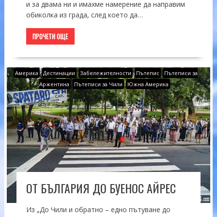
и за двама ни и имахме намерение да направим
обиколка из града, след което да…
ПРОЧЕТИ ОЩЕ
Америка
Дестинации
Забележителности
Пътепис
Пътеписи за
Аржентина
Пътеписи за Чили
Южна Америка
ОТ БЪЛГАРИЯ ДО БУЕНОС АЙРЕС
Из „До Чили и обратно – едно пътуване до