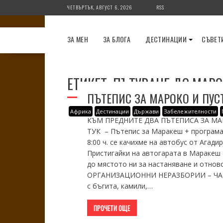
Skip
ЧЕТВЪРТЪК, АВГУСТ 6, 2026
RSS
to
content
ЗА МЕН
ЗА БЛОГА
ДЕСТИНАЦИИ
СЪВЕТ
ЕТИКЕТ:
ПЪТУВАНЕ ДО МАРО
ПЪТЕПИС ЗА МАРОКО И ПУСТ
Африка
Дестинации
Държави
Забележителности
КЪМ ПРЕДНИТЕ ДВА ПЪТЕПИСА ЗА МАРОК
ТУК – Пътепис за Маракеш + програма
8:00 ч. се качихме на автобус от Агад
Пристигайки на автогарата в Маракеш 
до мястото ни за настаняване и отнов
ОРГАНИЗАЦИОННИ НЕРАЗБОРИИ – ЧАСТ 
с бъгита, камили,…
ПРОЧЕТИ ОЩЕ