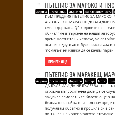
ПЪТЕПИС ЗА МАРОКО И ПЯС
Африка
Дестинации
Държави
Забележителности
КЪМ ПРЕДНИЯ ПЪТЕПИС ЗА МАРОКО: 
АВТОБУС ОТ МАРАКЕШ ДО АГАДИР Прис
смело държаща QR кодовете от закупе
обикаляме в търсене на нашия автобус
време местните ни казваха, че автобус
всякакви други автобуси пристигаха и 
“помагач” ни извика да се качим първи
ПРОЧЕТИ ОЩЕ
ПЪТЕПИС ЗА МАРАКЕШ, МАРО
Африка
Дестинации
Държави
Култура
Море
Път
ДА БЪДЕ ИЛИ ДА НЕ БЪДЕ? За това път
огромна въпросителна дали да се случи
закупила самолетните билети още в на
безплатно, тъй като използвам кредит
получавам обратно в профила си в сай
по 140 лв. на човек (колкото струваш