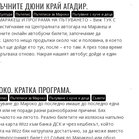
ЪЧНИТЕ ДЮНИ КРАЙ АГАДИР.
Култура
Пътепис
Пътеписи за Мароко
Пътуване с куче и деца
МАРАКЕШ И ПРОГРАМА НА ПЪТУВАНЕТО – Виж ТУК С
тигнахме на Централната автогара на Маракеш и
ните онлайн автобусни билети, започнахме да
. Цялото нещо продължи около час и половина, в което
ът ще дойде ето тук, после – ето там. А през това време
тръгваха отново. Накрая нашият автобус дойде и един
…
КО. КРАТКА ПРОГРАМА.
епис
Пътеписи за Мароко
Пътуване с куче и деца
Съвети
уване до Мароко до последно имаше до последно една
 или не поради разни разнообразни причини. Бях
чалото на лятото. Реално билетите ни излязоха напълно
на карта Wizz към банка ДСК и чрез кешбекът, който
та на Wizz бях натрупала достатъчно, за да може вместо
е двупосочният билет от София до Маракеш) или общо