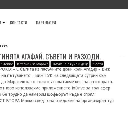
И
КОНТАКТИ
ПАРТНЬОРИ
КО
ИНЯТА АГАФАЙ. СЪВЕТИ И РАЗХОДИ.
Пътепис
Пътеписи за Мароко
Пътуване с куче и деца
Съвети
О: – С бъгита из пясъчните дюни край Агадир – Виж
 на пътуването – Виж ТУК На следващата сутрин към
ир до Маракеш като този път платихме кеш на автогарата.
отново използвахме приложението InDrive за трансфер
о бе трудно да намерим шофьорът къде е спрял.
ВТОРА Малко след това отидохме на организиран тур